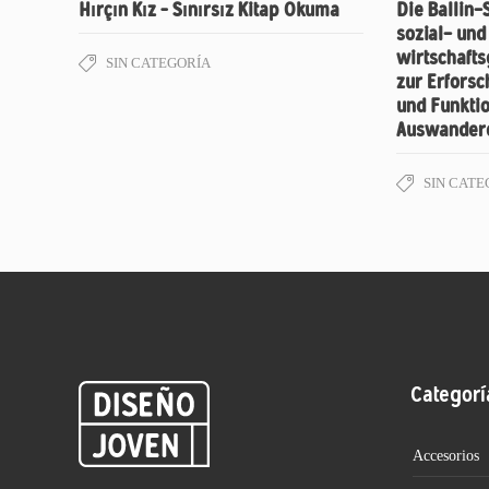
Hırçın Kız – Sınırsız Kitap Okuma
Die Ballin-
sozial- und
wirtschafts
SIN CATEGORÍA
zur Erfors
und Funkti
Auswandere
SIN CATE
Categorí
Accesorios