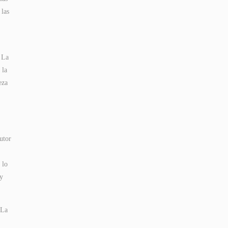
 las
 La
 la
eza
utor
 lo
 y
 La