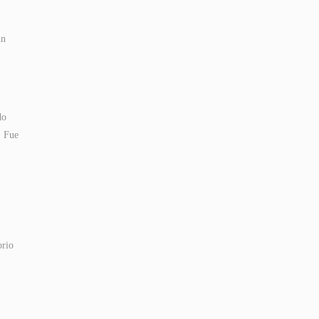
un
do
. Fue
orio