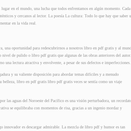
 un lugar en el mundo, una lucha que todos enfrentamos en algún momento. Cada
uténticos y cercanos al lector. La poesía La cultura: Todo lo que hay que saber 
entar en la vida real.
a, una oportunidad para redescubrirnos a nosotros libro en pdf gratis y al mun
nivel de pulido o libro pdf gratis que algunas de las obras anteriores del autor
mo una lectura atractiva y envolvente, a pesar de sus defectos e imperfecciones.
dura y su valiente disposición para abordar temas difíciles y a menudo
 belleza, libro en pdf gratis libro pdf gratis veces se sentía como un viaje
or las aguas del Noroeste del Pacífico es una visión perturbadora, un recordat
rrativa se equilibraba con momentos de risa, gracias a un ingenio mordaz y
lgo innovador es descargar admirable. La mezcla de libro pdf y humor es tan