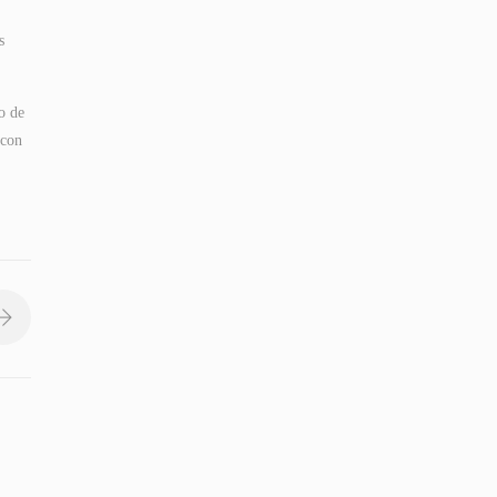
s
o de
 con