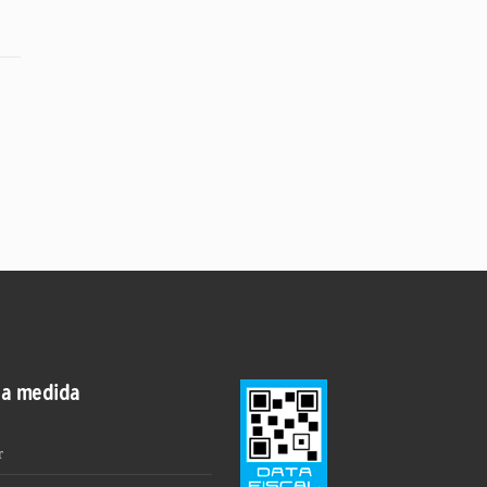
 a medida
r