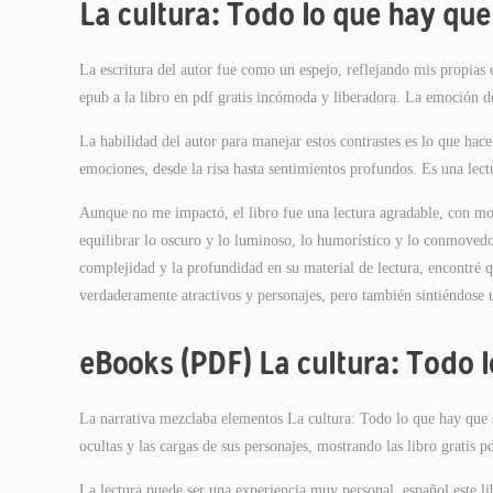
La cultura: Todo lo que hay que
La escritura del autor fue como un espejo, reflejando mis propia
epub a la libro en pdf gratis incómoda y liberadora. La emoción d
La habilidad del autor para manejar estos contrastes es lo que hac
emociones, desde la risa hasta sentimientos profundos. Es una lect
Aunque no me impactó, el libro fue una lectura agradable, con mom
equilibrar lo oscuro y lo luminoso, lo humorístico y lo conmovedor
complejidad y la profundidad en su material de lectura, encontré
verdaderamente atractivos y personajes, pero también sintiéndose 
eBooks (PDF) La cultura: Todo 
La narrativa mezclaba elementos La cultura: Todo lo que hay que s
ocultas y las cargas de sus personajes, mostrando las libro gratis p
La lectura puede ser una experiencia muy personal, español este li