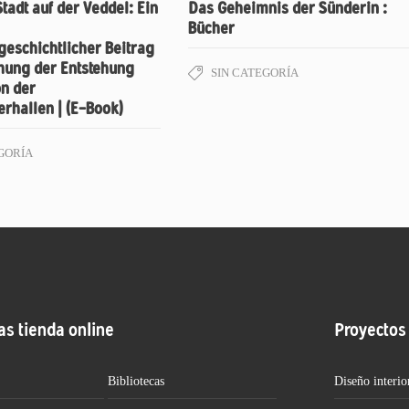
Stadt auf der Veddel: Ein
Das Geheimnis der Sünderin :
Bücher
geschichtlicher Beitrag
chung der Entstehung
SIN CATEGORÍA
on der
rhallen | (E-Book)
GORÍA
as tienda online
Proyectos
Bibliotecas
Diseño interio