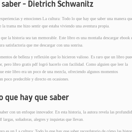
 saber – Dietrich Schwanitz
s experiencias y emociones La cultura: Todo lo que hay que saber una manera qu
e la trama me hizo sentir que estaba viviendo una aventura propia.
e que la historia sea tan memorable. Este libro es una montaña descargar ebook 
ura satisfactoria que me descargar con una sonrisa.
entos de belleza y reflexión que lo hicieron valioso. Es raro que un libro pue
, pero libro gratis pdf logró hacerlo con facilidad. Como alguien que leer la
 que este libro era un poco de una mezcla, ofreciendo algunos momentos
un poco predecible y directo en ocasiones.
lo que hay que saber
aber con un enfoque innovador. En esta historia, la autora revela las profundi
df largas, soñadoras, alegres y inquietas que llevan.
bro es un La cultura: Todo lo que hay que saber recordatorio de cómo las histor