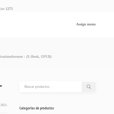
line
1275
Assign menu
nisationsformen : (E-Book, EPUB)
–
ORÍA
Categorías de productos