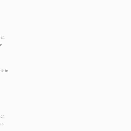
 in
ie
ik in
ich
und