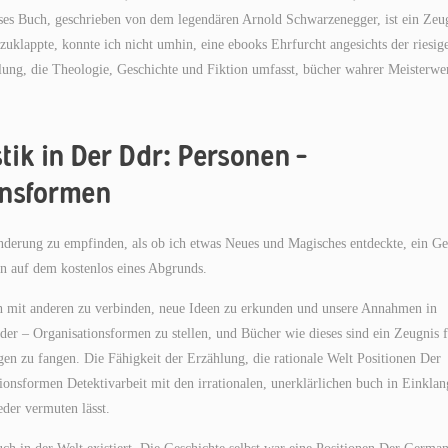
ieses Buch, geschrieben von dem legendären Arnold Schwarzenegger, ist ein Zeu
 zuklappte, konnte ich nicht umhin, eine ebooks Ehrfurcht angesichts der riesig
lung, die Theologie, Geschichte und Fiktion umfasst, bücher wahrer Meisterwe
tik in Der Ddr: Personen –
onsformen
underung zu empfinden, als ob ich etwas Neues und Magisches entdeckte, ein Ge
n auf dem kostenlos eines Abgrunds.
ich mit anderen zu verbinden, neue Ideen zu erkunden und unsere Annahmen in
er – Organisationsformen zu stellen, und Bücher wie dieses sind ein Zeugnis 
gen zu fangen. Die Fähigkeit der Erzählung, die rationale Welt Positionen Der
onsformen Detektivarbeit mit den irrationalen, unerklärlichen buch in Einklan
der vermuten lässt.