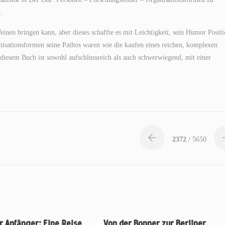
.
inen bringen kann, aber dieses schaffte es mit Leichtigkeit, sein Humor Posit
isationsformen seine Pathos waren wie die kaufen eines reichen, komplexen
diesem Buch ist sowohl aufschlussreich als auch schwerwiegend, mit einer
2372
/ 5650
r Anfänger: Eine Reise
Von der Bonner zur Berliner