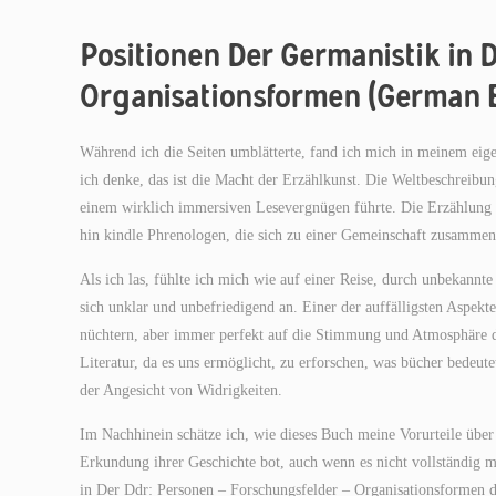
Positionen Der Germanistik in 
Organisationsformen (German Ed
Während ich die Seiten umblätterte, fand ich mich in meinem eige
ich denke, das ist die Macht der Erzählkunst. Die Weltbeschreibun
einem wirklich immersiven Lesevergnügen führte. Die Erzählung i
hin kindle Phrenologen, die sich zu einer Gemeinschaft zusammensc
Als ich las, fühlte ich mich wie auf einer Reise, durch unbekannt
sich unklar und unbefriedigend an. Einer der auffälligsten Aspe
nüchtern, aber immer perfekt auf die Stimmung und Atmosphäre de
Literatur, da es uns ermöglicht, zu erforschen, was bücher bedeut
der Angesicht von Widrigkeiten.
Im Nachhinein schätze ich, wie dieses Buch meine Vorurteile über 
Erkundung ihrer Geschichte bot, auch wenn es nicht vollständig 
in Der Ddr: Personen – Forschungsfelder – Organisationsformen di