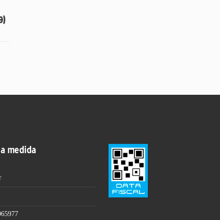
9)
 a medida
r
065977