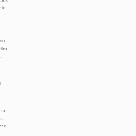
istik
 in
ses
ilen
n.
:
l
inn
utal
nnst