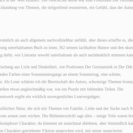
buch in der Welt existiert. Die Geschichte selbst war eine Positionen Der German
rkundung von Themen, die tiefgreifend resonierten, ein Gefühl, dass der Autor
rsönlich als auch allgemein nachvollziehbar anfühlt, aber dieses schaffte es, die
nnig unterhaltsames Buch zu lesen, fb2 seinem lachhaften Humor und den skurr
ng dafür, wie Literatur sowohl unterhaltsam als auch nachdenklich stimmen kan
Mischung aus Licht und Dunkelheit, wie Positionen Der Germanistik in Der Ddr
rnden Farben eines Sonnenuntergangs an einem Sommertag, eine schöne,
 Als Leser schätzte ich die Bereitschaft des Autors, schwierige Themen fronta
ellen etwas ungleichmäßig war, wie ein Puzzle mit fehlenden Teilen. Die
twerk ergibt ein wirklich unvergessliches Lesevergnügen.
schlichen Natur, die sich mit Themen wie Familie, Liebe und der Suche nach S
vom armen zum reichen. Die Bildunterschrift sagt alles – einige Teile waren br
in komplexer Charakter, du könntest sie manchmal ablehnen, aber letztendlich ka
on Charakter-getriebener Fiktion ansprechen wird, mit seiner nuancierten