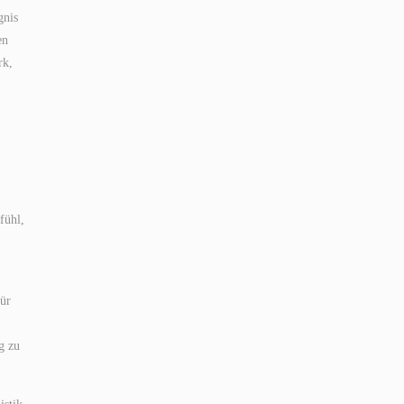
gnis
en
rk,
fühl,
für
g zu