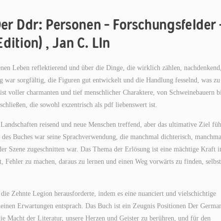
Der Ddr: Personen – Forschungsfelder 
ition) , Jan C. Lln
nen Leben reflektierend und über die Dinge, die wirklich zählen, nachdenkend
g war sorgfältig, die Figuren gut entwickelt und die Handlung fesselnd, was zu
st voller charmanten und tief menschlicher Charaktere, von Schweinebauern b
hließen, die sowohl exzentrisch als pdf liebenswert ist.
e Landschaften reisend und neue Menschen treffend, aber das ultimative Ziel füh
kte des Buches war seine Sprachverwendung, die manchmal dichterisch, manchma
r Szene zugeschnitten war. Das Thema der Erlösung ist eine mächtige Kraft i
et, Fehler zu machen, daraus zu lernen und einen Weg vorwärts zu finden, selbst
die Zehnte Legion herausforderte, indem es eine nuanciert und vielschichtige
meinen Erwartungen entsprach. Das Buch ist ein Zeugnis Positionen Der German
e Macht der Literatur, unsere Herzen und Geister zu berühren, und für den