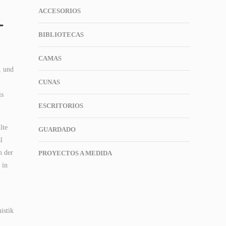
ACCESORIOS
–
BIBLIOTECAS
CAMAS
, und
CUNAS
is
ESCRITORIOS
lte
GUARDADO
l
n der
PROYECTOS A MEDIDA
 in
istik