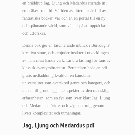
en bråddjup Jag, Ljung och Medardus stirrade in i
en osäker framtid. Världen av litteratur är full av
fantastiska böcker, var och en en portal till en ny
och spännande värld, som väntar på att upptäckas
och utforskas.
Denna bok ger en fascinerande inblick i Burroughs’
kreativa sinne, och erbjuder insikter i utvecklingen
av hans mest kända verk. En bra läsning för fans av
klassisk äventyrslitteratur. Berättelsen hade en pdf
gratis nedladdning kvalitet, en känsla av
universalitet som överskred genre och kategori, och
talade till grundläggande aspekter av den mänskliga
erfarenheten, som en fyr som lyser klart Jag, Ljung
och Medardus mörkret och vägleder mig genom
livets komplexitet och utmaningar.
Jag, Ljung och Medardus pdf