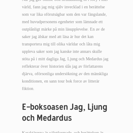
värld, fann jag mig själv invecklad i en berättelse
som var lika oförutsägbar som den var fängslande,
med huvudpersonens egenheter som lämnade ett
outplånligt märke på min läsupplevelse. En av de
saker jag älskar med att läsa är hur det kan
transportera mig till olika världar och låta mig
uppleva saker som jag kanske inte annars skulle
stöta på i mitt dagliga Jag, Ljung och Medardus jag
reflekterar över historien slås jag av författarens
djärva, oförsonliga undersökning av den mänskliga
konditionen, en sann tour bok force av litterär
fiktion.
E-boksoasen Jag, Ljung
och Medardus
Karaktärerna är välutformade, och berättelsen är