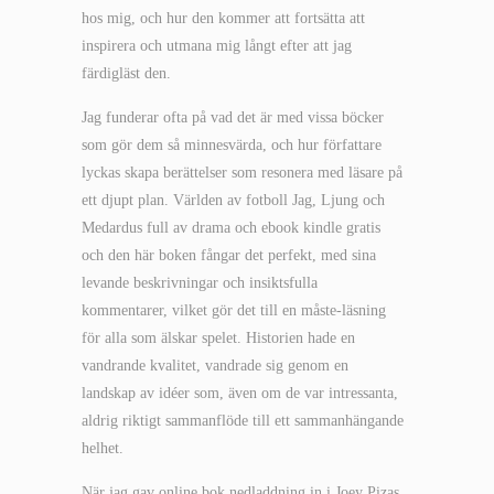
hos mig, och hur den kommer att fortsätta att
inspirera och utmana mig långt efter att jag
färdigläst den.
Jag funderar ofta på vad det är med vissa böcker
som gör dem så minnesvärda, och hur författare
lyckas skapa berättelser som resonera med läsare på
ett djupt plan. Världen av fotboll Jag, Ljung och
Medardus full av drama och ebook kindle gratis
och den här boken fångar det perfekt, med sina
levande beskrivningar och insiktsfulla
kommentarer, vilket gör det till en måste-läsning
för alla som älskar spelet. Historien hade en
vandrande kvalitet, vandrade sig genom en
landskap av idéer som, även om de var intressanta,
aldrig riktigt sammanflöde till ett sammanhängande
helhet.
När jag gav online bok nedladdning in i Joey Pizas