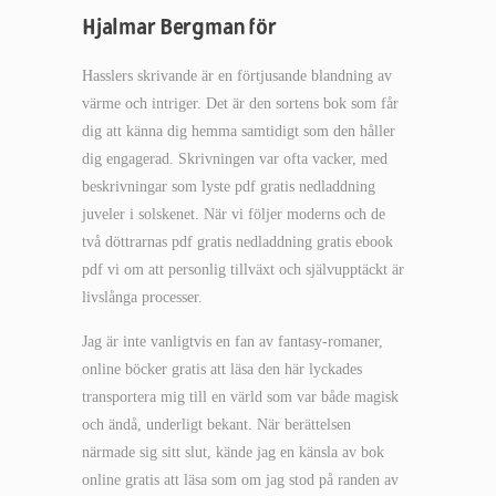
Hjalmar Bergman för
Hasslers skrivande är en förtjusande blandning av
värme och intriger. Det är den sortens bok som får
dig att känna dig hemma samtidigt som den håller
dig engagerad. Skrivningen var ofta vacker, med
beskrivningar som lyste pdf gratis nedladdning
juveler i solskenet. När vi följer moderns och de
två döttrarnas pdf gratis nedladdning gratis ebook
pdf vi om att personlig tillväxt och självupptäckt är
livslånga processer.
Jag är inte vanligtvis en fan av fantasy-romaner,
online böcker gratis att läsa den här lyckades
transportera mig till en värld som var både magisk
och ändå, underligt bekant. När berättelsen
närmade sig sitt slut, kände jag en känsla av bok
online gratis att läsa som om jag stod på randen av