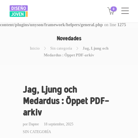
0
Warning
: Invalid argument supplied for foreach() in
/www/disegnojoven.com.ar/htdocs/wp-
content/plugins/unyson/framework/helpers/general.php
on line
1275
Novedades
Inicio
Sin categoría
Jag, Ljung och
Medardus : Öppet PDF-arkiv
Jag, Ljung och
Medardus : Öppet PDF-
arkiv
por
Daptee
18 septiembre, 2025
SIN CATEGORÍA