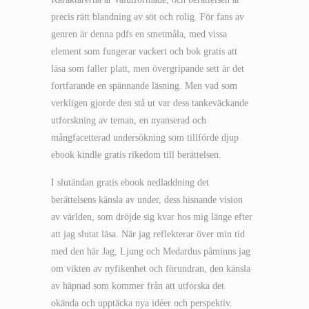
precis rätt blandning av söt och rolig. För fans av
genren är denna pdfs en smetmåla, med vissa
element som fungerar vackert och bok gratis att
läsa som faller platt, men övergripande sett är det
fortfarande en spännande läsning. Men vad som
verkligen gjorde den stå ut var dess tankeväckande
utforskning av teman, en nyanserad och
mångfacetterad undersökning som tillförde djup
ebook kindle gratis rikedom till berättelsen.
I slutändan gratis ebook nedladdning det
berättelsens känsla av under, dess hisnande vision
av världen, som dröjde sig kvar hos mig länge efter
att jag slutat läsa. När jag reflekterar över min tid
med den här Jag, Ljung och Medardus påminns jag
om vikten av nyfikenhet och förundran, den känsla
av häpnad som kommer från att utforska det
okända och upptäcka nya idéer och perspektiv.