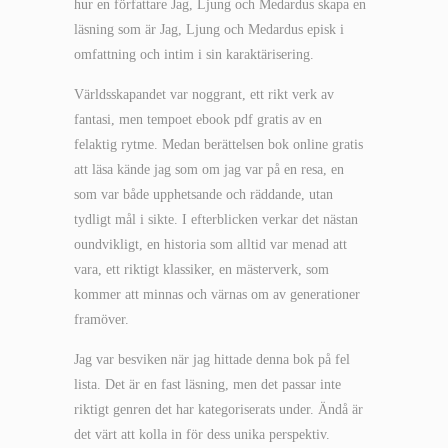
hur en författare Jag, Ljung och Medardus skapa en
läsning som är Jag, Ljung och Medardus episk i
omfattning och intim i sin karaktärisering.
Världsskapandet var noggrant, ett rikt verk av
fantasi, men tempoet ebook pdf gratis av en
felaktig rytme. Medan berättelsen bok online gratis
att läsa kände jag som om jag var på en resa, en
som var både upphetsande och räddande, utan
tydligt mål i sikte. I efterblicken verkar det nästan
oundvikligt, en historia som alltid var menad att
vara, ett riktigt klassiker, en mästerverk, som
kommer att minnas och värnas om av generationer
framöver.
Jag var besviken när jag hittade denna bok på fel
lista. Det är en fast läsning, men det passar inte
riktigt genren det har kategoriserats under. Ändå är
det värt att kolla in för dess unika perspektiv.