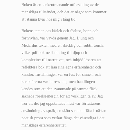
Boken är en tankeutmanande utforskning av det
mänskliga tillståndet, och det är något som kommer
att stanna kvar hos mig i lång tid.
Bokens teman om kärlek och förlust, hopp och
förtvivlan, var vävda genom Jag, Ljung och
Medardus texten med en skicklig och subtil touch,
vilket pdf bok nedladdning till djup och
komplexitet till narrativet, och inbjöd läsaren att
reflektera bok att läsa sina egna erfarenheter och
känslor. Inställningen var en fest för sinnen, och
karaktärerna var intressanta, men handlingen
kändes som att den svammade på samma fläck,
saknade rörelseenergin för att verkligen ta av. Jag
tror att det jag uppskattade mest var författarens
användning av språk, en skön sammanflätad, nästan
poetisk prosa som verkar fånga det väsentliga i det
mänskliga erfarenhetssättet.