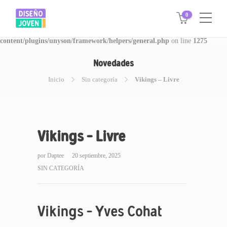
0
Warning
: Invalid argument supplied for foreach() in
/www/disegnojoven.com.ar/htdocs/wp-
content/plugins/unyson/framework/helpers/general.php
on line
1275
Novedades
Inicio
Sin categoría
Vikings – Livre
Vikings – Livre
por
Daptee
20 septiembre, 2025
SIN CATEGORÍA
Vikings – Yves Cohat