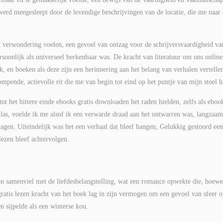
k werd meegesleept door de levendige beschrijvingen van de locatie, die me naar
an verwondering voelen, een gevoel van ontzag voor de schrijversvaardigheid va
soonlijk als universeel herkenbaar was. De kracht van literatuur om ons online
ak, en boeken als deze zijn een herinnering aan het belang van verhalen vertelle
pende, actievolle rit die me van begin tot eind op het puntje van mijn stoel h
ot het bittere einde ebooks gratis downloaden het raden hielden, zelfs als eboo
 ik las, voelde ik me alsof ik een verwarde draad aan het ontwarren was, langzaa
lagen. Uiteindelijk was het een verhaal dat bleef hangen, Gelukkig gestoord een
lezen bleef achtervolgen.
n samenviel met de liefdesbelangstelling, wat een romance opwekte die, hoewe
gratis lezen kracht van het boek lag in zijn vermogen om een gevoel van sfeer o
n sijpelde als een winterse kou.