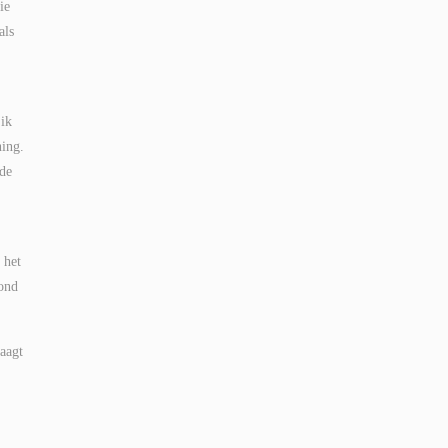
ie
als
 ik
ning.
 de
 het
vond
vaagt