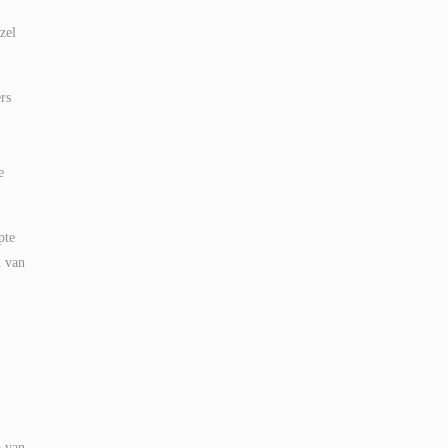
zel
rs
e
pte
n van
p van