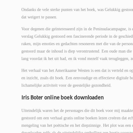
Ondanks de vele sterke punten van het boek, was Gelukkig gestoor
dat weigert te passen.
Voor degenen die geïnteresseerd zijn in de Peninsulacampagne, is di
verslag Gelukkig gestoord een fascinerende periode in de geschied
raken, mijn emoties en gedachten resoneren met die van de person
gestoord maar de inhoud is diep verontrustend. Een oude man die 
lang voordat ik het uit had, en ik vond mezelf vaak terugleggen, ze
Het verhaal van het Amerikaanse Westen is een dat is verteld en 
en inzicht, zoals dit boek. Een eenvoudige en effectieve digital
lichamelijke activiteit voor de geestelijke gezondheid.
Iris Boter online boek downloaden
Uiteindelijk waren het de personages die dit boek voor mij maakt
gestoord om een verhaal gratis online boeken lezen creëren dat ec
mengeling van het poëtische en het diepzinnige. Het plot was een d
downloaden zelfs als de uiteindelijke onthulling een beetje voors