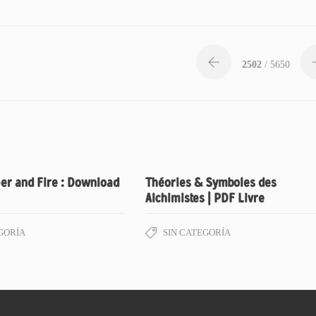
2502
/ 5650
per and Fire : Download
Théories & Symboles des
Alchimistes | PDF Livre
GORÍA
SIN CATEGORÍA