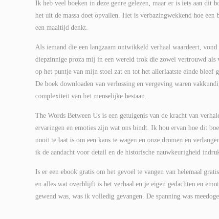
Ik heb veel boeken in deze genre gelezen, maar er is iets aan dit b
het uit de massa doet opvallen. Het is verbazingwekkend hoe een 
een maaltijd denkt.
Als iemand die een langzaam ontwikkeld verhaal waardeert, vond i
diepzinnige proza mij in een wereld trok die zowel vertrouwd a
op het puntje van mijn stoel zat en tot het allerlaatste einde blee
De boek downloaden van verlossing en vergeving waren vakkundig 
complexiteit van het menselijke bestaan.
The Words Between Us is een getuigenis van de kracht van verhale
ervaringen en emoties zijn wat ons bindt. Ik hou ervan hoe dit b
nooit te laat is om een kans te wagen en onze dromen en verlangens
ik de aandacht voor detail en de historische nauwkeurigheid indr
Is er een ebook gratis om het gevoel te vangen van helemaal grati
en alles wat overblijft is het verhaal en je eigen gedachten en em
gewend was, was ik volledig gevangen. De spanning was meedogenlo