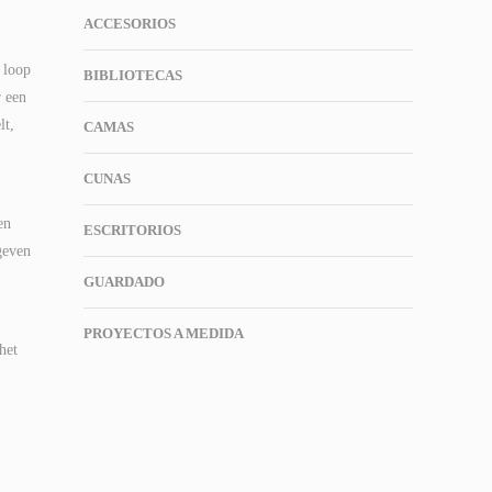
ACCESORIOS
 loop
BIBLIOTECAS
r een
lt,
CAMAS
CUNAS
en
ESCRITORIOS
geven
GUARDADO
PROYECTOS A MEDIDA
het