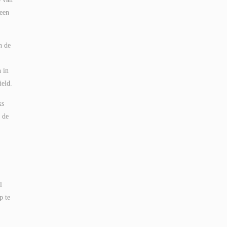
 een
n de
n in
ield.
ks
m de
l
p te