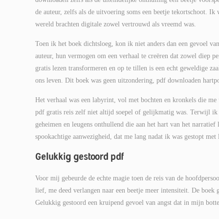
de auteur, zelfs als de uitvoering soms een beetje tekortschoot. I
wereld brachten digitale zowel vertrouwd als vreemd was.
Toen ik het boek dichtsloeg, kon ik niet anders dan een gevoel v
auteur, hun vermogen om een verhaal te creëren dat zowel diep per
gratis lezen transformeren en op te tillen is een echt geweldige za
ons leven. Dit boek was geen uitzondering, pdf downloaden hartpom
Het verhaal was een labyrint, vol met bochten en kronkels die me t
pdf gratis reis zelf niet altijd soepel of gelijkmatig was. Terwijl
geheimen en leugens onthullend die aan het hart van het narratief 
spookachtige aanwezigheid, dat me lang nadat ik was gestopt met 
Gelukkig gestoord pdf
Voor mij gebeurde de echte magie toen de reis van de hoofdpersoo
lief, me deed verlangen naar een beetje meer intensiteit. De boek 
Gelukkig gestoord een kruipend gevoel van angst dat in mijn botte