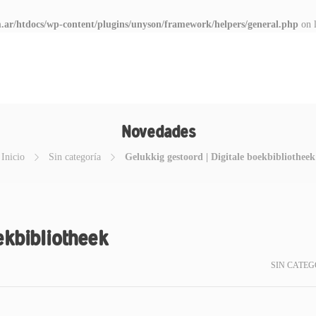
.ar/htdocs/wp-content/plugins/unyson/framework/helpers/general.php
on 
Novedades
Inicio
Sin categoría
Gelukkig gestoord | Digitale boekbibliotheek
ekbibliotheek
SIN CATEG