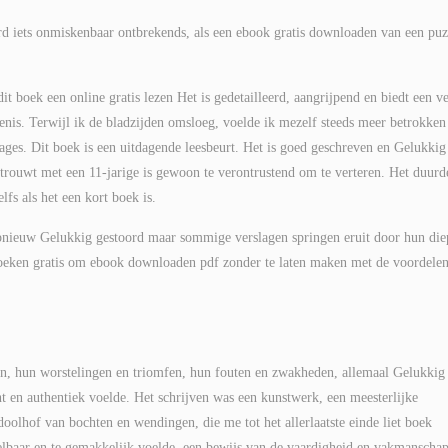
d iets onmiskenbaar ontbrekends, als een ebook gratis downloaden van een puz
t boek een online gratis lezen Het is gedetailleerd, aangrijpend en biedt een ve
enis. Terwijl ik de bladzijden omsloeg, voelde ik mezelf steeds meer betrokken
ages. Dit boek is een uitdagende leesbeurt. Het is goed geschreven en Gelukkig
trouwt met een 11-jarige is gewoon te verontrustend om te verteren. Het duurd
lfs als het een kort boek is.
opnieuw Gelukkig gestoord maar sommige verslagen springen eruit door hun die
e boeken gratis om ebook downloaden pdf zonder te laten maken met de voordele
en, hun worstelingen en triomfen, hun fouten en zwakheden, allemaal Gelukkig
ht en authentiek voelde. Het schrijven was een kunstwerk, een meesterlijke
oolhof van bochten en wendingen, die me tot het allerlaatste einde liet boek
pelbaar en te gemakkelijk voelde, een bewijs van de vaardigheid en vakmanscha