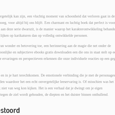
rgetelijk kan zijn, een vluchtig moment van schoonheid dat verloren gaat in de
oeg, voor altijd bij ons blijft. Een charmant en luchtig boek dat perfect is voo
aan deze serie dwarszit, is de manier waarop het karakterontwikkeling behande
 lijken op karikaturen dan op volledig ontwikkelde personen.
van wonder en betovering toe, een herinnering aan de magie die net onder de
oonlijke en subjectieve ebooks gratis downloaden een die ons in staat stelt op e
e ervaringen en perspectieven erkennen die onze individuele reacties op een ge
n en in je hart terechtkomen. De emotionele verbinding die je met de personages
aden waardoor het een echt onvergetelijke leeservaring is. Of misschien was het 
 niet van weg kon kijken. Het is een verhaal dat je dwingt om je eigen
 tegen de ziel wordt gehouden, de diepten en het duister binnen onthullend.
estoord