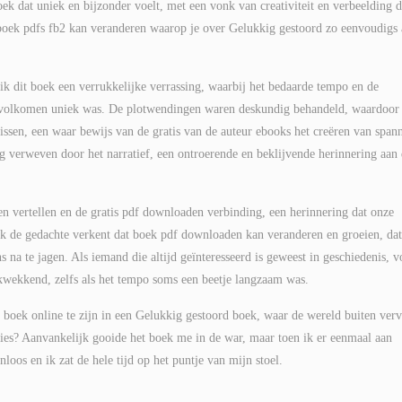
oek dat uniek en bijzonder voelt, met een vonk van creativiteit en verbeelding d
boek pdfs fb2 kan veranderen waarop je over Gelukkig gestoord zo eenvoudigs 
k dit boek een verrukkelijke verrassing, waarbij het bedaarde tempo en de
ls volkomen uniek was. De plotwendingen waren deskundig behandeld, waardoor
f gissen, een waar bewijs van de gratis van de auteur ebooks het creëren van span
verweven door het narratief, een ontroerende en beklijvende herinnering aan
n vertellen en de gratis pdf downloaden verbinding, een herinnering dat onze
oek de gedachte verkent dat boek pdf downloaden kan veranderen en groeien, dat
 na te jagen. Als iemand die altijd geïnteresseerd is geweest in geschiedenis, 
ukwekkend, zelfs als het tempo soms een beetje langzaam was.
s boek online te zijn in een Gelukkig gestoord boek, waar de wereld buiten ver
oties? Aanvankelijk gooide het boek me in de war, maar toen ik er eenmaal aan
os en ik zat de hele tijd op het puntje van mijn stoel.