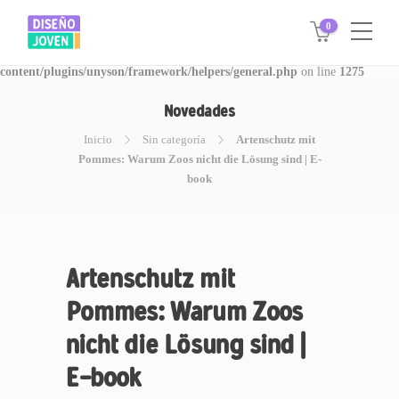
0
Warning
: Invalid argument supplied for foreach() in
/www/disegnojoven.com.ar/htdocs/wp-
content/plugins/unyson/framework/helpers/general.php
on line
1275
Novedades
Inicio
Sin categoría
Artenschutz mit
Pommes: Warum Zoos nicht die Lösung sind | E-
book
Artenschutz mit
Pommes: Warum Zoos
nicht die Lösung sind |
E-book