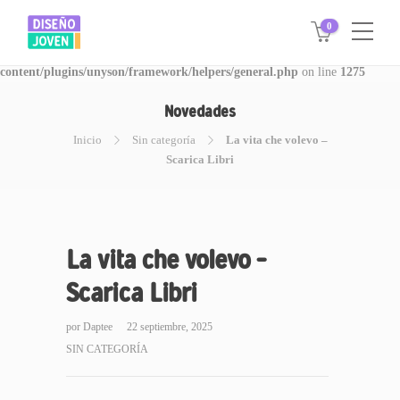
0
Warning
: Invalid argument supplied for foreach() in
/www/disegnojoven.com.ar/htdocs/wp-
content/plugins/unyson/framework/helpers/general.php
on line
1275
Novedades
Inicio
Sin categoría
La vita che volevo –
Scarica Libri
La vita che volevo –
Scarica Libri
por
Daptee
22 septiembre, 2025
SIN CATEGORÍA