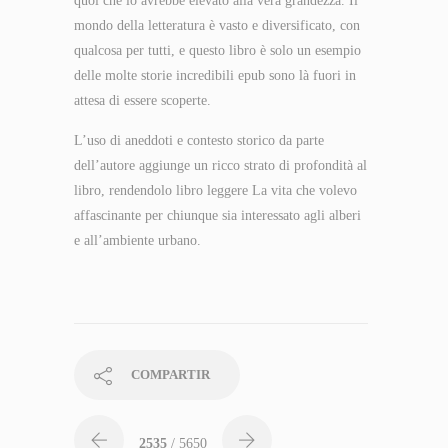
quoi che lo avrebbe elevato alla vera grandezza. Il
mondo della letteratura è vasto e diversificato, con
qualcosa per tutti, e questo libro è solo un esempio
delle molte storie incredibili epub sono là fuori in
attesa di essere scoperte.
L’uso di aneddoti e contesto storico da parte
dell’autore aggiunge un ricco strato di profondità al
libro, rendendolo libro leggere La vita che volevo
affascinante per chiunque sia interessato agli alberi
e all’ambiente urbano.
COMPARTIR
2535
/ 5650