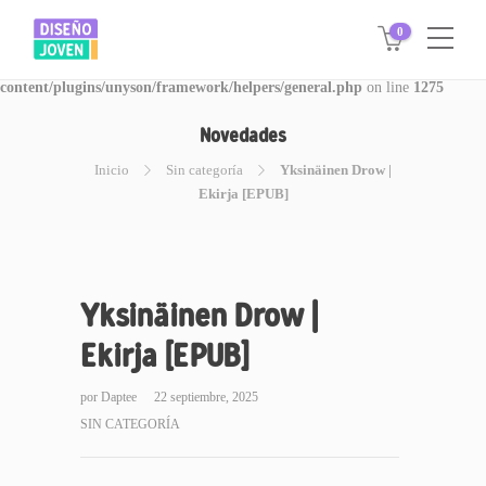
0
Warning
: Invalid argument supplied for foreach() in
/www/disegnojoven.com.ar/htdocs/wp-
content/plugins/unyson/framework/helpers/general.php
on line
1275
Novedades
Inicio
Sin categoría
Yksinäinen Drow |
Ekirja [EPUB]
Yksinäinen Drow |
Ekirja [EPUB]
por
Daptee
22 septiembre, 2025
SIN CATEGORÍA