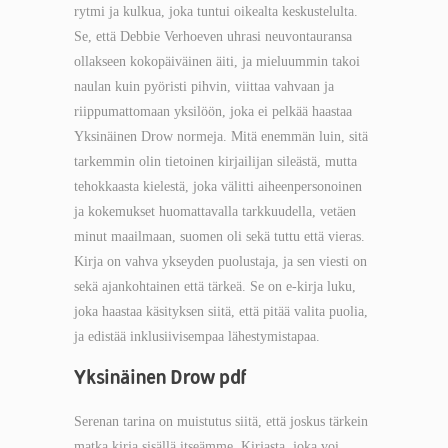
rytmi ja kulkua, joka tuntui oikealta keskustelulta.
Se, että Debbie Verhoeven uhrasi neuvontauransa
ollakseen kokopäiväinen äiti, ja mieluummin takoi
naulan kuin pyöristi pihvin, viittaa vahvaan ja
riippumattomaan yksilöön, joka ei pelkää haastaa
Yksinäinen Drow normeja. Mitä enemmän luin, sitä
tarkemmin olin tietoinen kirjailijan sileästä, mutta
tehokkaasta kielestä, joka välitti aiheenpersonoinen
ja kokemukset huomattavalla tarkkuudella, vetäen
minut maailmaan, suomen oli sekä tuttu että vieras.
Kirja on vahva ykseyden puolustaja, ja sen viesti on
sekä ajankohtainen että tärkeä. Se on e-kirja luku,
joka haastaa käsityksen siitä, että pitää valita puolia,
ja edistää inklusiivisempaa lähestymistapaa.
Yksinäinen Drow pdf
Serenan tarina on muistutus siitä, että joskus tärkein
matka kirja sisällä itseämme. Kirjasta, joka voi