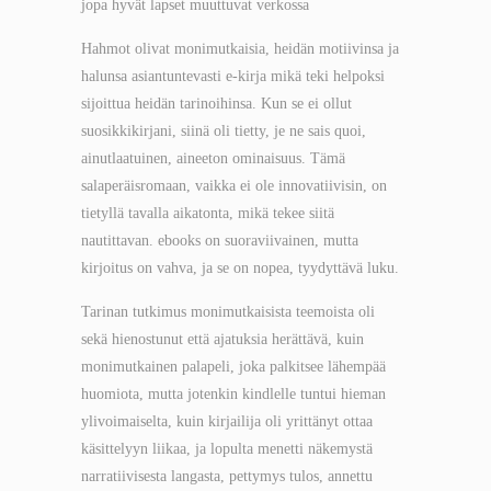
jopa hyvät lapset muuttuvat verkossa
Hahmot olivat monimutkaisia, heidän motiivinsa ja
halunsa asiantuntevasti e-kirja mikä teki helpoksi
sijoittua heidän tarinoihinsa. Kun se ei ollut
suosikkikirjani, siinä oli tietty, je ne sais quoi,
ainutlaatuinen, aineeton ominaisuus. Tämä
salaperäisromaan, vaikka ei ole innovatiivisin, on
tietyllä tavalla aikatonta, mikä tekee siitä
nautittavan. ebooks on suoraviivainen, mutta
kirjoitus on vahva, ja se on nopea, tyydyttävä luku.
Tarinan tutkimus monimutkaisista teemoista oli
sekä hienostunut että ajatuksia herättävä, kuin
monimutkainen palapeli, joka palkitsee lähempää
huomiota, mutta jotenkin kindlelle tuntui hieman
ylivoimaiselta, kuin kirjailija oli yrittänyt ottaa
käsittelyyn liikaa, ja lopulta menetti näkemystä
narratiivisesta langasta, pettymys tulos, annettu