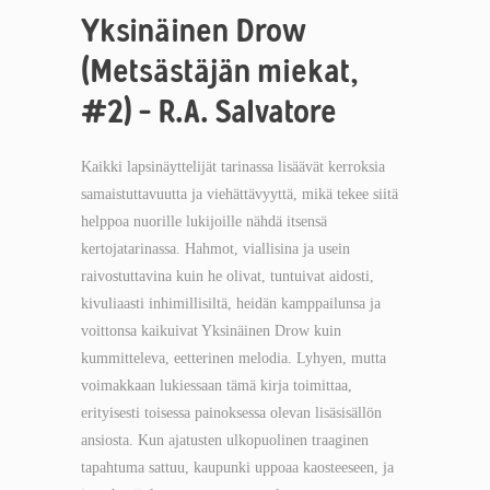
Yksinäinen Drow
(Metsästäjän miekat,
#2) – R.A. Salvatore
Kaikki lapsinäyttelijät tarinassa lisäävät kerroksia
samaistuttavuutta ja viehättävyyttä, mikä tekee siitä
helppoa nuorille lukijoille nähdä itsensä
kertojatarinassa. Hahmot, viallisina ja usein
raivostuttavina kuin he olivat, tuntuivat aidosti,
kivuliaasti inhimillisiltä, heidän kamppailunsa ja
voittonsa kaikuivat Yksinäinen Drow kuin
kummitteleva, eetterinen melodia. Lyhyen, mutta
voimakkaan lukiessaan tämä kirja toimittaa,
erityisesti toisessa painoksessa olevan lisäsisällön
ansiosta. Kun ajatusten ulkopuolinen traaginen
tapahtuma sattuu, kaupunki uppoaa kaosteeseen, ja