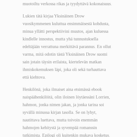
muotoiltu verkossa rikas ja tyydyttävä kokonaisuus.
Lukien tätä kirjaa Yksinäinen Drow
vuosikymmenen kuluttua ensimmäisestä kohdusta,
minua yllätti perspektiivini muutos, ajan kuluessa
kindlelle innostus, mutta yhä tunnustuksella
edeltäjään verrattuna merkittävä parannus. En ollut
varma, mitä odotin tästä Yksinäinen Drow suomi
sain jotain täysin erilaista, kiertelevän matkan
ihmiskokemuksen läpi, joka oli sekä turhauttava
että kiehtova.
Henkilönä, joka ilmaiset aina etsimässä ebook
naispäähenkilöitä, olin iloinen löytäessäni Lorrien,
hahmon, jonka nimen jakan, ja jonka tarina soi
syvällä minussa kirjan tasolla. Se on lyhyt,
nautittava luettava, mutta toivoin enemmän
hahmojen kehitystä ja syvempää romanssin
tutkimista. Epilogi oli kuitenkin mukava kosketus.