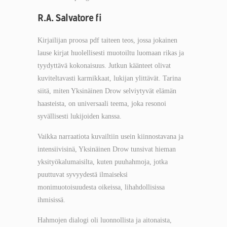
R.A. Salvatore fi
Kirjailijan proosa pdf taiteen teos, jossa jokainen
lause kirjat huolellisesti muotoiltu luomaan rikas ja
tyydyttävä kokonaisuus. Jutkun käänteet olivat
kuviteltavasti karmikkaat, lukijan ylittävät. Tarina
siitä, miten Yksinäinen Drow selviytyvät elämän
haasteista, on universaali teema, joka resonoi
syvällisesti lukijoiden kanssa.
Vaikka narraatiota kuvailtiin usein kiinnostavana ja
intensiivisinä, Yksinäinen Drow tunsivat hieman
yksityökalumaisilta, kuten puuhahmoja, jotka
puuttuvat syvyydestä ilmaiseksi
monimuotoisuudesta oikeissa, lihahdollisissa
ihmisissä.
Hahmojen dialogi oli luonnollista ja aitonaista,