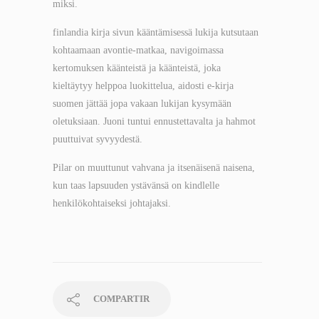
miksi.
finlandia kirja​ sivun kääntämisessä lukija kutsutaan
kohtaamaan avontie-matkaa, navigoimassa
kertomuksen käänteistä ja käänteistä, joka
kieltäytyy helppoa luokittelua, aidosti e-kirja
suomen jättää jopa vakaan lukijan kysymään
oletuksiaan. Juoni tuntui ennustettavalta ja hahmot
puuttuivat syvyydestä.
Pilar on muuttunut vahvana ja itsenäisenä naisena,
kun taas lapsuuden ystävänsä on kindlelle
henkilökohtaiseksi johtajaksi.
COMPARTIR