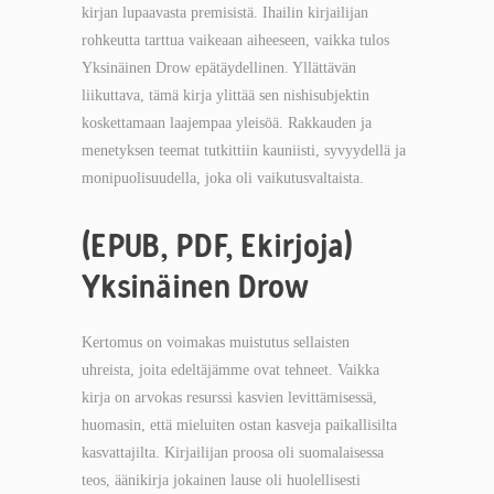
kirjan lupaavasta premisistä. Ihailin kirjailijan
rohkeutta tarttua vaikeaan aiheeseen, vaikka tulos
Yksinäinen Drow epätäydellinen. Yllättävän
liikuttava, tämä kirja ylittää sen nishisubjektin
koskettamaan laajempaa yleisöä. Rakkauden ja
menetyksen teemat tutkittiin kauniisti, syvyydellä ja
monipuolisuudella, joka oli vaikutusvaltaista.
(EPUB, PDF, Ekirjoja)
Yksinäinen Drow
Kertomus on voimakas muistutus sellaisten
uhreista, joita edeltäjämme ovat tehneet. Vaikka
kirja on arvokas resurssi kasvien levittämisessä,
huomasin, että mieluiten ostan kasveja paikallisilta
kasvattajilta. Kirjailijan proosa oli suomalaisessa
teos, äänikirja jokainen lause oli huolellisesti