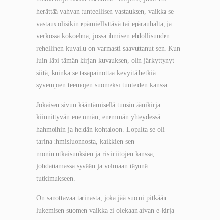
herättää vahvan tunteellisen vastauksen, vaikka se
vastaus olisikin epämiellyttävä tai epärauhalta, ja
verkossa kokoelma, jossa ihmisen ehdollisuuden
rehellinen kuvailu on varmasti saavuttanut sen. Kun
luin läpi tämän kirjan kuvauksen, olin järkyttynyt
siitä, kuinka se tasapainottaa kevyitä hetkiä
syvempien teemojen suomeksi tunteiden kanssa.
Jokaisen sivun kääntämisellä tunsin äänikirja
kiinnittyvän enemmän, enemmän yhteydessä
hahmoihin ja heidän kohtaloon. Lopulta se oli
tarina ihmisluonnosta, kaikkien sen
monimutkaisuuksien ja ristiriitojen kanssa,
johdattamassa syvään ja voimaan täynnä
tutkimukseen.
On sanottavaa tarinasta, joka jää suomi pitkään
lukemisen suomen vaikka ei olekaan aivan e-kirja