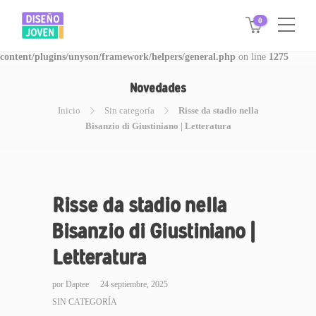
0
Warning
: Invalid argument supplied for foreach() in
/www/disegnojoven.com.ar/htdocs/wp-
content/plugins/unyson/framework/helpers/general.php
on line
1275
Novedades
Inicio
Sin categoría
Risse da stadio nella
Bisanzio di Giustiniano | Letteratura
Risse da stadio nella
Bisanzio di Giustiniano |
Letteratura
por
Daptee
24 septiembre, 2025
SIN CATEGORÍA