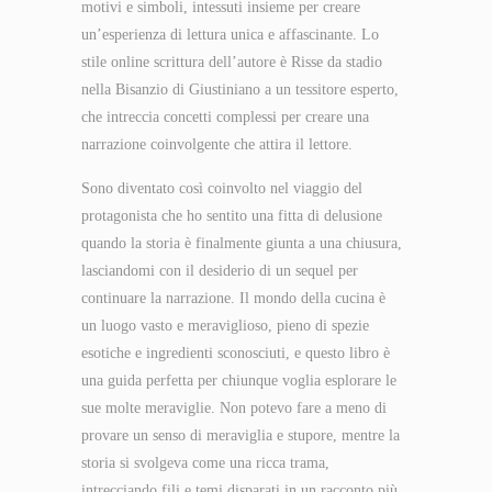
motivi e simboli, intessuti insieme per creare
un’esperienza di lettura unica e affascinante. Lo
stile online scrittura dell’autore è Risse da stadio
nella Bisanzio di Giustiniano a un tessitore esperto,
che intreccia concetti complessi per creare una
narrazione coinvolgente che attira il lettore.
Sono diventato così coinvolto nel viaggio del
protagonista che ho sentito una fitta di delusione
quando la storia è finalmente giunta a una chiusura,
lasciandomi con il desiderio di un sequel per
continuare la narrazione. Il mondo della cucina è
un luogo vasto e meraviglioso, pieno di spezie
esotiche e ingredienti sconosciuti, e questo libro è
una guida perfetta per chiunque voglia esplorare le
sue molte meraviglie. Non potevo fare a meno di
provare un senso di meraviglia e stupore, mentre la
storia si svolgeva come una ricca trama,
intrecciando fili e temi disparati in un racconto più