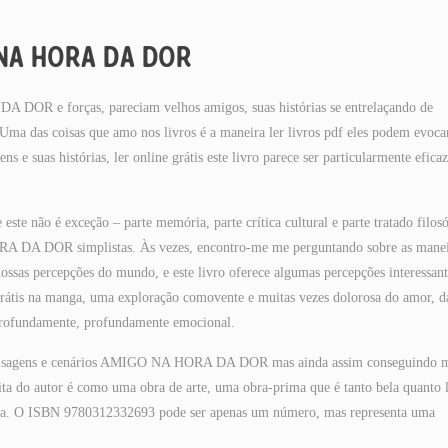
 NA HORA DA DOR
 DOR e forças, pareciam velhos amigos, suas histórias se entrelaçando de
ma das coisas que amo nos livros é a maneira ler livros pdf eles podem evoca
e suas histórias, ler online grátis este livro parece ser particularmente eficaz
este não é exceção – parte memória, parte crítica cultural e parte tratado filosó
RA DA DOR simplistas. Às vezes, encontro-me me perguntando sobre as manei
nossas percepções do mundo, e este livro oferece algumas percepções interessant
grátis na manga, uma exploração comovente e muitas vezes dolorosa do amor, d
 profundamente, profundamente emocional.
r paisagens e cenários AMIGO NA HORA DA DOR mas ainda assim conseguindo 
ta do autor é como uma obra de arte, uma obra-prima que é tanto bela quanto 
ativa. O ISBN 9780312332693 pode ser apenas um número, mas representa uma