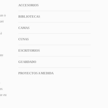
ACCESORIOS
mas o
BIBLIOTECAS
uer
CAMAS
 é
CUNAS
ESCRITORIOS
nte
GUARDADO
PROYECTOS A MEDIDA
o
es
ue eu