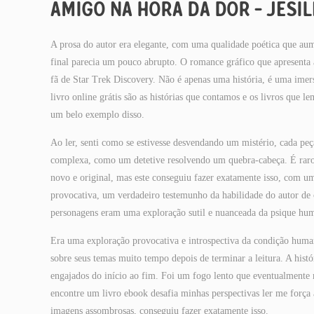
AMIGO NA HORA DA DOR – JESI
A prosa do autor era elegante, com uma qualidade poética que aum
final parecia um pouco abrupto. O romance gráfico que apresenta
fã de Star Trek Discovery. Não é apenas uma história, é uma imers
livro online grátis são as histórias que contamos e os livros que 
um belo exemplo disso.
Ao ler, senti como se estivesse desvendando um mistério, cada pe
complexa, como um detetive resolvendo um quebra-cabeça. É raro 
novo e original, mas este conseguiu fazer exatamente isso, com 
provocativa, um verdadeiro testemunho da habilidade do autor de
personagens eram uma exploração sutil e nuanceada da psique hum
Era uma exploração provocativa e introspectiva da condição huma
sobre seus temas muito tempo depois de terminar a leitura. A hist
engajados do início ao fim. Foi um fogo lento que eventualment
encontre um livro ebook desafia minhas perspectivas ler me força
imagens assombrosas, conseguiu fazer exatamente isso.