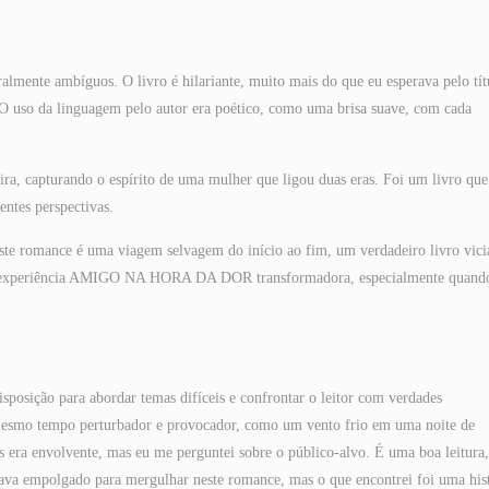
lmente ambíguos. O livro é hilariante, muito mais do que eu esperava pelo tít
. O uso da linguagem pelo autor era poético, como uma brisa suave, com cada
ira, capturando o espírito de uma mulher que ligou duas eras. Foi um livro qu
entes perspectivas.
 este romance é uma viagem selvagem do início ao fim, um verdadeiro livro vici
uma experiência AMIGO NA HORA DA DOR transformadora, especialmente quand
isposição para abordar temas difíceis e confrontar o leitor com verdades
 mesmo tempo perturbador e provocador, como um vento frio em uma noite de
ra envolvente, mas eu me perguntei sobre o público-alvo. É uma boa leitura
stava empolgado para mergulhar neste romance, mas o que encontrei foi uma his