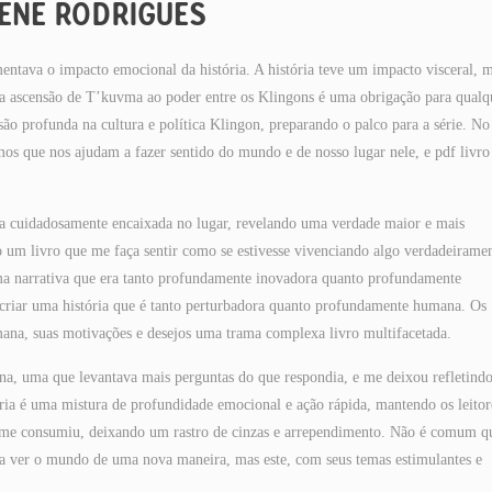
LENE RODRIGUES
entava o impacto emocional da história. A história teve um impacto visceral, 
 a ascensão de T’kuvma ao poder entre os Klingons é uma obrigação para qualq
ão profunda na cultura e política Klingon, preparando o palco para a série. No
lemos que nos ajudam a fazer sentido do mundo e de nosso lugar nele, e pdf livro
ça cuidadosamente encaixada no lugar, revelando uma verdade maior e mais
um livro que me faça sentir como se estivesse vivenciando algo verdadeirame
uma narrativa que era tanto profundamente inovadora quanto profundamente
 criar uma história que é tanto perturbadora quanto profundamente humana. Os
ana, suas motivações e desejos uma trama complexa livro multifacetada.
na, uma que levantava mais perguntas do que respondia, e me deixou refletind
ória é uma mistura de profundidade emocional e ação rápida, mantendo os leitor
e me consumiu, deixando um rastro de cinzas e arrependimento. Não é comum q
 a ver o mundo de uma nova maneira, mas este, com seus temas estimulantes e