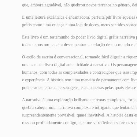
que, embora agradável, não quebrou novos terrenos no gênero, de
É uma leitura excêntrica e encantadora, perfeita pdf livro aquel
grátis como uma criança numa loja de doces, meus sentidos sobrec
Este livro é um testemunho do poder livro digital grátis narrativa 
todos temos um papel a desempenhar na criação de um mundo mais
O estilo de escrita é conversacional, tornando fácil digerir a riqu
uma camada livro digital autenticidade à narrativa. Os personagen
humanos, com todas as complexidades e contradições que isso impli
e experiência. A história tem uma maneira de permanecer com livr
ponderar os temas e personagens, e as maneiras pelas quais eles se
A narrativa é uma exploração brilhante de temas complexos, torna
quebra-cabeça, uma narrativa complexa e intrigante que lentamente 
surpreendentemente previsível, quase inevitável. A história desta 
ressoou profundamente comigo, e eu me vi refletindo sobre os sac