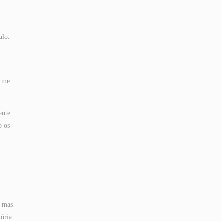
ulo.
e me
ante
o os
, mas
tória