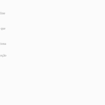
line
e que
ciona
moção