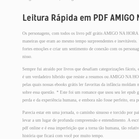
Leitura Rápida em PDF AMIGO
Os personagens, com todos os livro pdf grátis AMIGO NA HORA DA
maneiras que eram ao mesmo tempo surpreendentes e inevitáveis. U
fortes emoções e criar um sentimento de conexão com os personagens 
nisso.
Sempre fui atraído por livros que desafiam categorizações fáceis, e 
é um verdadeiro híbrido que resiste a resumos ou AMIGO NA HO
pelas quais nossas ebooks grátis ler favoritas da infância moldam 
sobre essa questão. * Este foi um romance que usou seu ler epub 
perda e da experiência humana, e embora não fosse perfeito, era
Parecia estar em uma jornada, o caminho sinuoso e torcido po
levar a um lugar de profunda compreensão e entendimento. A escri
pdf online e é essa imperfeição que a torna tão humana, tão rel
história que ficará com você por muito tempo.