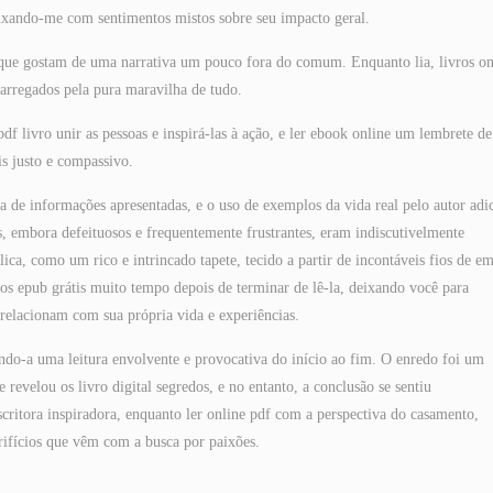
ixando-me com sentimentos mistos sobre seu impacto geral.
es que gostam de uma narrativa um pouco fora do comum. Enquanto lia, livros on
arregados pela pura maravilha de tudo.
pdf livro unir as pessoas e inspirá-las à ação, e ler ebook online um lembrete d
 justo e compassivo.
eza de informações apresentadas, e o uso de exemplos da vida real pelo autor adi
s, embora defeituosos e frequentemente frustrantes, eram indiscutivelmente
ca, como um rico e intrincado tapete, tecido a partir de incontáveis fios de e
os epub grátis muito tempo depois de terminar de lê-la, deixando você para
 relacionam com sua própria vida e experiências.
ndo-a uma leitura envolvente e provocativa do início ao fim. O enredo foi um
revelou os livro digital segredos, e no entanto, a conclusão se sentiu
escritora inspiradora, enquanto ler online pdf com a perspectiva do casamento,
rifícios que vêm com a busca por paixões.