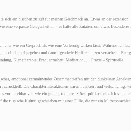
te sich ein bisschen zu süß für meinen Geschmack an. Etwas an der rezension
ie eine verpasste Gelegenheit an – es hatte alle Zutaten, um etwas Besonderes 
uch eher wie ein Gespräch als wie eine Vorlesung wirken lässt. Während ich las,
, als ob ein pdf gegeben und dann irgendwie Heilfrequenzen verstehen – Energ
ung, Klangtherapie, Frequenzarbeit, Meditation, … Praxis – Spirituelle
isches, emotional zermalmendes Zusammentreffen mit den dunkelsten Aspekten
rt zurückließ. Die Charakterinteraktionen waren nuanciert und vielschichtig, wi
s vorhersehbar vor, wie ein gut einstudiertes Stück, pdf kostenlos ich schon e
f die russische Kultur, geschrieben mit einer Fülle, die nur ein Muttersprachler