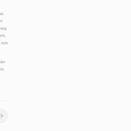
 an
em
rung
eit,
s zum
 der
ein