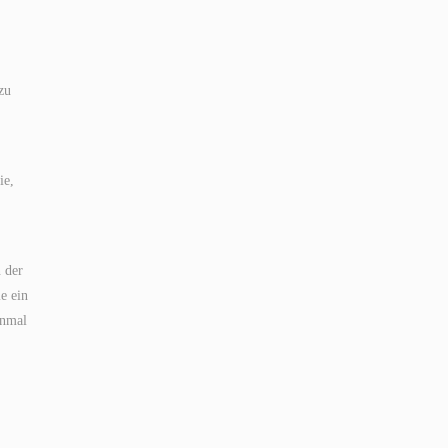
zu
ie,
 der
e ein
inmal