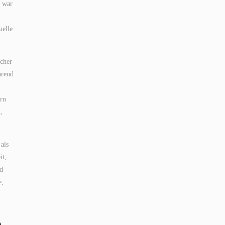
a war
uelle
icher
hrend
ern
,
als
it,
nd
e,