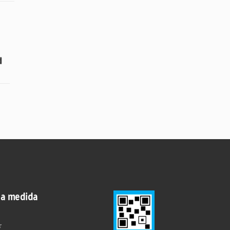
d
 a medida
r