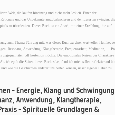
ierte Welt, die kaufen hineinzog und nicht mehr losließ. Einer der
s Rationale und das Unbekannte auszubalancieren und den Leser zu zwingen, di
pitels zu überdenken. Dieses Buch ist ein Juwel, mit einer Erzählung, die auf
hrung zum Thema Führung mit, was dieses Buch zu einer wertvollen Heilfrequ
agen, Resonanz, Anwendung, Klangtherapie, Frequenzarbeit, Meditation, … Pr
ührungsqualitäten pdf kostenlos möchte. Die emotionalen Reisen der Charaktere
s ich epub die Seiten dieses Buches las, fand ich mich selbst reflektierend üb
 und wie die Geschichten anderer uns helfen können, unser eigenes Leben zu
ehen – Energie, Klang und Schwingung
nanz, Anwendung, Klangtherapie,
raxis – Spirituelle Grundlagen &