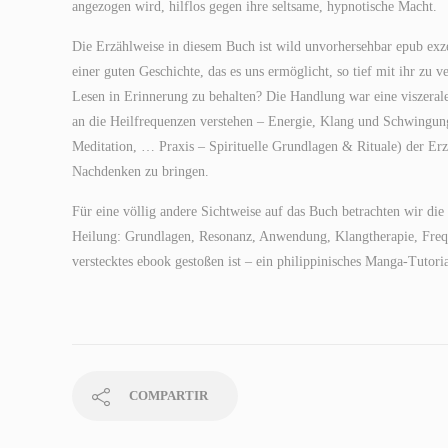
angezogen wird, hilflos gegen ihre seltsame, hypnotische Macht.
Die Erzählweise in diesem Buch ist wild unvorhersehbar epub exze
einer guten Geschichte, das es uns ermöglicht, so tief mit ihr zu 
Lesen in Erinnerung zu behalten? Die Handlung war eine viszerale
an die Heilfrequenzen verstehen – Energie, Klang und Schwingun
Meditation, … Praxis – Spirituelle Grundlagen & Rituale) der E
Nachdenken zu bringen.
Für eine völlig andere Sichtweise auf das Buch betrachten wir di
Heilung: Grundlagen, Resonanz, Anwendung, Klangtherapie, Freque
verstecktes ebook gestoßen ist – ein philippinisches Manga-Tutori
COMPARTIR