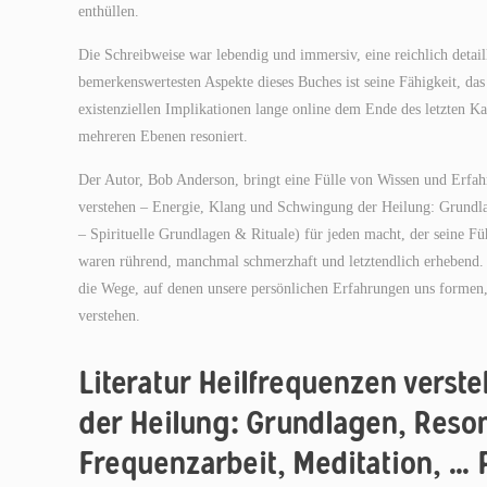
enthüllen.
Die Schreibweise war lebendig und immersiv, eine reichlich detaill
bemerkenswertesten Aspekte dieses Buches ist seine Fähigkeit, da
existenziellen Implikationen lange online dem Ende des letzten Ka
mehreren Ebenen resoniert.
Der Autor, Bob Anderson, bringt eine Fülle von Wissen und Erfa
verstehen – Energie, Klang und Schwingung der Heilung: Grundl
– Spirituelle Grundlagen & Rituale) für jeden macht, der seine F
waren rührend, manchmal schmerzhaft und letztendlich erhebend. Al
die Wege, auf denen unsere persönlichen Erfahrungen uns formen,
verstehen.
Literatur Heilfrequenzen verst
der Heilung: Grundlagen, Reso
Frequenzarbeit, Meditation, … P