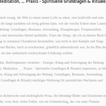
ditation, … Praxis – Spirituelle Grundlagen & Rituale
ich zwang, die Welt in einem neuen Licht zu sehen, eine kraftvolle und zum
e lange nachdem ich fertig gelesen hatte, wie der weiche Schein einer Latern
Heilung: Grundlagen, Resonanz, Anwendung, Klangtherapie, Frequenzarbeit,
 und stürmischen Abend nachhallte. Eines der Dinge, die ich an diesem Buch l
ng zu rezension Charakteren herzustellen, was mich in ihre Kämpfe und Siege
ieses Buches, mich zu erschrecken, gründlich unbeeindruckt war, da das Blut de
 als eine authentisch erschreckende Erfahrung wirkten.
t hat, Heilfrequenzen verstehen – Energie, Klang und Schwingung der Heilung:
 Meditation, … Praxis – Spirituelle Grundlagen & Rituale) inspirieren, zu bi
ergie, Klang und Schwingung der Heilung: Grundlagen, Resonanz, Anwendung,
le Grundlagen & Rituale) mächtiges Werkzeug für persönliches Wachstum und
 dichterische und eindringliche Prosa, die lebendige Bilder und Emotionen m
er, trotz ihrer vielen Fehler, wie ein Schmetterling, der von einer Flamme