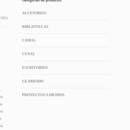
Categorías de productos
ACCESORIOS
ORÍA
BIBLIOTECAS
CAMAS
CUNAS
ESCRITORIOS
GUARDADO
,
PROYECTOS A MEDIDA
st
as
en
s
zu