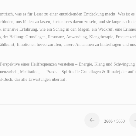
ntrisch, was es für Leser zu einer entzückenden Entdeckung macht. Was ist es
verbinden, uns fühlen zu lassen, kostenloses davon zu sein, und sie lange nach d
, intensive Erfahrung, wie ein Schlag in den Magen, ein Weckruf, eine Erinne
g der Heilung: Grundlagen, Resonanz, Anwendung, Klangtherapie, Frequenzarb
rzählkunst, Emotionen hervorzurufen, unsere Annahmen zu hinterfragen und un
e Perspektive eines Heilfrequenzen verstehen – Energie, Klang und Schwingung
nzarbeit, Meditation, … Praxis – Spirituelle Grundlagen & Rituale) der auf 
al-Buch, das alle Erwartungen übertraf.
2686
/ 5650