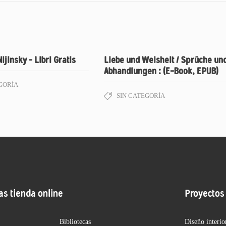
Nijinsky – Libri Gratis
Liebe und Weisheit / Sprüche un
Abhandlungen : (E-Book, EPUB)
GORÍA
SIN CATEGORÍA
as tienda online
Proyectos
Bibliotecas
Diseño interio