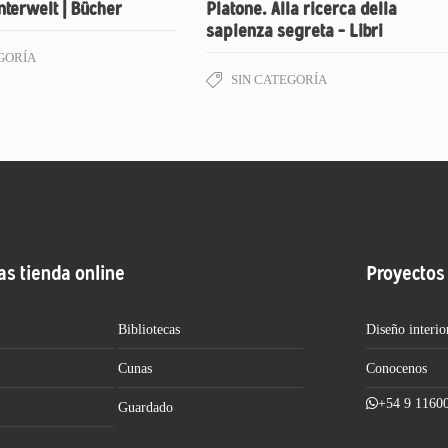
nterwelt | Bücher
Platone. Alla ricerca della
sapienza segreta – Libri
GORÍA
SIN CATEGORÍA
as tienda online
Proyectos
Bibliotecas
Diseño interio
Cunas
Conocenos
+54 9 1160
Guardado