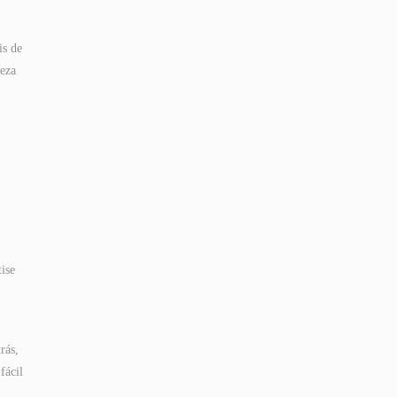
is de
leza
ise
rás,
fácil