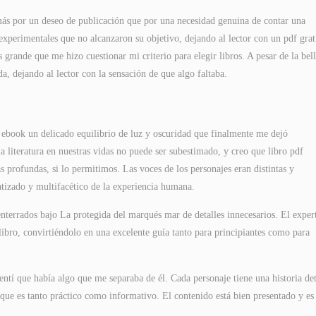
 más por un deseo de publicación que por una necesidad genuina de contar una
 experimentales que no alcanzaron su objetivo, dejando al lector con un pdf grat
rande que me hizo cuestionar mi criterio para elegir libros. A pesar de la bel
da, dejando al lector con la sensación de que algo faltaba.
 de ebook un delicado equilibrio de luz y oscuridad que finalmente me dejó
 literatura en nuestras vidas no puede ser subestimado, y creo que libro pdf
 profundas, si lo permitimos. Las voces de los personajes eran distintas y
matizado y multifacético de la experiencia humana.
errados bajo La protegida del marqués mar de detalles innecesarios. El expert
libro, convirtiéndolo en una excelente guía tanto para principiantes como para
ntí que había algo que me separaba de él. Cada personaje tiene una historia det
que es tanto práctico como informativo. El contenido está bien presentado y es 