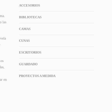
ACCESORIOS
ema.
BIBLIOTECAS
o las
CAMAS
ovela
CUNAS
e
ESCRITORIOS
Los
GUARDADO
das,
PROYECTOS A MEDIDA
ar en