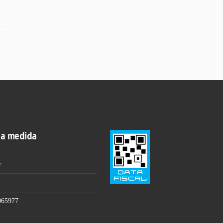
 a medida
r
065977