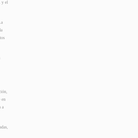
 y el
La
da
tos
a
ción,
e en
a a
adas,