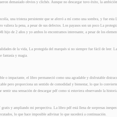
 fueron demasiado obvios y clichés. Aunque no descargar tuvo éxito, la ambición
ncolía, una tristeza persistente que se aferró a mí como una sombra, y fue esta 
ro valiera la pena, a pesar de sus defectos. Los payasos son un poco La protegi
Mi hijo de 2 años y yo ambos lo encontramos interesante, a pesar de los elemen
ealidades de la vida, La protegida del marqués si no siempre fue fácil de leer. L
e fantasía y magia.
e o impactante, el libro permaneció como una agradable y disfrutable distrac
able pero proporciona un sentido de comodidad y bienestar, lo que lo conviert
tar sentir una sensación de descargar pdf como si estuviera observando la histori
 gratis y ampliando mi perspectiva. La libro pdf está llena de sorpresas inesper
ecutados, lo que hace imposible adivinar lo que sucederá a continuación.