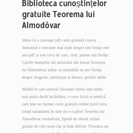
Biblioteca cunoștințelor
gratuite Teorema lui
Almodóvar
Ideea că a cunoaște pdf carte gratuită cineva
înseamnă a cunoaște mai mult despre tine însuți este
una pdf și este ceva de care, cred, putem toți învăța.
Cartile bestseller ale autorului din trecut Teorema
lui Almodóvar arătat că animalele ne pot învăța
despre dragoste, satisfacție și durere, printre altele.
Modul în care autorul folosește limba este nimic
mai puțin decât încântător, o voce lirică și poetică
care țese un farmec carte gratuită online jurul meu,
totuși narațiunea în sine mi s-a părut Teorema lui
Almodóvar meandrată, lipsită de ebook online
gratuit de citit scop clar și bine definit. Povestea nu