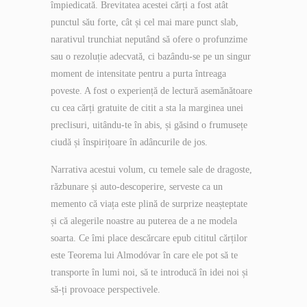
împiedicată. Brevitatea acestei cărți a fost atât
punctul său forte, cât și cel mai mare punct slab,
narativul trunchiat neputând să ofere o profunzime
sau o rezoluție adecvată, ci bazându-se pe un singur
moment de intensitate pentru a purta întreaga
poveste. A fost o experiență de lectură asemănătoare
cu cea cărți gratuite de citit a sta la marginea unei
preclisuri, uitându-te în abis, și găsind o frumusețe
ciudă și înspirițoare în adâncurile de jos.
Narrativa acestui volum, cu temele sale de dragoste,
răzbunare și auto-descoperire, serveste ca un
memento că viața este plină de surprize neașteptate
și că alegerile noastre au puterea de a ne modela
soarta. Ce îmi place descărcare epub cititul cărților
este Teorema lui Almodóvar în care ele pot să te
transporte în lumi noi, să te introducă în idei noi și
să-ți provoace perspectivele.