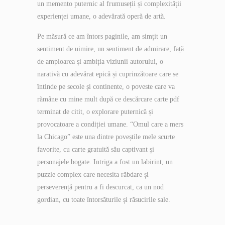
un memento puternic al frumuseții și complexității
experienței umane, o adevărată operă de artă.
Pe măsură ce am întors paginile, am simțit un
sentiment de uimire, un sentiment de admirare, față
de amploarea și ambiția viziunii autorului, o
narativă cu adevărat epică și cuprinzătoare care se
întinde pe secole și continente, o poveste care va
rămâne cu mine mult după ce descărcare carte pdf
terminat de citit, o explorare puternică și
provocatoare a condiției umane. “Omul care a mers
la Chicago” este una dintre poveștile mele scurte
favorite, cu carte gratuită său captivant și
personajele bogate. Intriga a fost un labirint, un
puzzle complex care necesita răbdare și
perseverență pentru a fi descurcat, ca un nod
gordian, cu toate întorsăturile și răsucirile sale.