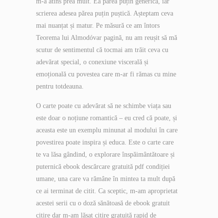
m-a atins prea mult. Ea părea puțin generică, iar
scrierea adesea părea puțin puștică. Așteptam ceva
mai nuanțat și matur. Pe măsură ce am întors
Teorema lui Almodóvar pagină, nu am reușit să mă
scutur de sentimentul că tocmai am trăit ceva cu
adevărat special, o conexiune viscerală și
emoțională cu povestea care m-ar fi rămas cu mine
pentru totdeauna.
O carte poate cu adevărat să ne schimbe viața sau
este doar o noțiune romantică – eu cred că poate, și
aceasta este un exemplu minunat al modului în care
povestirea poate inspira și educa. Este o carte care
te va lăsa gândind, o explorare înspăimântătoare și
puternică ebook descărcare gratuită pdf condiției
umane, una care va rămâne în mintea ta mult după
ce ai terminat de citit. Ca sceptic, m-am aproprietat
acestei serii cu o doză sănătoasă de ebook gratuit
citire dar m-am lăsat citire gratuită rapid de