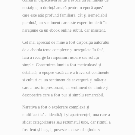
constă în capacitatea sa de a evoca un sentiment de
nostalgie, o dorință amară pentru o epocă apusă
care este atât profund familiară, cât și iremediabil
pierdută, un sentiment care este expert împletit în
narațiune ca un ebook online subtil, dar insistent.
Cel mai apreciat de mine a fost dispoziția autorului
de a aborda teme complexe și neregulate în față,
fără a recurge la răspunsuri ușoare sau soluții
simple. Construirea lumii a fost meticuloasă și
detaliată, o epopee vastă care a traversat continente
și culturi cu un sentiment de anvergură și măreție
care a fost impresionant, un sentiment de uimire și
descoperire care a fost pur și simplu remarcabil.
Narativa a fost o explorare complexă și
multifacetică a identității și apartenenței, una care a
sfidat categorizarea sau rezumatul ușor, dar ritmul a
fost lent și inegal, povestea adesea simțindu-se