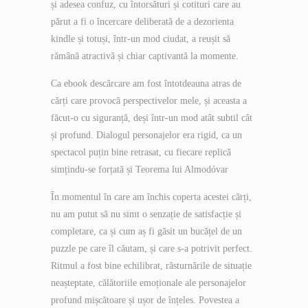
și adesea confuz, cu întorsături și cotituri care au
părut a fi o încercare deliberată de a dezorienta
kindle și totuși, într-un mod ciudat, a reușit să
rămână atractivă și chiar captivantă la momente.
Ca ebook descărcare am fost întotdeauna atras de
cărți care provocă perspectivelor mele, și aceasta a
făcut-o cu siguranță, deși într-un mod atât subtil cât
și profund. Dialogul personajelor era rigid, ca un
spectacol puțin bine retrasat, cu fiecare replică
simțindu-se forțată și Teorema lui Almodóvar
În momentul în care am închis coperta acestei cărți,
nu am putut să nu simt o senzație de satisfacție și
completare, ca și cum aș fi găsit un bucățel de un
puzzle pe care îl căutam, și care s-a potrivit perfect.
Ritmul a fost bine echilibrat, răsturnările de situație
neașteptate, călătoriile emoționale ale personajelor
profund mișcătoare și ușor de înțeles. Povestea a