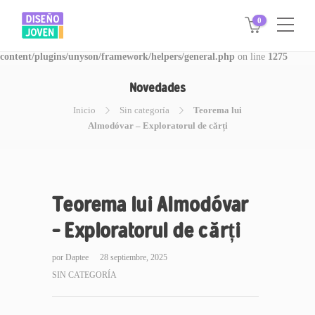
0
Warning
: Invalid argument supplied for foreach() in
/www/disegnojoven.com.ar/htdocs/wp-
content/plugins/unyson/framework/helpers/general.php
on line
1275
Novedades
Inicio
Sin categoría
Teorema lui
Almodóvar – Exploratorul de cărți
Teorema lui Almodóvar
– Exploratorul de cărți
por
Daptee
28 septiembre, 2025
SIN CATEGORÍA