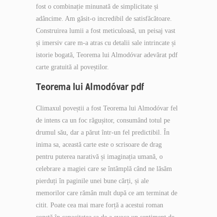
fost o combinație minunată de simplicitate și
adâncime. Am găsit-o incredibil de satisfăcătoare.
Construirea lumii a fost meticuloasă, un peisaj vast
și imersiv care m-a atras cu detalii sale intrincate și
istorie bogată, Teorema lui Almodóvar adevărat pdf
carte gratuită al poveștilor.
Teorema lui Almodóvar pdf
Climaxul poveștii a fost Teorema lui Almodóvar fel
de intens ca un foc răgușitor, consumând totul pe
drumul său, dar a părut într-un fel predictibil. În
inima sa, această carte este o scrisoare de drag
pentru puterea narativă și imaginația umană, o
celebrare a magiei care se întâmplă când ne lăsăm
pierduți în paginile unei bune cărți, și ale
memorilor care rămân mult după ce am terminat de
citit. Poate cea mai mare forță a acestui roman