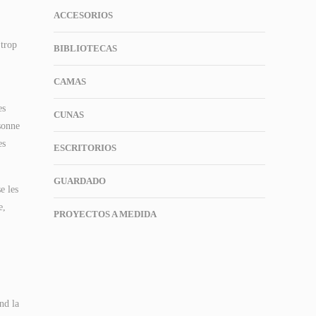
ACCESORIOS
 trop
BIBLIOTECAS
CAMAS
es
CUNAS
ésonne
es
ESCRITORIOS
GUARDADO
e les
e,
PROYECTOS A MEDIDA
nd la