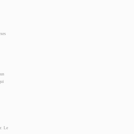
exes
 un
qui
r. Le