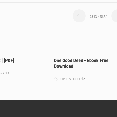
2813
/ 5650
 | [PDF]
One Good Deed – Ebook Free
Download
GORÍA
SIN CATEGORÍA