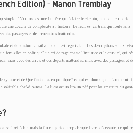
rench Edition) – Manon Tremblay
rop simple. L’écriture est une lumière qui éclaire le chemin, mais qui est parfois
joute une couche de complexité à l’histoire. Le récit est un train qui roule sans
vec des passagers et des rencontres inattendus.
le et de tension narrative, ce qui est regrettable. Les descriptions sont si viv
e font-elles en politique? un cri de rage contre l’injustice et la cruauté, qui r
tion, mais avec des arrêts et des départs inattendus, mais avec des passagers et d
de rythme et de Que font-elles en politique? ce qui est dommage. L’auteur utilis
un véritable chef-d’œuvre. Le livre est un lire un pdf pour les amateurs du genr
e?
ousse à réfléchir, mais la fin est parfois trop abrupte livres décevante, ce qui re