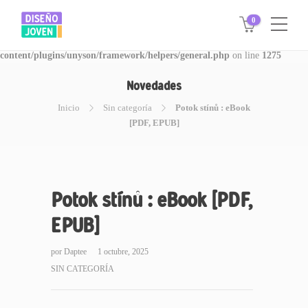
0
Warning
: Invalid argument supplied for foreach() in
/www/disegnojoven.com.ar/htdocs/wp-
content/plugins/unyson/framework/helpers/general.php
on line
1275
Novedades
Inicio
Sin categoría
Potok stínů : eBook
[PDF, EPUB]
Potok stínů : eBook [PDF,
EPUB]
por
Daptee
1 octubre, 2025
SIN CATEGORÍA