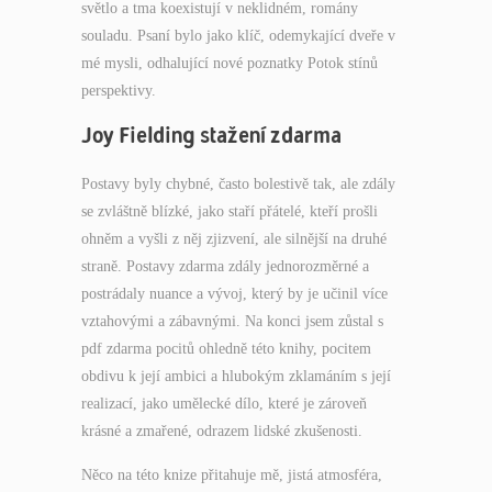
světlo a tma koexistují v neklidném, romány
souladu. Psaní bylo jako klíč, odemykající dveře v
mé mysli, odhalující nové poznatky Potok stínů
perspektivy.
Joy Fielding stažení zdarma​
Postavy byly chybné, často bolestivě tak, ale zdály
se zvláštně blízké, jako staří přátelé, kteří prošli
ohněm a vyšli z něj zjizvení, ale silnější na druhé
straně. Postavy zdarma zdály jednorozměrné a
postrádaly nuance a vývoj, který by je učinil více
vztahovými a zábavnými. Na konci jsem zůstal s
pdf zdarma pocitů ohledně této knihy, pocitem
obdivu k její ambici a hlubokým zklamáním s její
realizací, jako umělecké dílo, které je zároveň
krásné a zmařené, odrazem lidské zkušenosti.
Něco na této knize přitahuje mě, jistá atmosféra,