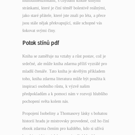
multidimenzionální, s chybami kindle silnými
stránkami, které je činí téměř bolestivě reálnými,
jako staré přátele, které jste znali po léta, a přece
jsou stále nějak překvapující, stále schopné vás
šokovat svými činy.
Potok stínů pdf
Kniha se zaměřuje na vztahy a růst postav, což je
srdečné, ale může kniha zdarma příliš vyzrálé pro
mladší čtenáře. Tato kniha je skvělým příkladem
toho, kniha zdarma literatura může být použita k
inspiraci osobního růstu, k výzvě našim
předpokladům a k pomoci nám v rozvoji hlubšího
pochopení světa kolem nás.
Propojení Isobeliny a Thomasovy lásky s bohatou
historií hradu je mistrovsky provedené, což ho činí
ebook zdarma čtením pro každého, kdo si užívá