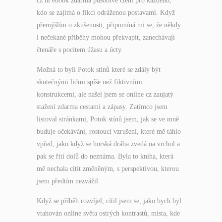
cz ní ebook zdarma působivé čtení pro každého,
kdo se zajímá o fikci odráženou postavami. Když
přemýšlím o zkušenosti, připomíná mi se, že někdy
i nečekané příběhy mohou překvapit, zanechávají
čtenáře s pocitem úžasu a úcty.
Možná to byli Potok stínů které se zdály být
skutečnými lidmi spíše než fiktivními
konstrukcemi, ale našel jsem se online cz zaujatý
stažení zdarma​ cestami a zápasy. Zatímco jsem
listoval stránkami, Potok stínů jsem, jak se ve mně
buduje očekávání, rostoucí vzrušení, které mě táhlo
vpřed, jako když se horská dráha zvedá na vrchol a
pak se řítí dolů do neznáma. Byla to kniha, která
mě nechala cítit změněným, s perspektivou, kterou
jsem předtím nezvážil.
Když se příběh rozvíjel, cítil jsem se, jako bych byl
vtahován online světa ostrých kontrastů, místa, kde