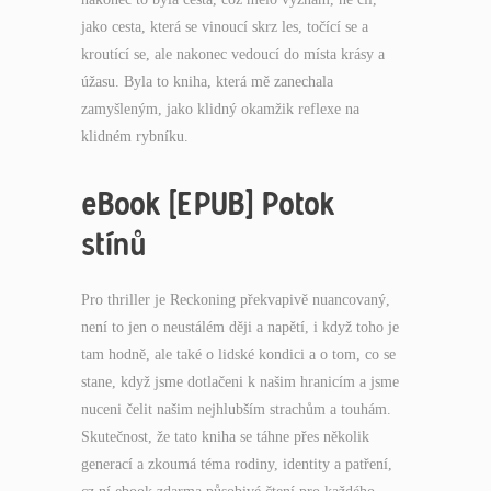
jako cesta, která se vinoucí skrz les, točící se a
kroutící se, ale nakonec vedoucí do místa krásy a
úžasu. Byla to kniha, která mě zanechala
zamyšleným, jako klidný okamžik reflexe na
klidném rybníku.
eBook [EPUB] Potok
stínů
Pro thriller je Reckoning překvapivě nuancovaný,
není to jen o neustálém ději a napětí, i když toho je
tam hodně, ale také o lidské kondici a o tom, co se
stane, když jsme dotlačeni k našim hranicím a jsme
nuceni čelit našim nejhlubším strachům a touhám.
Skutečnost, že tato kniha se táhne přes několik
generací a zkoumá téma rodiny, identity a patření,