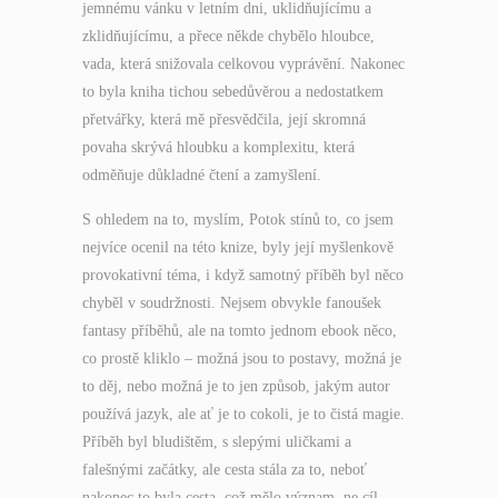
jemnému vánku v letním dni, uklidňujícímu a
zklidňujícímu, a přece někde chybělo hloubce,
vada, která snižovala celkovou vyprávění. Nakonec
to byla kniha tichou sebedůvěrou a nedostatkem
přetvářky, která mě přesvědčila, její skromná
povaha skrývá hloubku a komplexitu, která
odměňuje důkladné čtení a zamyšlení.
S ohledem na to, myslím, Potok stínů to, co jsem
nejvíce ocenil na této knize, byly její myšlenkově
provokativní téma, i když samotný příběh byl něco
chyběl v soudržnosti. Nejsem obvykle fanoušek
fantasy příběhů, ale na tomto jednom ebook něco,
co prostě kliklo – možná jsou to postavy, možná je
to děj, nebo možná je to jen způsob, jakým autor
používá jazyk, ale ať je to cokoli, je to čistá magie.
Příběh byl bludištěm, s slepými uličkami a
falešnými začátky, ale cesta stála za to, neboť
nakonec to byla cesta, což mělo význam, ne cíl,