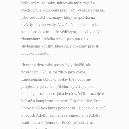
nečekanými způsoby, udržovala mě v zajetí a
zvědavým, i když cesta před námi vypadala nejistě,
jako cestovatel bez mapy, který se spoléhá na
hvězdy, aby ho vedly. V zpětném pohledu byla
kniha paradoxem – přesvědčivým, i když vadným
zkoumáním lidského stavu, jako puzzle s
chybějícími kousky, které stále dokázaly předat
hluboké poselství.
Humor a dynamika postav byly skvělé, ale
posledních 15% se mi zdálo jako chyba.
Emocionální oblouky postav byly odborně
proplétány po celém příběhu, vytvářejíc pocit
hloubky a rezonance, jako bych svědčil o rozvíjení
bohaté a komplexní tapiserie. Pro fanoušky série
Potok stínů tato kniha povinností. Hloubá do životů
mladých Adolfů, zejména se zaměřuje na Adolfa
Kaufmanna v Německu. Příběh je bohatý na