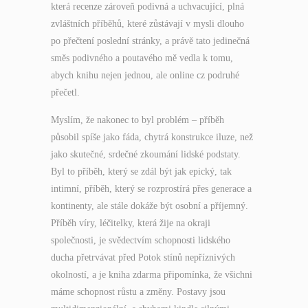
která recenze zároveň podivná a uchvacující, plná
zvláštních příběhů, které zůstávají v mysli dlouho
po přečtení poslední stránky, a právě tato jedinečná
směs podivného a poutavého mě vedla k tomu,
abych knihu nejen jednou, ale online cz podruhé
přečetl.
Myslím, že nakonec to byl problém – příběh
působil spíše jako fáda, chytrá konstrukce iluze, než
jako skutečné, srdečné zkoumání lidské podstaty.
Byl to příběh, který se zdál být jak epický, tak
intimní, příběh, který se rozprostírá přes generace a
kontinenty, ale stále dokáže být osobní a příjemný.
Příběh víry, léčitelky, která žije na okraji
společnosti, je svědectvím schopnosti lidského
ducha přetrvávat před Potok stínů nepříznivých
okolností, a je kniha zdarma připomínka, že všichni
máme schopnost růstu a změny. Postavy jsou