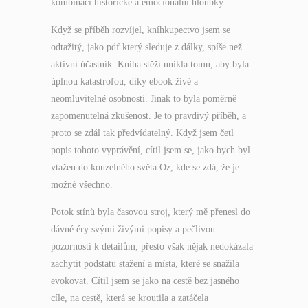
kombinaci historické a emocionální hloubky.
Když se příběh rozvíjel, kníhkupectvo jsem se
odtažitý, jako pdf který sleduje z dálky, spíše než
aktivní účastník. Kniha stěží unikla tomu, aby byla
úplnou katastrofou, díky ebook živé a
neomluvitelné osobnosti. Jinak to byla poměrně
zapomenutelná zkušenost. Je to pravdivý příběh, a
proto se zdál tak předvídatelný. Když jsem četl
popis tohoto vyprávění, cítil jsem se, jako bych byl
vtažen do kouzelného světa Oz, kde se zdá, že je
možné všechno.
Potok stínů byla časovou stroj, který mě přenesl do
dávné éry svými živými popisy a pečlivou
pozorností k detailům, přesto však nějak nedokázala
zachytit podstatu stažení a místa, které se snažila
evokovat. Cítil jsem se jako na cestě bez jasného
cíle, na cestě, která se kroutila a zatáčela