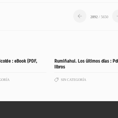
2892
/ 5650
icotée : eBook (PDF,
Rumiñahui. Los últimos días : Pd
libros
GORÍA
SIN CATEGORÍA