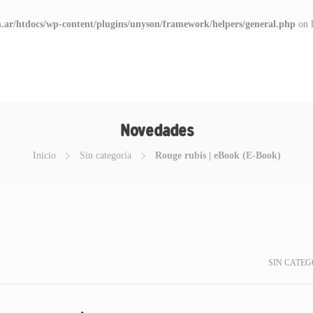
.ar/htdocs/wp-content/plugins/unyson/framework/helpers/general.php
on 
Novedades
Inicio
Sin categoría
Rouge rubis | eBook (E-Book)
SIN CATEG