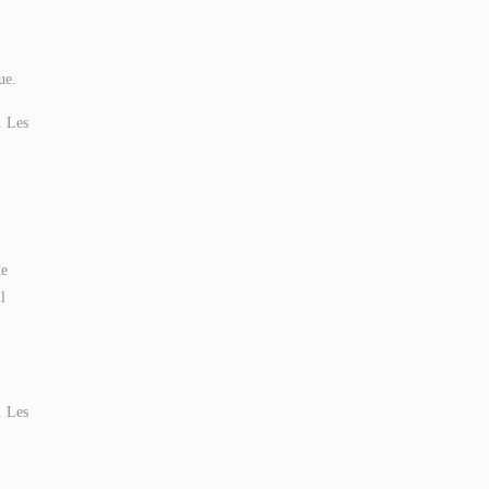
ue.
. Les
de
l
. Les