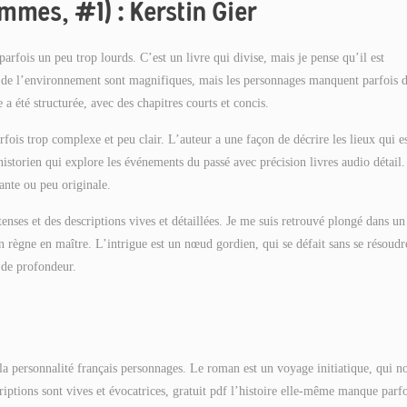
mmes, #1) : Kerstin Gier
parfois un peu trop lourds. C’est un livre qui divise, mais je pense qu’il est
s de l’environnement sont magnifiques, mais les personnages manquent parfois 
e a été structurée, avec des chapitres courts et concis.
arfois trop complexe et peu clair. L’auteur a une façon de décrire les lieux qui e
historien qui explore les événements du passé avec précision livres audio détail.
vante ou peu originale.
tenses et des descriptions vives et détaillées. Je me suis retrouvé plongé dans un
n règne en maître. L’intrigue est un nœud gordien, qui se défait sans se résoudr
 de profondeur.
 la personnalité français personnages. Le roman est un voyage initiatique, qui n
iptions sont vives et évocatrices, gratuit pdf l’histoire elle-même manque parfo