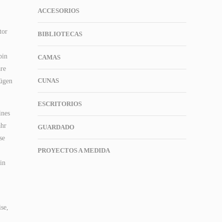
ACCESORIOS
tor
BIBLIOTECAS
bin
CAMAS
are
CUNAS
Lügen
ESCRITORIOS
ines
ahr
GUARDADO
se
PROYECTOS A MEDIDA
in
se,