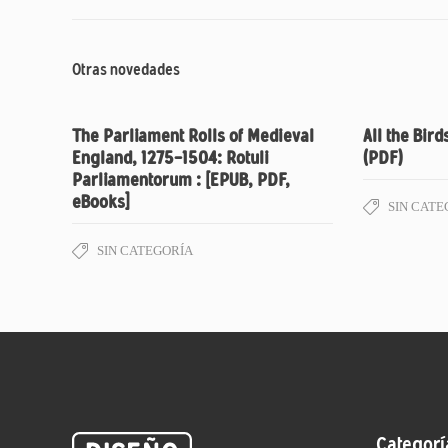
Otras novedades
The Parliament Rolls of Medieval
All the Bird
England, 1275-1504: Rotuli
(PDF)
Parliamentorum : [EPUB, PDF,
eBooks]
SIN CATE
SIN CATEGORÍA
Categorí