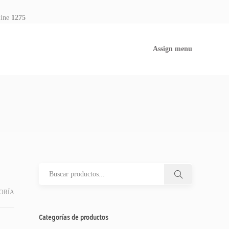
line
1275
Assign menu
ORÍA
Categorías de productos