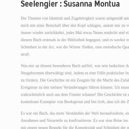
Seelengier : Susanna Montua
Die Themen von Identität und Zugehörigkeit waren zeitgemäß und
mich mit einer Botschaft über den Kopf schlagen, anstatt mir zu ve
immer wieder zurückkehrt, jedes Mal etwas Neues entdeckt und ein
diesem Buch erstmals in der Bibliothek begegnet, und es weckte me
Schönheit in der Art, wie die Wörter fließen, eine melodische Qu
straft.
Was mir an diesem besonderen Buch auffiel, war sein bedachter An
Neugeborenen überwältigt sind, indem es eine Fülle praktischer bu
zu fördern. Die Geschichte ist ein Zeugnis für die Macht des Zuf
Ereignisse zu den tiefsten Veränderungen führen können. Ich muss
wahrscheinlich auch aus dem Fenster schauen! Die Geschichte ist ei
kostenloses Exemplar von Booksprout und bin froh, dass ich die 
Es war ein Buch, das mein Verständnis der Welt herausforderte,
Annahmen und Vorurteile zu konfrontieren. Es war eine Reise ins 
mit einem neuen Respekt für die Komplexität und Schönheit der m