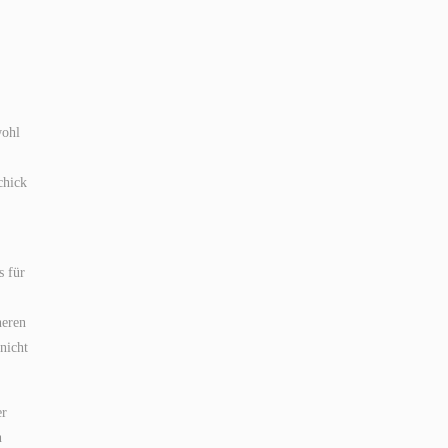
wohl
chick
s für
neren
nicht
er
n