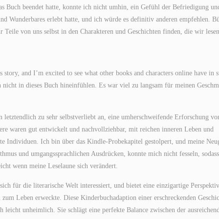
das Buch beendet hatte, konnte ich nicht umhin, ein Gefühl der Befriedigung un
und Wunderbares erlebt hatte, und ich würde es definitiv anderen empfehlen. B
r Teile von uns selbst in den Charakteren und Geschichten finden, die wir lesen
s story, and I’m excited to see what other books and characters online have in s
ch nicht in dieses Buch hineinfühlen. Es war viel zu langsam für meinen Geschm
en letztendlich zu sehr selbstverliebt an, eine umherschweifende Erforschung vo
ere waren gut entwickelt und nachvollziehbar, mit reichen inneren Leben und
e Individuen. Ich bin über das Kindle-Probekapitel gestolpert, und meine Neu
thmus und umgangssprachlichen Ausdrücken, konnte mich nicht fesseln, sodass
eicht wenn meine Leselaune sich verändert.
h für die literarische Welt interessiert, und bietet eine einzigartige Perspekti
hn zum Leben erweckte. Diese Kinderbuchadaption einer erschreckenden Geschi
uch leicht unheimlich. Sie schlägt eine perfekte Balance zwischen der ausreichen