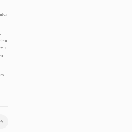
nlos
e
ndern
 mir
en
des