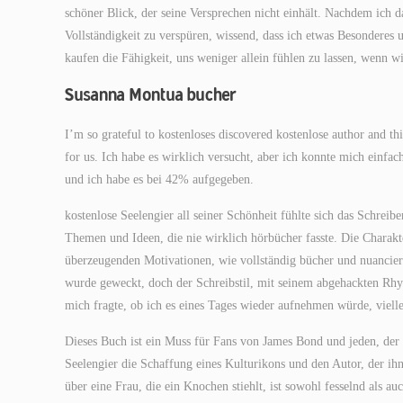
schöner Blick, der seine Versprechen nicht einhält. Nachdem ich 
Vollständigkeit zu verspüren, wissend, dass ich etwas Besonderes 
kaufen die Fähigkeit, uns weniger allein fühlen zu lassen, wenn wi
Susanna Montua bucher
I’m so grateful to kostenloses discovered kostenlose author and thi
for us. Ich habe es wirklich versucht, aber ich konnte mich einfa
und ich habe es bei 42% aufgegeben.
kostenlose Seelengier all seiner Schönheit fühlte sich das Schreib
Themen und Ideen, die nie wirklich hörbücher fasste. Die Charakt
überzeugenden Motivationen, wie vollständig bücher und nuanciert
wurde geweckt, doch der Schreibstil, mit seinem abgehackten Rhy
mich fragte, ob ich es eines Tages wieder aufnehmen würde, viell
Dieses Buch ist ein Muss für Fans von James Bond und jeden, der sic
Seelengier die Schaffung eines Kulturikons und den Autor, der i
über eine Frau, die ein Knochen stiehlt, ist sowohl fesselnd als a