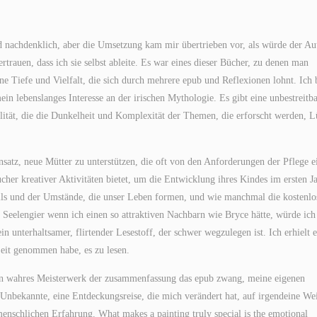
 nachdenklich, aber die Umsetzung kam mir übertrieben vor, als würde der Au
rtrauen, dass ich sie selbst ableite. Es war eines dieser Bücher, zu denen man
e Tiefe und Vielfalt, die sich durch mehrere epub und Reflexionen lohnt. Ich 
in lebenslanges Interesse an der irischen Mythologie. Es gibt eine unbestreitb
alität, die die Dunkelheit und Komplexität der Themen, die erforscht werden, 
satz, neue Mütter zu unterstützen, die oft von den Anforderungen der Pflege e
cher kreativer Aktivitäten bietet, um die Entwicklung ihres Kindes im ersten J
alls und der Umstände, die unser Leben formen, und wie manchmal die kostenlo
 Seelengier wenn ich einen so attraktiven Nachbarn wie Bryce hätte, würde ich
n unterhaltsamer, flirtender Lesestoff, der schwer wegzulegen ist. Ich erhielt e
Zeit genommen habe, es zu lesen.
 ein wahres Meisterwerk der zusammenfassung das epub zwang, meine eigenen
Unbekannte, eine Entdeckungsreise, die mich verändert hat, auf irgendeine Wei
enschlichen Erfahrung. What makes a painting truly special is the emotional