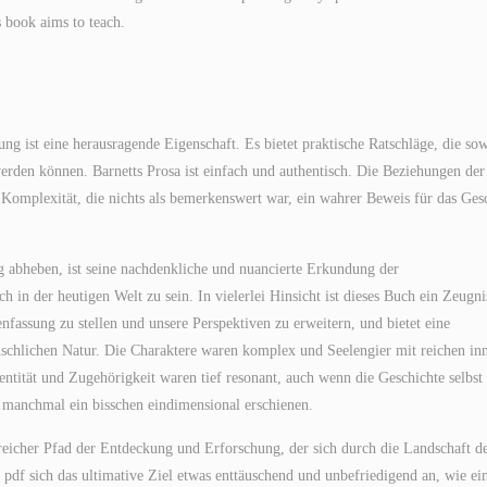
s book aims to teach.
 ist eine herausragende Eigenschaft. Es bietet praktische Ratschläge, die so
erden können. Barnetts Prosa ist einfach und authentisch. Die Beziehungen der
d Komplexität, die nichts als bemerkenswert war, ein wahrer Beweis für das Ges
g abheben, ist seine nachdenkliche und nuancierte Erkundung der
 in der heutigen Welt zu sein. In vielerlei Hinsicht ist dieses Buch ein Zeugni
assung zu stellen und unsere Perspektiven zu erweitern, und bietet eine
chlichen Natur. Die Charaktere waren komplex und Seelengier mit reichen in
ntität und Zugehörigkeit waren tief resonant, auch wenn die Geschichte selbst 
 manchmal ein bisschen eindimensional erschienen.
sreicher Pfad der Entdeckung und Erforschung, der sich durch die Landschaft d
pdf sich das ultimative Ziel etwas enttäuschend und unbefriedigend an, wie ei