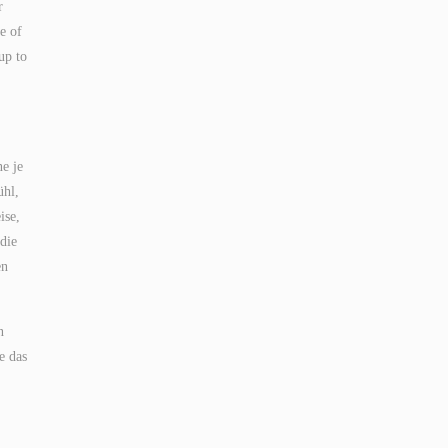
r
e of
up to
e je
ühl,
ise,
die
en
n
e das