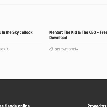
s in the Sky : eBook
Mentor: The Kid & The CEO – Fre
Download
GORÍA
SIN CATEGORÍA
as tienda online
Proyectos