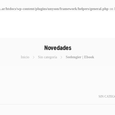
.ar/htdocs/wp-content/plugins/unyson/framework/helpers/general.php
on 
Novedades
Inicio
Sin categoría
Seelengier | Ebook
SIN CATEG