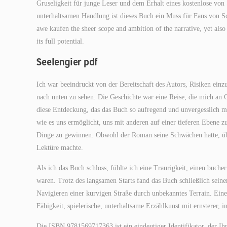
Gruseligkeit für junge Leser und dem Erhalt eines kostenlose von
unterhaltsamen Handlung ist dieses Buch ein Muss für Fans von Sci
awe kaufen the sheer scope and ambition of the narrative, yet also a
its full potential.
Seelengier pdf
Ich war beeindruckt von der Bereitschaft des Autors, Risiken einz
nach unten zu sehen. Die Geschichte war eine Reise, die mich an O
diese Entdeckung, das das Buch so aufregend und unvergesslich ma
wie es uns ermöglicht, uns mit anderen auf einer tieferen Ebene z
Dinge zu gewinnen. Obwohl der Roman seine Schwächen hatte, übe
Lektüre machte.
Als ich das Buch schloss, fühlte ich eine Traurigkeit, einen buche
waren. Trotz des langsamen Starts fand das Buch schließlich sein
Navigieren einer kurvigen Straße durch unbekanntes Terrain. Eine
Fähigkeit, spielerische, unterhaltsame Erzählkunst mit ernsterer, 
Die ISBN 9781569717363 ist ein eindeutiger Identifikator, der Ihn