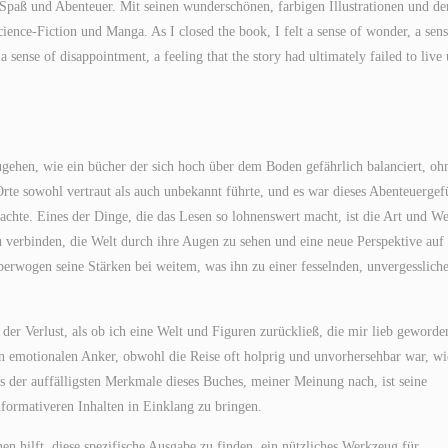
 Spaß und Abenteuer. Mit seinen wunderschönen, farbigen Illustrationen und de
ence-Fiction und Manga. As I closed the book, I felt a sense of wonder, a sens
 sense of disappointment, a feeling that the story had ultimately failed to live 
ugehen, wie ein bücher der sich hoch über dem Boden gefährlich balanciert, ohn
rte sowohl vertraut als auch unbekannt führte, und es war dieses Abenteuergef
chte. Eines der Dinge, die das Lesen so lohnenswert macht, ist die Art und We
u verbinden, die Welt durch ihre Augen zu sehen und eine neue Perspektive auf 
rwogen seine Stärken bei weitem, was ihn zu einer fesselnden, unvergesslich
r der Verlust, als ob ich eine Welt und Figuren zurückließ, die mir lieb geworde
en emotionalen Anker, obwohl die Reise oft holprig und unvorhersehbar war, wi
s der auffälligsten Merkmale dieses Buches, meiner Meinung nach, ist seine
informativeren Inhalten in Einklang zu bringen.
en hilft, diese spezifische Ausgabe zu finden, ein nützliches Werkzeug für