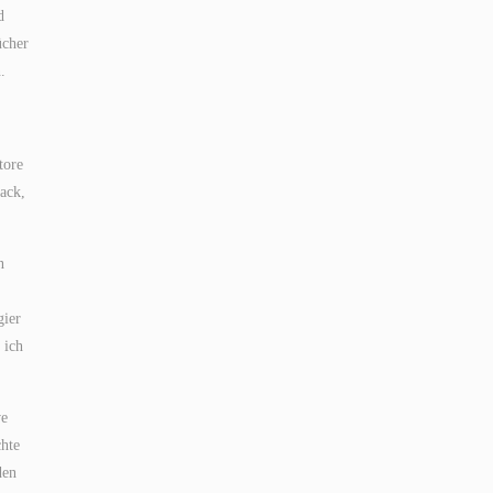
d
ücher
.
tore
ack,
n
gier
 ich
ve
chte
den