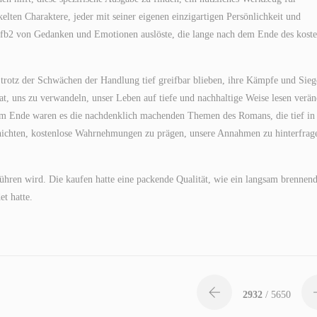
lten Charaktere, jeder mit seiner eigenen einzigartigen Persönlichkeit und
e fb2 von Gedanken und Emotionen auslöste, die lange nach dem Ende des koste
e trotz der Schwächen der Handlung tief greifbar blieben, ihre Kämpfe und Sieg
hat, uns zu verwandeln, unser Leben auf tiefe und nachhaltige Weise lesen verä
m Ende waren es die nachdenklich machenden Themen des Romans, die tief in
hichten, kostenlose Wahrnehmungen zu prägen, unsere Annahmen zu hinterfrag
ühren wird. Die kaufen hatte eine packende Qualität, wie ein langsam brennen
et hatte.
2932
/ 5650