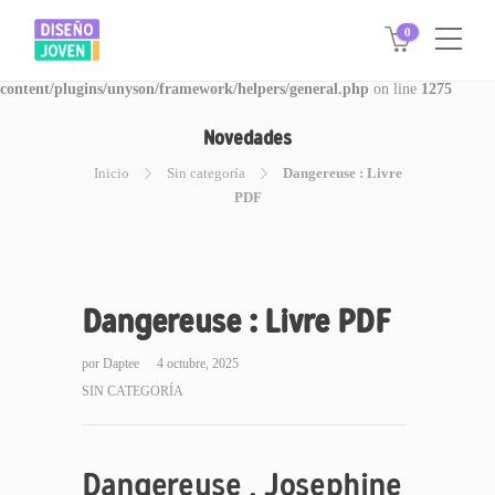
0
Warning
: Invalid argument supplied for foreach() in
/www/disegnojoven.com.ar/htdocs/wp-
content/plugins/unyson/framework/helpers/general.php
on line
1275
Novedades
Inicio
Sin categoría
Dangereuse : Livre
PDF
Dangereuse : Livre PDF
por
Daptee
4 octubre, 2025
SIN CATEGORÍA
Dangereuse , Josephine