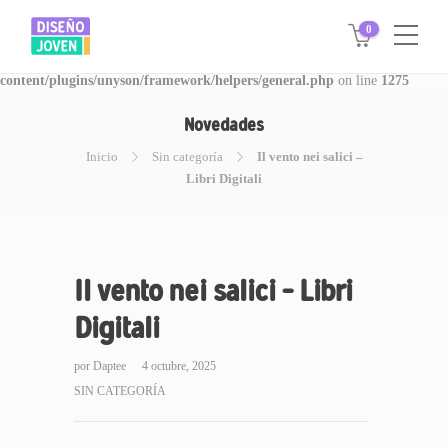
0
Warning
: Invalid argument supplied for foreach() in
/www/disegnojoven.com.ar/htdocs/wp-
content/plugins/unyson/framework/helpers/general.php
on line
1275
Novedades
Inicio
Sin categoría
Il vento nei salici –
Libri Digitali
Il vento nei salici – Libri
Digitali
por
Daptee
4 octubre, 2025
SIN CATEGORÍA