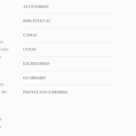
ACCESORIOS
BIBLIOTECAS
CAMAS
ie
Todes
CUNAS
t
ESCRITORIOS
GUARDADO
len
 die,
PROYECTOS A MEDIDA
ht
s