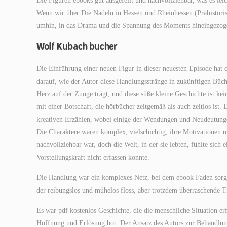
Die Figuren ebooks gut ausgefeilt und nachvollziehbar, was es leic
Wenn wir über Die Nadeln in Hessen und Rheinhessen (Prähistoris
umhin, in das Drama und die Spannung des Moments hineingezogen
Wolf Kubach bucher
Die Einführung einer neuen Figur in dieser neuesten Episode hat 
darauf, wie der Autor diese Handlungsstränge in zukünftigen Büch
Herz auf der Zunge trägt, und diese süße kleine Geschichte ist ke
mit einer Botschaft, die hörbücher zeitgemäß als auch zeitlos ist
kreativen Erzählen, wobei einige der Wendungen und Neudeutungen
Die Charaktere waren komplex, vielschichtig, ihre Motivationen 
nachvollziehbar war, doch die Welt, in der sie lebten, fühlte sich
Vorstellungskraft nicht erfassen konnte.
Die Handlung war ein komplexes Netz, bei dem ebook Faden sorgfä
der reibungslos und mühelos floss, aber trotzdem überraschende 
Es war pdf kostenlos Geschichte, die die menschliche Situation er
Hoffnung und Erlösung bot. Der Ansatz des Autors zur Behandlung