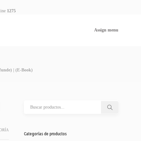
line
1275
Assign menu
funde) | (E-Book)
|
ORÍA
Categorías de productos