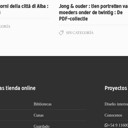
orni della città di Alba :
Jong & ouder : tien portretten va
B
moeders onder de twintig : De
PDF-collectie
GORÍA
SIN CATEGORÍA
as tienda online
Proyectos
Bibliotecas
Diseño interio
Cunas
Conocenos
+54 9 1160
Guardado