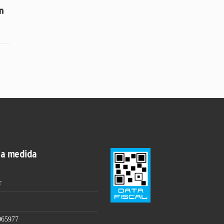
n
 a medida
r
065977