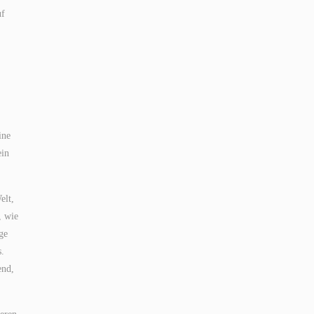
uf
ine
ein
elt,
, wie
ge
s.
end,