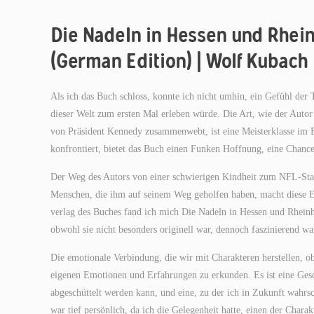
Die Nadeln in Hessen und Rhein
(German Edition) | Wolf Kubach
Als ich das Buch schloss, konnte ich nicht umhin, ein Gefühl der 
dieser Welt zum ersten Mal erleben würde. Die Art, wie der Auto
von Präsident Kennedy zusammenwebt, ist eine Meisterklasse im Er
konfrontiert, bietet das Buch einen Funken Hoffnung, eine Chance,
Der Weg des Autors von einer schwierigen Kindheit zum NFL-Star
Menschen, die ihm auf seinem Weg geholfen haben, macht diese Er
verlag des Buches fand ich mich Die Nadeln in Hessen und Rheinh
obwohl sie nicht besonders originell war, dennoch faszinierend wa
Die emotionale Verbindung, die wir mit Charakteren herstellen, ob i
eigenen Emotionen und Erfahrungen zu erkunden. Es ist eine Gesch
abgeschüttelt werden kann, und eine, zu der ich in Zukunft wahr
war tief persönlich, da ich die Gelegenheit hatte, einen der Char