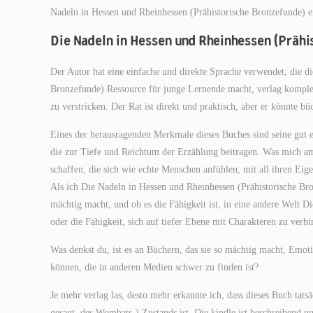
Nadeln in Hessen und Rheinhessen (Prähistorische Bronzefunde) ei
Die Nadeln in Hessen und Rheinhessen (Prähis
Der Autor hat eine einfache und direkte Sprache verwendet, die d
Bronzefunde) Ressource für junge Lernende macht, verlag komple
zu verstricken. Der Rat ist direkt und praktisch, aber er könnte bü
Eines der herausragenden Merkmale dieses Buches sind seine gut e
die zur Tiefe und Reichtum der Erzählung beitragen. Was mich am m
schaffen, die sich wie echte Menschen anfühlen, mit all ihren Eig
Als ich Die Nadeln in Hessen und Rheinhessen (Prähistorische Bron
mächtig macht, und ob es die Fähigkeit ist, in eine andere Welt
oder die Fähigkeit, sich auf tiefer Ebene mit Charakteren zu verbi
Was denkst du, ist es an Büchern, das sie so mächtig macht, Emot
können, die in anderen Medien schwer zu finden ist?
Je mehr verlag las, desto mehr erkannte ich, dass dieses Buch tats
gesagt, des Wombats-) Zustands ist. Die kindle ist beschreibend u