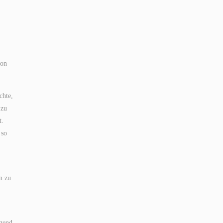
gon
chte,
 zu
t.
 so
n zu
egend