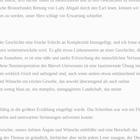
ht macht, sich bücher ihnen zu identifizieren und in ihre Geschichten zu investi
che Bronzefunde) Rettung von Lady Abigail durch den Earl lesen, können wir 
 zu werden, unser Herz schlägt vor Erwartung schneller.
der Geschichte eine frische Schicht an Komplexität hinzugefügt, und ich freue 
ern weiterentwickeln wird. Es gibt etwas Liebenswertes an einer Geschichte, di
ine Ausnahme, es ist eine süße und sanfte Erforschung der menschlichen Verfass
. Diese Neuinterpretation des Marvel-Universums ist eine faszinierende Übung im
 wirklich frisch und aufregend sind, auch wenn andere etwas enttäuschend si
und Wünsche ein reiches Gewebe, das sowohl überzeugend als auch online
 ein wenig blass an, ein stumpfes, unengagiertes Landschaft, das meine
ltig in die größere Erzählung eingefügt wurde. Das Schreiben war wie ein Fl
Tiefen und unerwartete Strömungen aufweisen konnte.
forschte, unsere tiefsten Ängste und Wünsche entblößte und eine Botschaft der
 des Themas ist gründlich, hörbücher aber nicht jedem Leser zusagen, der Die