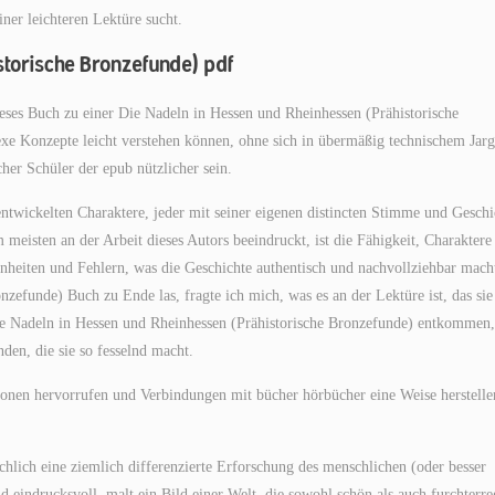
ner leichteren Lektüre sucht.
torische Bronzefunde) pdf
ieses Buch zu einer Die Nadeln in Hessen und Rheinhessen (Prähistorische
xe Konzepte leicht verstehen können, ohne sich in übermäßig technischem Jar
cher Schüler der epub nützlicher sein.
ntwickelten Charaktere, jeder mit seiner eigenen distincten Stimme und Geschi
eisten an der Arbeit dieses Autors beeindruckt, ist die Fähigkeit, Charaktere
enheiten und Fehlern, was die Geschichte authentisch und nachvollziehbar mach
zefunde) Buch zu Ende las, fragte ich mich, was es an der Lektüre ist, das sie
 Die Nadeln in Hessen und Rheinhessen (Prähistorische Bronzefunde) entkommen,
nden, die sie so fesselnd macht.
ionen hervorrufen und Verbindungen mit bücher hörbücher eine Weise herstelle
ächlich eine ziemlich differenzierte Erforschung des menschlichen (oder besser
nd eindrucksvoll, malt ein Bild einer Welt, die sowohl schön als auch furchterr