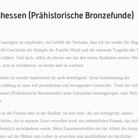
hessen (Prähistorische Bronzefunde)
Traurigkeit zu empfinden, ein Gefühl des Verlustes, dass ich nie wieder die Mag
r die Geschichte der Kämpfe der Familie Wood und die nationale Tragödie des 
zählen. Und doch, selbst als ebooks uns mit den harten Realitäten unserer Wel
 sich zu reflektieren, zu lernen und zu wachsen.
dom ist sowohl inspirierend als auch demütigend. Seine Anerkennung der
zählung zu einer tief persönlichen und bewegenden Geschichte. Trotz der vie
essen (Prähistorische Bronzefunde) seine Schwächen hineingezogen, eine Welt,
r.
n der Fiktion oder in der Realität, ist eine tiefe, die uns ermöglicht, unsere
ichte, die in meinem Geist verweilen wird, ein unheimliches Präsent, das nic
scheinlich zurückkehren werde. Mein Zusammentreffen mit der Arbeit des Autor
aktere auf der Bühne zum Leben zu erwecken und anschließend ein herzliches