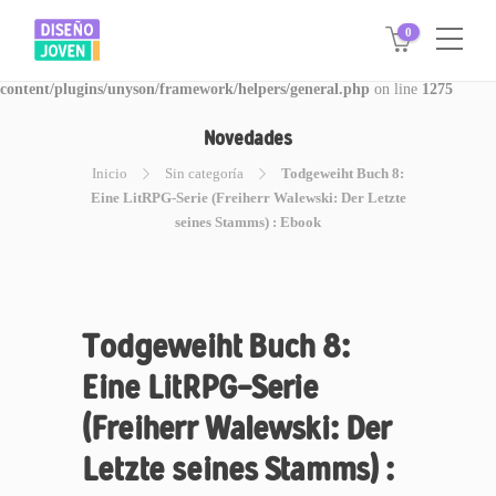
0
Warning
: Invalid argument supplied for foreach() in
/www/disegnojoven.com.ar/htdocs/wp-
content/plugins/unyson/framework/helpers/general.php
on line
1275
Novedades
Inicio
Sin categoría
Todgeweiht Buch 8:
Eine LitRPG-Serie (Freiherr Walewski: Der Letzte
seines Stamms) : Ebook
Todgeweiht Buch 8:
Eine LitRPG-Serie
(Freiherr Walewski: Der
Letzte seines Stamms) :