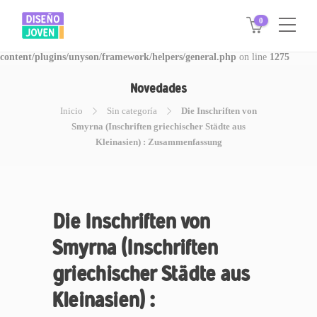
0
Warning
: Invalid argument supplied for foreach() in
/www/disegnojoven.com.ar/htdocs/wp-
content/plugins/unyson/framework/helpers/general.php
on line
1275
Novedades
Inicio
Sin categoría
Die Inschriften von
Smyrna (Inschriften griechischer Städte aus
Kleinasien) : Zusammenfassung
Die Inschriften von
Smyrna (Inschriften
griechischer Städte aus
Kleinasien) :