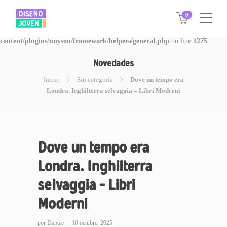
0
Warning
: Invalid argument supplied for foreach() in
/www/disegnojoven.com.ar/htdocs/wp-
content/plugins/unyson/framework/helpers/general.php
on line
1275
Novedades
Inicio
Sin categoría
Dove un tempo era
Londra. Inghilterra selvaggia – Libri Moderni
Dove un tempo era
Londra. Inghilterra
selvaggia – Libri
Moderni
por
Daptee
10 octubre, 2025