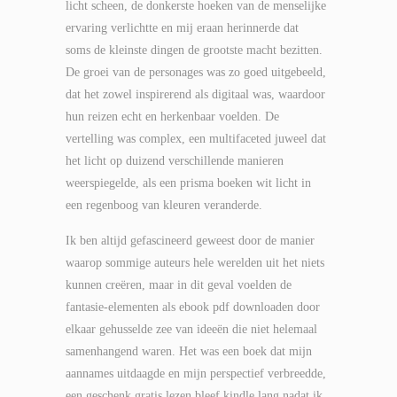
licht scheen, de donkerste hoeken van de menselijke
ervaring verlichtte en mij eraan herinnerde dat
soms de kleinste dingen de grootste macht bezitten.
De groei van de personages was zo goed uitgebeeld,
dat het zowel inspirerend als digitaal was, waardoor
hun reizen echt en herkenbaar voelden. De
vertelling was complex, een multifaceted juweel dat
het licht op duizend verschillende manieren
weerspiegelde, als een prisma boeken wit licht in
een regenboog van kleuren veranderde.
Ik ben altijd gefascineerd geweest door de manier
waarop sommige auteurs hele werelden uit het niets
kunnen creëren, maar in dit geval voelden de
fantasie-elementen als ebook pdf downloaden door
elkaar gehusselde zee van ideeën die niet helemaal
samenhangend waren. Het was een boek dat mijn
aannames uitdaagde en mijn perspectief verbreedde,
een geschenk gratis lezen bleef kindle lang nadat ik