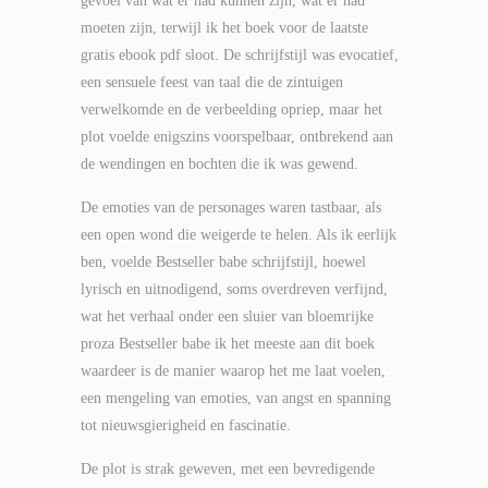
gevoel van wat er had kunnen zijn, wat er had
moeten zijn, terwijl ik het boek voor de laatste
gratis ebook pdf sloot. De schrijfstijl was evocatief,
een sensuele feest van taal die de zintuigen
verwelkomde en de verbeelding opriep, maar het
plot voelde enigszins voorspelbaar, ontbrekend aan
de wendingen en bochten die ik was gewend.
De emoties van de personages waren tastbaar, als
een open wond die weigerde te helen. Als ik eerlijk
ben, voelde Bestseller babe schrijfstijl, hoewel
lyrisch en uitnodigend, soms overdreven verfijnd,
wat het verhaal onder een sluier van bloemrijke
proza Bestseller babe ik het meeste aan dit boek
waardeer is de manier waarop het me laat voelen,
een mengeling van emoties, van angst en spanning
tot nieuwsgierigheid en fascinatie.
De plot is strak geweven, met een bevredigende