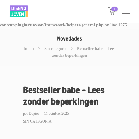
0
Warning
: Invalid argument supplied for foreach() in
/www/disegnojoven.com.ar/htdocs/wp-
content/plugins/unyson/framework/helpers/general.php
on line
1275
Novedades
Inicio
Sin categoría
Bestseller babe – Lees
zonder beperkingen
Bestseller babe – Lees
zonder beperkingen
por
Daptee
11 octubre, 2025
SIN CATEGORÍA