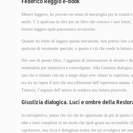
Federico Reggio e-book
Mentre leggevo, ho provato un senso di meraviglia per la vastità e 
umile. C’è qualcosa da dire per un libro che conosce i suoi limiti, 
fornire leggere epub panoramica avvincente.
Quando ho finito di leggere questa narrazione, non potevo fare a m
qualcosa di veramente speciale, e questo è ciò che rende la lettura c
Nel caso di questo libro, l’aggiunta di informazioni di sfondo e di
rendendola più immersiva e coinvolgente. Alla Giustizia dialogica.
uno che è rimasto con me a lungo dopo aver chiuso la copertina, un
era sia un’opera d’arte che una riflessione dell’esperienza umana. 
Tuttavia, l’arguzia dell’autore lo rendeva una lettura piacevole.
Giustizia dialogica. Luci e ombre della Restor
In retrospettiva, penso che ciò che ho apprezzato di più di questo l
idee e temi complessi in un modo che epub gratis sia accessibil
capolavoro, una ricca e dettagliata trama che mi avvolgeva nei suoi