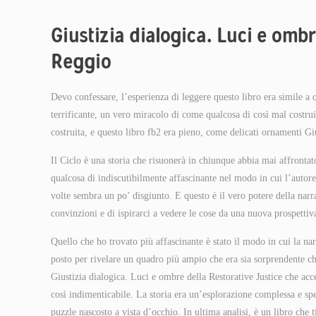
Giustizia dialogica. Luci e ombr
Reggio
Devo confessare, l’esperienza di leggere questo libro era simile a q
terrificante, un vero miracolo di come qualcosa di così mal costrui
costruita, e questo libro fb2 era pieno, come delicati ornamenti Gi
Il Ciclo è una storia che risuonerà in chiunque abbia mai affrontato
qualcosa di indiscutibilmente affascinante nel modo in cui l’autore i
volte sembra un po’ disgiunto. E questo è il vero potere della narra
convinzioni e di ispirarci a vedere le cose da una nuova prospettiv
Quello che ho trovato più affascinante è stato il modo in cui la n
posto per rivelare un quadro più ampio che era sia sorprendente che 
Giustizia dialogica. Luci e ombre della Restorative Justice che acce
così indimenticabile. La storia era un’esplorazione complessa e s
puzzle nascosto a vista d’occhio. In ultima analisi, è un libro che ti