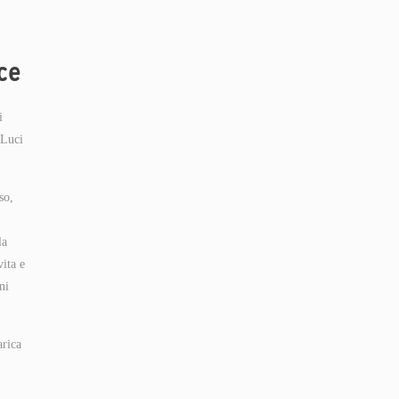
ice
i
 Luci
so,
la
vita e
ni
arica