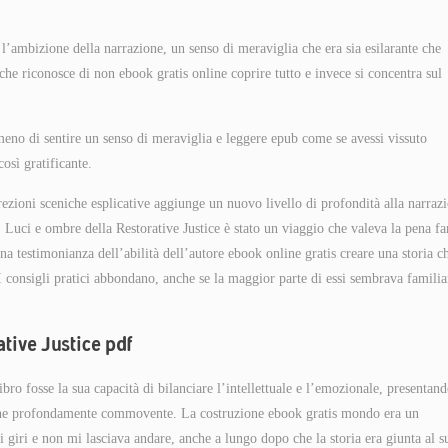
l’ambizione della narrazione, un senso di meraviglia che era sia esilarante che
che riconosce di non ebook gratis online coprire tutto e invece si concentra sul
eno di sentire un senso di meraviglia e leggere epub come se avessi vissuto
osì gratificante.
rezioni sceniche esplicative aggiunge un nuovo livello di profondità alla narraz
 Luci e ombre della Restorative Justice è stato un viaggio che valeva la pena fa
a testimonianza dell’abilità dell’autore ebook online gratis creare una storia c
I consigli pratici abbondano, anche se la maggior parte di essi sembrava familia
ative Justice pdf
ibro fosse la sua capacità di bilanciare l’intellettuale e l’emozionale, presentan
e che profondamente commovente. La costruzione ebook gratis mondo era un
 giri e non mi lasciava andare, anche a lungo dopo che la storia era giunta al s