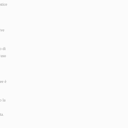
stice
ive
o di
’uso
ee è
o la
ta.