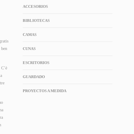
ACCESORIOS
BIBLIOTECAS
CAMAS
gratis
e ben
CUNAS
ESCRITORIOS
. C’è
 a
GUARDADO
tre
PROYECTOS A MEDIDA
uo
una
ra
n