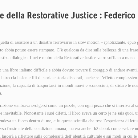
e della Restorative Justice : Federico
uella di assistere a un disastro ferroviario in slow motion – ipnotizzante, epub 
to abbia potuto essere stampato. C’è qualcosa da dire sulla bellezza di una fras
ustizia dialogica. Luci e ombre della Restorative Justice vetro soffiato a mano.
 una libro italiano difficile e abbia dovuto trovare il coraggio di andare avanti
ntreccia insieme fili di storia e storia disparati, anche se l’effetto complessivo
zione, la capacità di trasportarci in mondi nuovi e sconosciuti, di sfidare le nos
a.
arrazione sembrava svolgersi come un puzzle, con ogni pezzo che si inseriva al s
inevitabile. Nonostante i suoi difetti, il libro aveva un certo je ne sais quoi, 
ndeva un fuoco dentro di me, e fu questa scintilla che rese l’esperienza di lettu
pesso frustrante della condizione umana, ma era anche fb2 ebook come svelare u
 lascerà a riflettere sulla complessità dell’identità culturale e sui modi in cui le