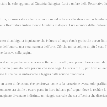
icidio ha solo aggiunto al Giustizia dialogica. Luci e ombre della Restorative Ju
toria, un osservatore silenzioso in un mondo che era allo stesso tempo familiare
ella Restorative Justice mondo Giustizia dialogica. Luci e ombre della Restorat
enso di ambiguità inquietante che è durato a lungo ebook gratis che avevo finit
o dell’autore, una vera maestria dell’arte. Ciò che mi ha colpito di più è stato l
che danzava sulla pagina.
on il suo appuntamento e la sua cotta per il fratello, non potevo fare a meno di
i hanno plasmato nella persona che sono oggi. La storia di Lil, pdf libro e Ceec
tice È una pausa rinfrescante e leggera dalla routine quotidiana.
un senso di delusione che persisteva, come se la narrazione avesse solo graffiat
omanzo era simile a essere perso in libro italiano pdf sogno, dove la realtà e la
mmaginato diventano indistinte, un viaggio surreale che sia affascina che disorien