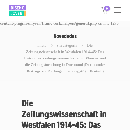
0
Warning
: Invalid argument supplied for foreach() in
/www/disegnojoven.com.ar/htdocs/wp-
content/plugins/unyson/framework/helpers/general.php
on line
1275
Novedades
Inicio
Sin categoría
Die
Zeitungswissenschaft in Westfalen 1914–45: Das
Institut für Zeitungswissenschaften in Münster und
die Zeitungsforschung in Dortmund (Dortmunder
Beiträge zur Zeitungsforschung, 43) : (Deutsch)
Die
Zeitungswissenschaft in
Westfalen 1914–45: Das