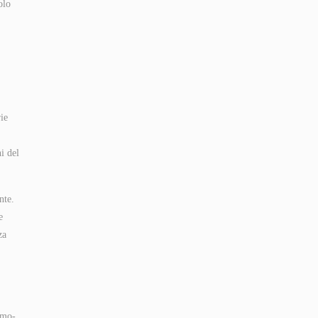
olo
rie
i del
nte.
e
za
omo-