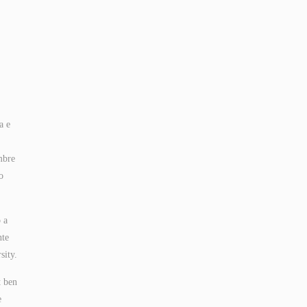
a e
mbre
o
 a
nte
sity.
t ben
e