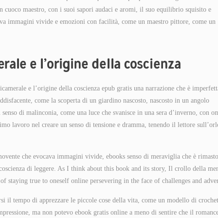
n cuoco maestro, con i suoi sapori audaci e aromi, il suo equilibrio squisito e
ocava immagini vivide e emozioni con facilità, come un maestro pittore, come un
rale e l’origine della coscienza
icamerale e l’origine della coscienza epub gratis una narrazione che è imperfett
oddisfacente, come la scoperta di un giardino nascosto, nascosto in un angolo
 un senso di malinconia, come una luce che svanisce in una sera d’inverno, con o
imo lavoro nel creare un senso di tensione e dramma, tenendo il lettore sull’orl
mmovente che evocava immagini vivide, ebooks senso di meraviglia che è rimasto
oscienza di leggere. As I think about this book and its story, Il crollo della me
f staying true to oneself online persevering in the face of challenges and adver
rsi il tempo di apprezzare le piccole cose della vita, come un modello di croche
impressione, ma non potevo ebook gratis online a meno di sentire che il romanc