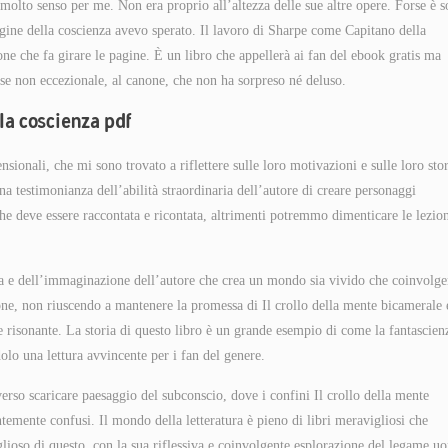
molto senso per me. Non era proprio all’altezza delle sue altre opere. Forse è s
igine della coscienza avevo sperato. Il lavoro di Sharpe come Capitano della
e che fa girare le pagine. È un libro che appellerà ai fan del ebook gratis ma
 se non eccezionale, al canone, che non ha sorpreso né deluso.
lla coscienza pdf
nsionali, che mi sono trovato a riflettere sulle loro motivazioni e sulle loro sto
na testimonianza dell’abilità straordinaria dell’autore di creare personaggi
che deve essere raccontata e ricontata, altrimenti potremmo dimenticare le lezion
ngua e dell’immaginazione dell’autore che crea un mondo sia vivido che coinvolge
one, non riuscendo a mantenere la promessa di Il crollo della mente bicamerale 
 risonante. La storia di questo libro è un grande esempio di come la fantascien
olo una lettura avvincente per i fan del genere.
erso scaricare paesaggio del subconscio, dove i confini Il crollo della mente
ntemente confusi. Il mondo della letteratura è pieno di libri meravigliosi che
lioso di questo, con la sua riflessiva e coinvolgente esplorazione del legame u