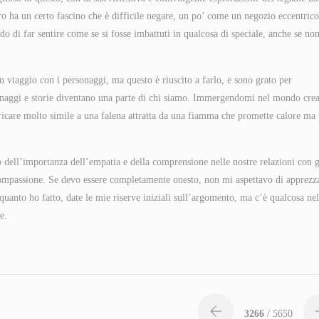
bro ha un certo fascino che è difficile negare, un po’ come un negozio eccentrico
 di far sentire come se si fosse imbattuti in qualcosa di speciale, anche se non
n viaggio con i personaggi, ma questo è riuscito a farlo, e sono grato per
rsonaggi e storie diventano una parte di chi siamo. Immergendomi nel mondo cre
aricare molto simile a una falena attratta da una fiamma che promette calore ma 
o dell’importanza dell’empatia e della comprensione nelle nostre relazioni con g
 e compassione. Se devo essere completamente onesto, non mi aspettavo di apprezza
quanto ho fatto, date le mie riserve iniziali sull’argomento, ma c’è qualcosa nel
e.
3266
/ 5650