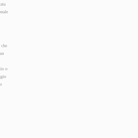
tata
onale
 che
 un
lio o
ggio
lo