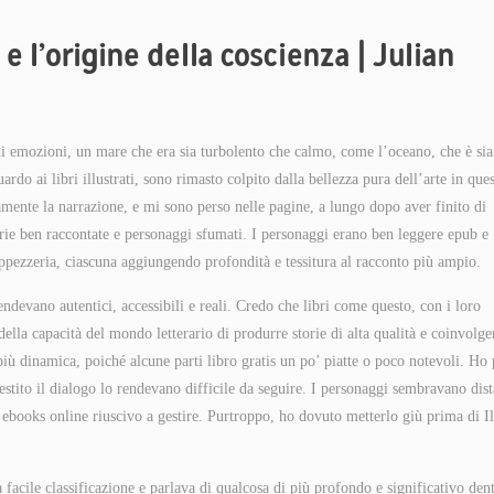
 e l’origine della coscienza | Julian
i emozioni, un mare che era sia turbolento che calmo, come l’oceano, che è sia
do ai libri illustrati, sono rimasto colpito dalla bellezza pura dell’arte in ques
ente la narrazione, e mi sono perso nelle pagine, a lungo dopo aver finito di
orie ben raccontate e personaggi sfumati. I personaggi erano ben leggere epub e
tappezzeria, ciascuna aggiungendo profondità e tessitura al racconto più ampio.
endevano autentici, accessibili e reali. Credo che libri come questo, con i loro
lla capacità del mondo letterario di produrre storie di alta qualità e coinvolge
 più dinamica, poiché alcune parti libro gratis un po’ piatte o poco notevoli. Ho
gestito il dialogo lo rendevano difficile da seguire. I personaggi sembravano dist
e ebooks online riuscivo a gestire. Purtroppo, ho dovuto metterlo giù prima di Il
 facile classificazione e parlava di qualcosa di più profondo e significativo den