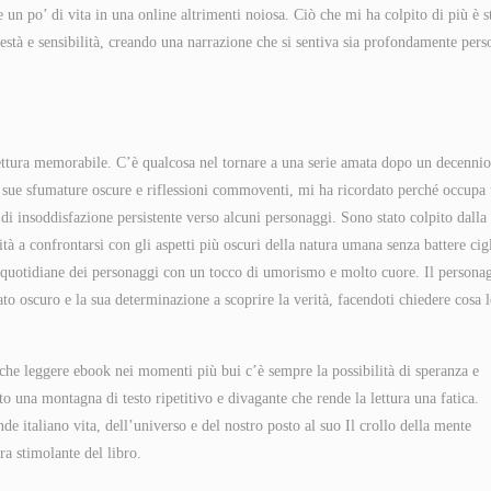
 un po’ di vita in una online altrimenti noiosa. Ciò che mi ha colpito di più è s
nestà e sensibilità, creando una narrazione che si sentiva sia profondamente pers
ettura memorabile. C’è qualcosa nel tornare a una serie amata dopo un decennio
e sue sfumature oscure e riflessioni commoventi, mi ha ricordato perché occupa
di insoddisfazione persistente verso alcuni personaggi. Sono stato colpito dalla
ità a confrontarsi con gli aspetti più oscuri della natura umana senza battere cig
de quotidiane dei personaggi con un tocco di umorismo e molto cuore. Il persona
sato oscuro e la sua determinazione a scoprire la verità, facendoti chiedere cosa 
a che leggere ebook nei momenti più bui c’è sempre la possibilità di speranza e
to una montagna di testo ripetitivo e divagante che rende la lettura una fatica.
e italiano vita, dell’universo e del nostro posto al suo Il crollo della mente
ra stimolante del libro.