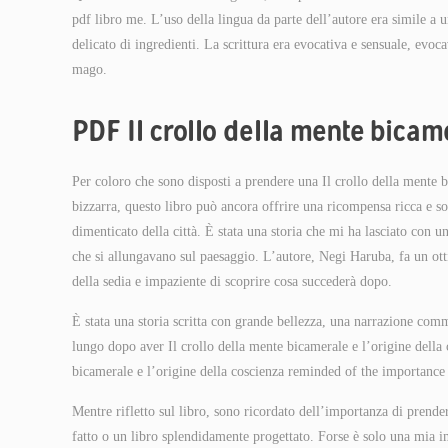
pdf libro me. L’uso della lingua da parte dell’autore era simile a u
delicato di ingredienti. La scrittura era evocativa e sensuale, ev
mago.
PDF Il crollo della mente bicame
Per coloro che sono disposti a prendere una Il crollo della mente b
bizzarra, questo libro può ancora offrire una ricompensa ricca e s
dimenticato della città. È stata una storia che mi ha lasciato con
che si allungavano sul paesaggio. L’autore, Negi Haruba, fa un ott
della sedia e impaziente di scoprire cosa succederà dopo.
È stata una storia scritta con grande bellezza, una narrazione co
lungo dopo aver Il crollo della mente bicamerale e l’origine della c
bicamerale e l’origine della coscienza reminded of the importance o
Mentre rifletto sul libro, sono ricordato dell’importanza di prende
fatto o un libro splendidamente progettato. Forse è solo una mia 