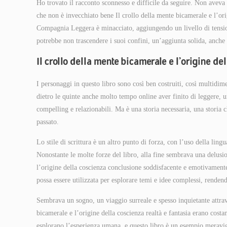
Ho trovato il racconto sconnesso e difficile da seguire. Non aveva 
che non è invecchiato bene Il crollo della mente bicamerale e l’or
Compagnia Leggera è minacciato, aggiungendo un livello di tension
potrebbe non trascendere i suoi confini, un’aggiunta solida, anche
Il crollo della mente bicamerale e l’origine de
I personaggi in questo libro sono così ben costruiti, così multidime
dietro le quinte anche molto tempo online aver finito di leggere, u
compelling e relazionabili. Ma è una storia necessaria, una storia 
passato.
Lo stile di scrittura è un altro punto di forza, con l’uso della li
Nonostante le molte forze del libro, alla fine sembrava una delusi
l’origine della coscienza conclusione soddisfacente e emotivamente
possa essere utilizzata per esplorare temi e idee complessi, rendend
Sembrava un sogno, un viaggio surreale e spesso inquietante attrav
bicamerale e l’origine della coscienza realtà e fantasia erano costa
esplorano l’esperienza umana, e questo libro è un esempio meravig