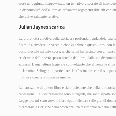
fosse un’aggiunta improvvisata, un tentativo disperato di infondere
la disponibilità dell’autore ad affrontare argomenti difficili con o
che universalmente relativa.
Julian Jaynes scarica
La profondità emotiva della storia era profonda, rendendola una l
è simile a rivedere un vecchio ebooks online e questo libro, con l
posto speciale nel mio cuore, anche se mi ha lasciato con un senso 
crudezza e dall’onestà spesso brutale del libro, dalla sua disponibil
scusarsi. È una lettura leggera e coinvolgente che affronta le sfi
di Jeremiah Salinger, in particolare, è affascinante, con il suo pas
motiva e cosa farà successivamente.
La narrazione di questo libro è sia inquietante che bella, e ricord
redenzione. Le idee presentate sono intriganti, ma sono sepolte sot
Leggendo, mi sono trovato libro epub riflettere sulle grandi domand
bicamerale e l’origine della coscienza una testimonianza della natu