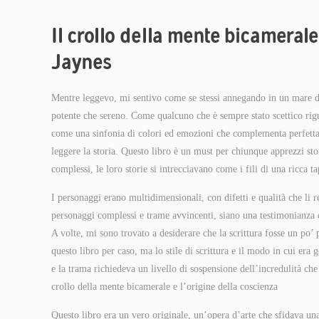
Il crollo della mente bicamerale
Jaynes
Mentre leggevo, mi sentivo come se stessi annegando in un mare d
potente che sereno. Come qualcuno che è sempre stato scettico riguar
come una sinfonia di colori ed emozioni che complementa perfettam
leggere la storia. Questo libro è un must per chiunque apprezzi st
complessi, le loro storie si intrecciavano come i fili di una ricca 
I personaggi erano multidimensionali, con difetti e qualità che li r
personaggi complessi e trame avvincenti, siano una testimonianza de
A volte, mi sono trovato a desiderare che la scrittura fosse un po’
questo libro per caso, ma lo stile di scrittura e il modo in cui era 
e la trama richiedeva un livello di sospensione dell’incredulità ch
crollo della mente bicamerale e l’origine della coscienza
Questo libro era un vero originale, un’opera d’arte che sfidava una