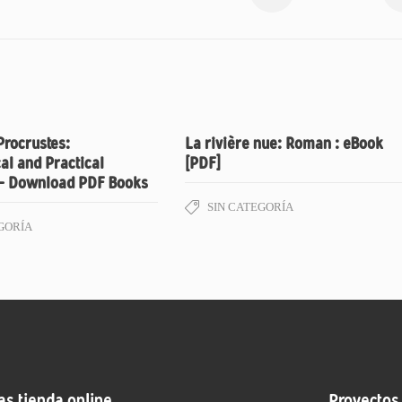
Procrustes:
La rivière nue: Roman : eBook
al and Practical
[PDF]
– Download PDF Books
SIN CATEGORÍA
GORÍA
as tienda online
Proyectos