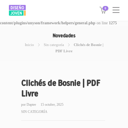
0
Warning
: Invalid argument supplied for foreach() in
/www/disegnojoven.com.ar/htdocs/wp-
content/plugins/unyson/framework/helpers/general.php
on line
1275
Novedades
Inicio
Sin categoría
Clichés de Bosnie |
PDF Livre
Clichés de Bosnie | PDF
Livre
por
Daptee
15 octubre, 2025
SIN CATEGORÍA