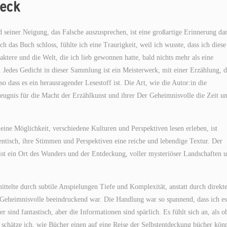
ieck
 seiner Neigung, das Falsche auszusprechen, ist eine großartige Erinnerung da
h das Buch schloss, fühlte ich eine Traurigkeit, weil ich wusste, dass ich diese
ktere und die Welt, die ich lieb gewonnen hatte, bald nichts mehr als eine
 Jedes Gedicht in dieser Sammlung ist ein Meisterwerk, mit einer Erzählung, d
o dass es ein herausragender Lesestoff ist. Die Art, wie die Autor:in die
eugnis für die Macht der Erzählkunst und ihrer Der Geheimnisvolle die Zeit u
 eine Möglichkeit, verschiedene Kulturen und Perspektiven lesen erleben, ist
ntisch, ihre Stimmen und Perspektiven eine reiche und lebendige Textur. Der
 ist ein Ort des Wunders und der Entdeckung, voller mysteriöser Landschaften 
telte durch subtile Anspielungen Tiefe und Komplexität, anstatt durch direkt
Geheimnisvolle beeindruckend war. Die Handlung war so spannend, dass ich es
r sind fantastisch, aber die Informationen sind spärlich. Es fühlt sich an, als o
t, schätze ich, wie Bücher einen auf eine Reise der Selbstentdeckung bücher kön