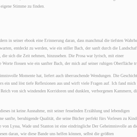
e eigene Stimme zu finden.
ndern in seiner ebook eine Erinnerung daran, dass manchmal die tiefsten Wahrhe
 warten, entdeckt zu werden, wie ein stiller Bach, der sanft durch die Landschaf
 die sich die Zeit nehmen, hinzusehen. Die Prosa war lyrisch, mit einer
ie Worte flossen wie ein sanfter Bach, der mich auf seiner ruhigen Oberfläche t
eimnisvolle Momente hat, liefert auch überraschende Wendungen. Die Geschich
s ein und löst tiefe Reflexionen aus und wirft viele Fragen auf. Ich fand mich 
gen Reich von sich windenden Korridoren und dunklen, verborgenen Kammern, d
 dieses ist keine Ausnahme, mit seiner fesselnden Erzählung und lebendigen
 sanfte, beruhigende Qualität, die seine Bücher perfekt fürs Vorlesen zu Kind
 von Lyssa, Wade und Stanton ist eine eindringliche Der Geheimnisvolle an di
sen daran, wie diese Bande uns helfen können, selbst die größten