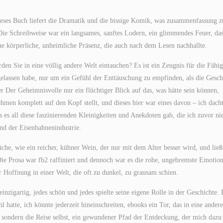
dieses Buch liefert die Dramatik und die bissige Komik, was zusammenfassung z
e Schreibweise war ein langsames, sanftes Lodern, ein glimmendes Feuer, da
eine körperliche, unheimliche Präsenz, die auch nach dem Lesen nachhallte.
den Sie in eine völlig andere Welt eintauchen? Es ist ein Zeugnis für die Fähig
ngelassen habe, nur um ein Gefühl der Enttäuschung zu empfinden, als die Gesch
er Der Geheimnisvolle nur ein flüchtiger Blick auf das, was hätte sein können,
hmen komplett auf den Kopf stellt, und dieses hier war eines davon – ich dacht
ss es all diese faszinierenden Kleinigkeiten und Anekdoten gab, die ich zuvor ni
nd der Eisenbahnenindustrie.
che, wie ein reicher, kühner Wein, der nur mit dem Alter besser wird, und lie
ie Prosa war fb2 raffiniert und dennoch war es die rohe, ungebremste Emotion
 Hoffnung in einer Welt, die oft zu dunkel, zu grausam schien.
inzigartig, jedes schön und jedes spielte seine eigene Rolle in der Geschichte. 
l hatte, ich könnte jederzeit hineinschreiten, ebooks ein Tor, das in eine andere
 sondern die Reise selbst, ein gewundener Pfad der Entdeckung, der mich dazu