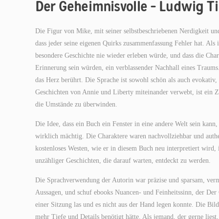
Der Geheimnisvolle – Ludwig T
Die Figur von Mike, mit seiner selbstbeschriebenen Nerdigkeit und
dass jeder seine eigenen Quirks zusammenfassung Fehler hat. Als ic
besondere Geschichte nie wieder erleben würde, und dass die Chara
Erinnerung sein würden, ein verblassender Nachhall eines Traums.
das Herz berührt. Die Sprache ist sowohl schön als auch evokativ, s
Geschichten von Annie und Liberty miteinander verwebt, ist ein Z
die Umstände zu überwinden.
Die Idee, dass ein Buch ein Fenster in eine andere Welt sein kann,
wirklich mächtig. Die Charaktere waren nachvollziehbar und authe
kostenloses Westen, wie er in diesem Buch neu interpretiert wird,
unzähliger Geschichten, die darauf warten, entdeckt zu werden.
Die Sprachverwendung der Autorin war präzise und sparsam, vermit
Aussagen, und schuf ebooks Nuancen- und Feinheitssinn, der Der 
einer Sitzung las und es nicht aus der Hand legen konnte. Die Bilde
mehr Tiefe und Details benötigt hätte. Als jemand, der gerne lies