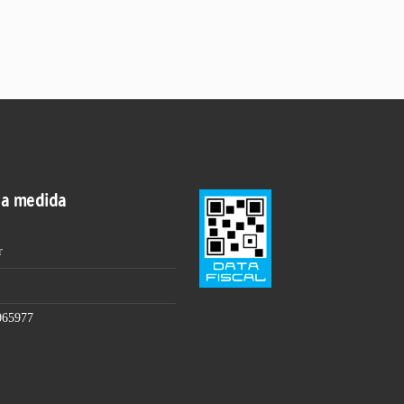
 a medida
r
065977