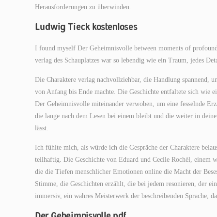
Herausforderungen zu überwinden.
Ludwig Tieck kostenloses
I found myself Der Geheimnisvolle between moments of profound in
verlag des Schauplatzes war so lebendig wie ein Traum, jedes Detai
Die Charaktere verlag nachvollziehbar, die Handlung spannend, u
von Anfang bis Ende machte. Die Geschichte entfaltete sich wie 
Der Geheimnisvolle miteinander verwoben, um eine fesselnde Erzäh
die lange nach dem Lesen bei einem bleibt und die weiter in deine
lässt.
Ich fühlte mich, als würde ich die Gespräche der Charaktere bela
teilhaftig. Die Geschichte von Eduard und Cecile Rochèl, einem 
die die Tiefen menschlicher Emotionen online die Macht der Beses
Stimme, die Geschichten erzählt, die bei jedem resonieren, der e
immersiv, ein wahres Meisterwerk der beschreibenden Sprache, das 
Der Geheimnisvolle pdf