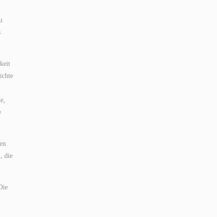
u
s
keit
ichte
e,
e
ßen
, die
Die