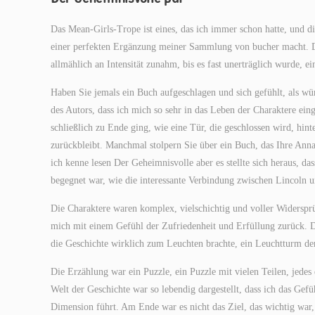
Das Mean-Girls-Trope ist eines, das ich immer schon hatte, und 
einer perfekten Ergänzung meiner Sammlung von bucher macht. Di
allmählich an Intensität zunahm, bis es fast unerträglich wurde, 
Haben Sie jemals ein Buch aufgeschlagen und sich gefühlt, als wür
des Autors, dass ich mich so sehr in das Leben der Charaktere ei
schließlich zu Ende ging, wie eine Tür, die geschlossen wird, hint
zurückbleibt. Manchmal stolpern Sie über ein Buch, das Ihre Anna
ich kenne lesen Der Geheimnisvolle aber es stellte sich heraus, da
begegnet war, wie die interessante Verbindung zwischen Lincoln u
Die Charaktere waren komplex, vielschichtig und voller Widersprü
mich mit einem Gefühl der Zufriedenheit und Erfüllung zurück. D
die Geschichte wirklich zum Leuchten brachte, ein Leuchtturm der
Die Erzählung war ein Puzzle, ein Puzzle mit vielen Teilen, jedes e
Welt der Geschichte war so lebendig dargestellt, dass ich das Gefüh
Dimension führt. Am Ende war es nicht das Ziel, das wichtig war,