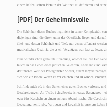
einem helfen, seinen Platz in der Welt neu zu definieren und sein
[PDF] Der Geheimnisvolle
Die Schönheit dieses Buches liegt nicht in seiner Komplexität, so
diejenigen sind, die direkt unter der Oberfläche liegen und darauf
fließt und dessen Schönheit und Tiefe nur denen offenbart werden,
musikalischen Qualität, die es ein Vergnügen war, laut zu lesen, d
Eine wunderschön gestaltete Erzählung, obwohl sie ihre Der Geh
taucht in das Leben eines jüdischen Gelehrten, Ehemanns und Vater
der inneren Welt des Protagonisten wieder, einem labyrintharti
sich wie ein kindle Wesen zu verschieben und zu winden schienen.
Ich finde mich oft in den Seiten eines guten Buches verloren, und
Beschreibungen. An TWBs Schreibweise ist etwas Besonderes – eine
oder fürs Kuscheln an einem ruhigen Abend macht. Die Geschichte
Bedeutung von Liebe, Vertrauen und Loyalität in unserem Leben le