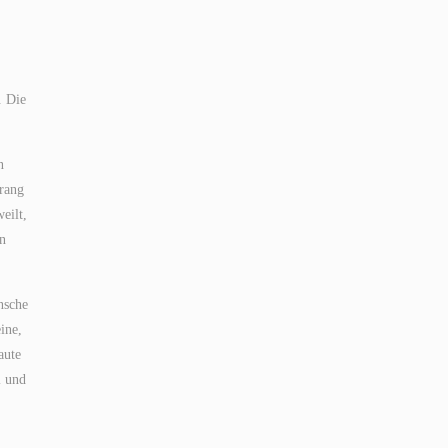
. Die
n
trang
eilt,
en
nsche
ine,
aute
l und