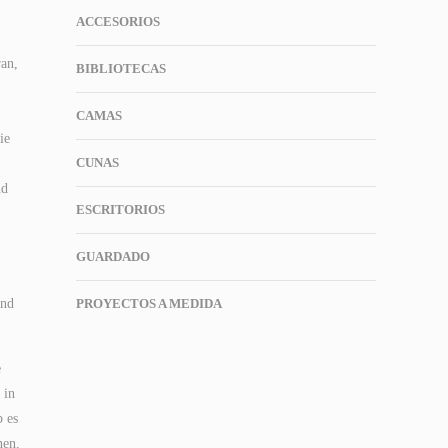
ACCESORIOS
ran,
BIBLIOTECAS
CAMAS
ie
CUNAS
nd
ESCRITORIOS
GUARDADO
und
PROYECTOS A MEDIDA
e
 in
b es
nen,