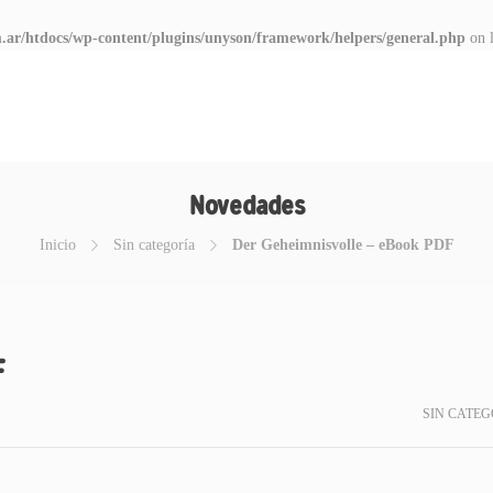
.ar/htdocs/wp-content/plugins/unyson/framework/helpers/general.php
on 
Novedades
Inicio
Sin categoría
Der Geheimnisvolle – eBook PDF
F
SIN CATEG