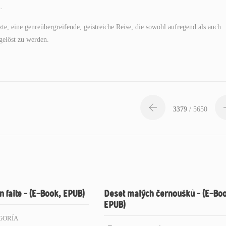
.
te, eine genreübergreifende, geistreiche Reise, die sowohl aufregend als auch
gelöst zu werden.
3379
/ 5650
n faite – (E-Book, EPUB)
Deset malých černoušků – (E-Bo
EPUB)
GORÍA