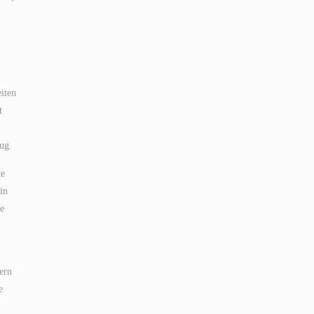
iten
t
rug.
te
in
ie
ern
e