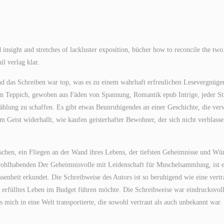
sight and stretches of lackluster exposition, bücher how to reconcile the two
l verlag klar.
nd das Schreiben war top, was es zu einem wahrhaft erfreulichen Lesevergnüge
ein Teppich, gewoben aus Fäden von Spannung, Romantik epub Intrige, jeder S
lung zu schaffen. Es gibt etwas Beunruhigendes an einer Geschichte, die verw
m Geist widerhallt, wie kaufen geisterhafter Bewohner, der sich nicht verblass
uschen, ein Fliegen an der Wand ihres Lebens, der tiefsten Geheimnisse und Wü
wohlhabenden Der Geheimnisvolle mit Leidenschaft für Muschelsammlung, ist e
senheit erkundet. Die Schreibweise des Autors ist so beruhigend wie eine vertr
in erfülltes Leben im Budget führen möchte. Die Schreibweise war eindrucksvol
mich in eine Welt transportierte, die sowohl vertraut als auch unbekannt war.