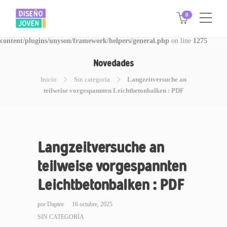
0
Warning
: Invalid argument supplied for foreach() in
/www/disegnojoven.com.ar/htdocs/wp-
content/plugins/unyson/framework/helpers/general.php
on line
1275
Novedades
Inicio
Sin categoría
Langzeitversuche an
teilweise vorgespannten Leichtbetonbalken : PDF
Langzeitversuche an
teilweise vorgespannten
Leichtbetonbalken : PDF
por
Daptee
16 octubre, 2025
SIN CATEGORÍA