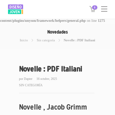
0
Warning
: Invalid argument supplied for foreach() in
/www/disegnojoven.com.ar/htdocs/wp-
content/plugins/unyson/framework/helpers/general.php
on line
1275
Novedades
Inicio
Sin categoría
Novelle : PDF Italiani
Novelle : PDF Italiani
por
Daptee
16 octubre, 2025
SIN CATEGORÍA
Novelle , Jacob Grimm