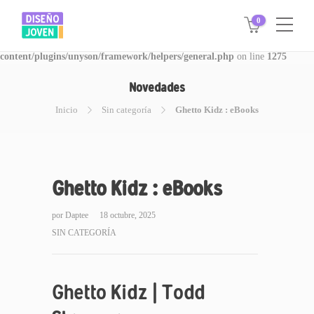
0
Warning
: Invalid argument supplied for foreach() in
/www/disegnojoven.com.ar/htdocs/wp-
content/plugins/unyson/framework/helpers/general.php
on line
1275
Novedades
Inicio
Sin categoría
Ghetto Kidz : eBooks
Ghetto Kidz : eBooks
por
Daptee
18 octubre, 2025
SIN CATEGORÍA
Ghetto Kidz | Todd