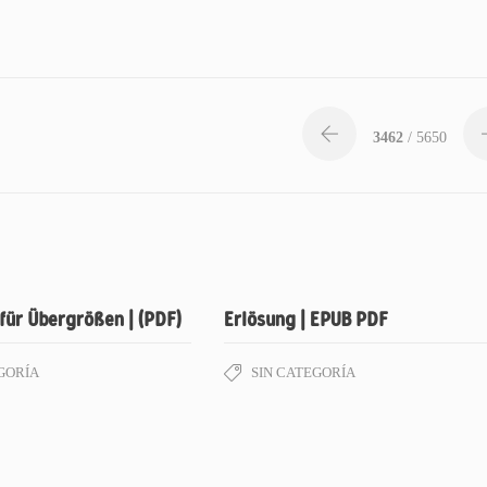
3462
/ 5650
für Übergrößen | (PDF)
Erlösung | EPUB PDF
GORÍA
SIN CATEGORÍA