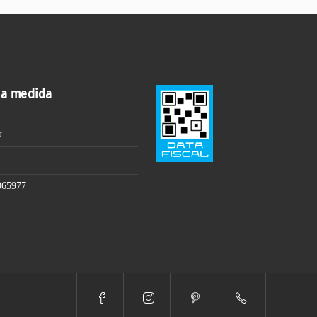
 a medida
r
065977