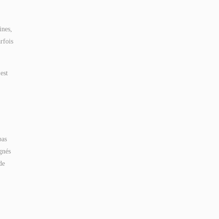
ines,
rfois
est
pas
gnés
de