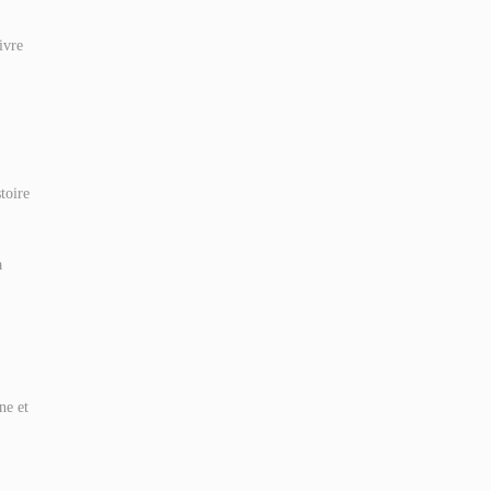
ivre
toire
a
ne et