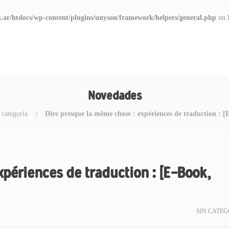
.ar/htdocs/wp-content/plugins/unyson/framework/helpers/general.php
on 
Novedades
 categoría
Dire presque la même chose : expériences de traduction : 
xpériences de traduction : [E-Book,
SIN CATEG