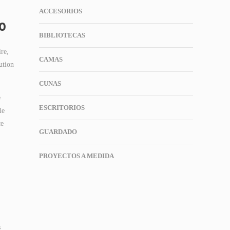
ACCESORIOS
o
BIBLIOTECAS
ire,
CAMAS
ution
CUNAS
e
ESCRITORIOS
le
ce
GUARDADO
PROYECTOS A MEDIDA
s