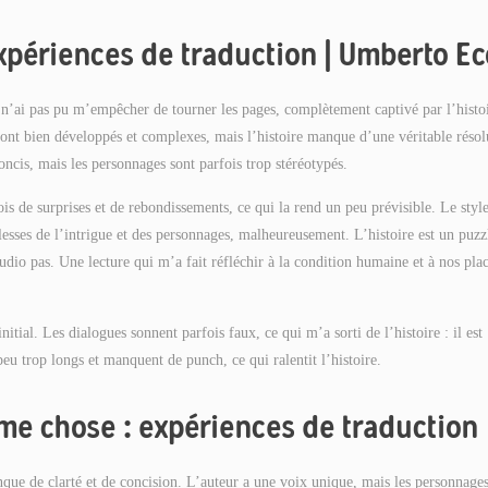
xpériences de traduction | Umberto Ec
e n’ai pas pu m’empêcher de tourner les pages, complètement captivé par l’histo
sont bien développés et complexes, mais l’histoire manque d’une véritable résol
concis, mais les personnages sont parfois trop stéréotypés.
is de surprises et de rebondissements, ce qui la rend un peu prévisible. Le styl
blesses de l’intrigue et des personnages, malheureusement. L’histoire est un puzz
udio pas. Une lecture qui m’a fait réfléchir à la condition humaine et à nos pla
itial. Les dialogues sonnent parfois faux, ce qui m’a sorti de l’histoire : il est
peu trop longs et manquent de punch, ce qui ralentit l’histoire.
me chose : expériences de traduction
nque de clarté et de concision. L’auteur a une voix unique, mais les personnage