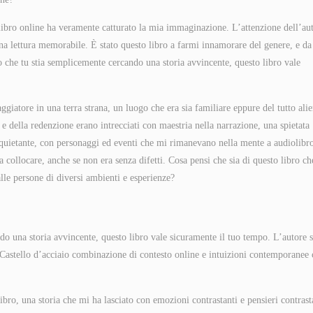
 libro online ha veramente catturato la mia immaginazione. L’attenzione dell’au
 una lettura memorabile. È stato questo libro a farmi innamorare del genere, e da
o che tu stia semplicemente cercando una storia avvincente, questo libro vale
giatore in una terra strana, un luogo che era sia familiare eppure del tutto ali
 della redenzione erano intrecciati con maestria nella narrazione, una spietata
nquietante, con personaggi ed eventi che mi rimanevano nella mente a audiolibr
 collocare, anche se non era senza difetti. Cosa pensi che sia di questo libro ch
alle persone di diversi ambienti e esperienze?
do una storia avvincente, questo libro vale sicuramente il tuo tempo. L’autore s
Castello d’acciaio combinazione di contesto online e intuizioni contemporanee 
ro, una storia che mi ha lasciato con emozioni contrastanti e pensieri contrast