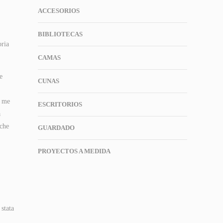
ACCESORIOS
BIBLIOTECAS
oria
CAMAS
e
CUNAS
n me
ESCRITORIOS
a
 che
GUARDADO
PROYECTOS A MEDIDA
 stata