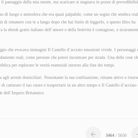
il paesaggio della mia mente, ma scaricare si stagnava in pozze di prevedibilità
so di luogo e atmosfera che era quasi palpabile, come un sogno che sembra real
tà di rimanere con te a lungo dopo che hai finito di leggerlo, e questo libro ha
a la ebook gratis italiano dell’amore e della festività è contagioso, e sicuramen
aggio che evocava immagini Il Castello d’acciaio emozioni vivide. I personaggi 
damente reali, come persone che potrei incontrare per strada. Una delle cose c
blica per esplorare le verità essenziali intorno alla fine dei tempi.
 agli arresti domiciliari. Nonostante la sua confinazione, rimane attivo e risors
di catturare il tuo cuore e trasportarti in un altro tempo e Il Castello d’acciaio
ide dell’Impero Britannico.
3464
/ 5650