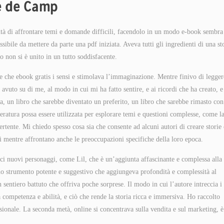
ue de Camp
ontà di affrontare temi e domande difficili, facendolo in un modo e-book sembra
sibile da mettere da parte una pdf iniziata. Aveva tutti gli ingredienti di una st
 non si è unito in un tutto soddisfacente.
le che ebook gratis i sensi e stimolava l’immaginazione. Mentre finivo di legger
avuto su di me, al modo in cui mi ha fatto sentire, e ai ricordi che ha creato, e
a, un libro che sarebbe diventato un preferito, un libro che sarebbe rimasto co
ratura possa essere utilizzata per esplorare temi e questioni complesse, come l
ertente. Mi chiedo spesso cosa sia che consente ad alcuni autori di creare storie
li mentre affrontano anche le preoccupazioni specifiche della loro epoca.
ci nuovi personaggi, come Lil, che è un’aggiunta affascinante e complessa alla
uno strumento potente e suggestivo che aggiungeva profondità e complessità al
entiero battuto che offriva poche sorprese. Il modo in cui l’autore intreccia i
a competenza e abilità, e ciò che rende la storia ricca e immersiva. Ho raccolto
ssionale. La seconda metà, online si concentrava sulla vendita e sul marketing, è