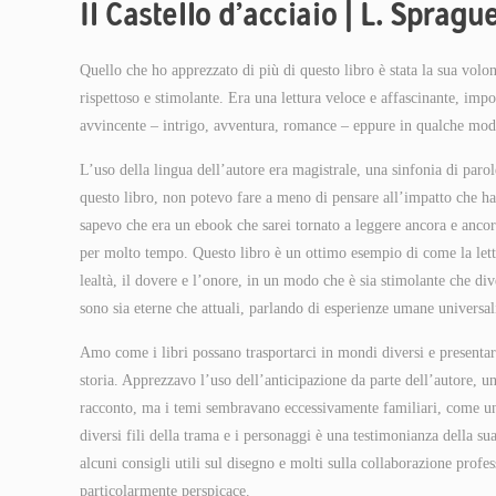
Il Castello d’acciaio | L. Sprag
Quello che ho apprezzato di più di questo libro è stata la sua vol
rispettoso e stimolante. Era una lettura veloce e affascinante, impos
avvincente – intrigo, avventura, romance – eppure in qualche modo
L’uso della lingua dell’autore era magistrale, una sinfonia di paro
questo libro, non potevo fare a meno di pensare all’impatto che ha 
sapevo che era un ebook che sarei tornato a leggere ancora e ancor
per molto tempo. Questo libro è un ottimo esempio di come la lette
lealtà, il dovere e l’onore, in un modo che è sia stimolante che div
sono sia eterne che attuali, parlando di esperienze umane universa
Amo come i libri possano trasportarci in mondi diversi e presentar
storia. Apprezzavo l’uso dell’anticipazione da parte dell’autore, 
racconto, ma i temi sembravano eccessivamente familiari, come un s
diversi fili della trama e i personaggi è una testimonianza della su
alcuni consigli utili sul disegno e molti sulla collaborazione profe
particolarmente perspicace.