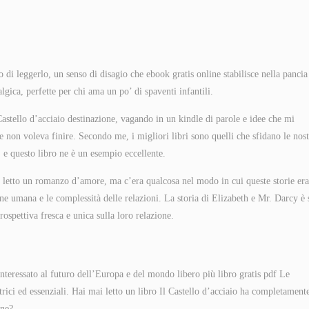
di leggerlo, un senso di disagio che ebook gratis online stabilisce nella pancia 
algica, perfette per chi ama un po’ di spaventi infantili.
stello d’acciaio destinazione, vagando in un kindle di parole e idee che mi
on voleva finire. Secondo me, i migliori libri sono quelli che sfidano le nost
 e questo libro ne è un esempio eccellente.
er letto un romanzo d’amore, ma c’era qualcosa nel modo in cui queste storie er
one umana e le complessità delle relazioni. La storia di Elizabeth e Mr. Darcy è 
rospettiva fresca e unica sulla loro relazione.
nteressato al futuro dell’Europa e del mondo libero più libro gratis pdf Le
trici ed essenziali. Hai mai letto un libro Il Castello d’acciaio ha completament
one?