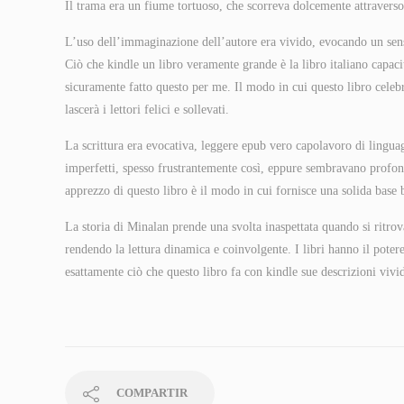
Il trama era un fiume tortuoso, che scorreva dolcemente attraverso 
L’uso dell’immaginazione dell’autore era vivido, evocando un sen
Ciò che kindle un libro veramente grande è la libro italiano capaci
sicuramente fatto questo per me. Il modo in cui questo libro celebr
lascerà i lettori felici e sollevati.
La scrittura era evocativa, leggere epub vero capolavoro di lingu
imperfetti, spesso frustrantemente così, eppure sembravano profon
apprezzo di questo libro è il modo in cui fornisce una solida base bi
La storia di Minalan prende una svolta inaspettata quando si ritrova
rendendo la lettura dinamica e coinvolgente. I libri hanno il potere 
esattamente ciò che questo libro fa con kindle sue descrizioni viv
COMPARTIR