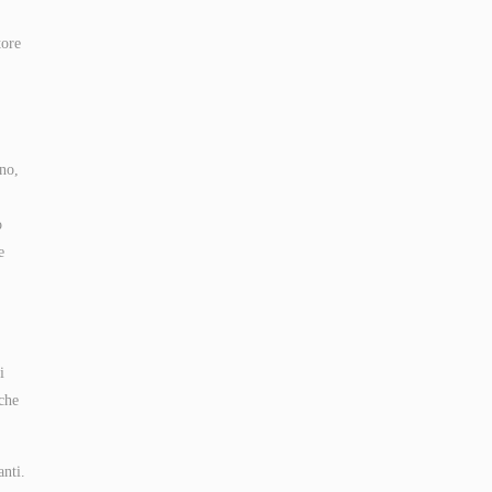
tore
eno,
o
e
i
che
anti.