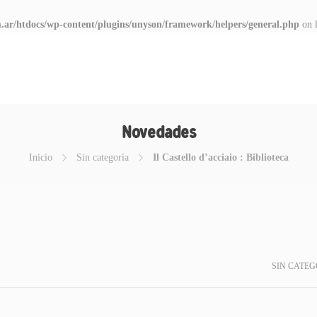
.ar/htdocs/wp-content/plugins/unyson/framework/helpers/general.php
on 
Novedades
Inicio
Sin categoría
Il Castello d’acciaio : Biblioteca
SIN CATEG