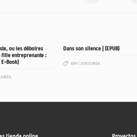
ste, ou les déboires
Dans son silence | (EPUB)
 fille entreprenante :
, E-Book)
SIN CATEGORÍA
GORÍA
as tienda online
Proyectos