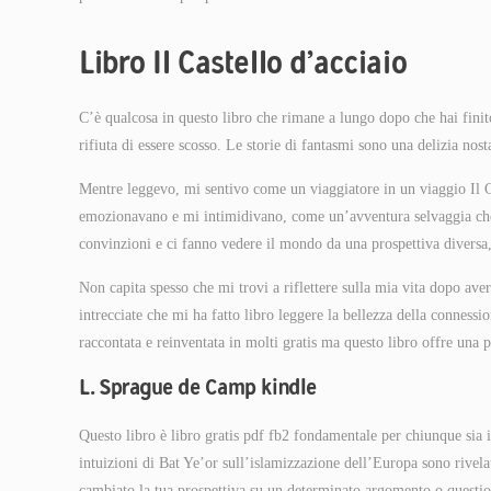
Libro Il Castello d’acciaio
C’è qualcosa in questo libro che rimane a lungo dopo che hai finito 
rifiuta di essere scosso. Le storie di fantasmi sono una delizia nost
Mentre leggevo, mi sentivo come un viaggiatore in un viaggio Il Ca
emozionavano e mi intimidivano, come un’avventura selvaggia che n
convinzioni e ci fanno vedere il mondo da una prospettiva diversa,
Non capita spesso che mi trovi a riflettere sulla mia vita dopo av
intrecciate che mi ha fatto libro leggere la bellezza della connessi
raccontata e reinventata in molti gratis ma questo libro offre una p
L. Sprague de Camp kindle
Questo libro è libro gratis pdf fb2 fondamentale per chiunque sia i
intuizioni di Bat Ye’or sull’islamizzazione dell’Europa sono rivela
cambiato la tua prospettiva su un determinato argomento o questi