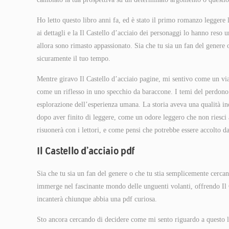
Ho letto questo libro anni fa, ed è stato il primo romanzo leggere
ai dettagli e la Il Castello d’acciaio dei personaggi lo hanno reso
allora sono rimasto appassionato. Sia che tu sia un fan del genere 
sicuramente il tuo tempo.
Mentre giravo Il Castello d’acciaio pagine, mi sentivo come un viag
come un riflesso in uno specchio da baraccone. I temi del perdono e
esplorazione dell’esperienza umana. La storia aveva una qualità i
dopo aver finito di leggere, come un odore leggero che non riesci a
risuonerà con i lettori, e come pensi che potrebbe essere accolto d
Il Castello d’acciaio pdf
Sia che tu sia un fan del genere o che tu stia semplicemente cercan
immerge nel fascinante mondo delle unguenti volanti, offrendo Il 
incanterà chiunque abbia una pdf curiosa.
Sto ancora cercando di decidere come mi sento riguardo a questo lib