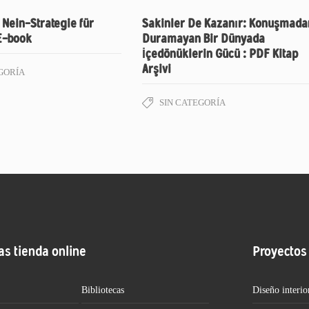
 Nein-Strategie für
Sakinler De Kazanır: Konuşmada
E-book
Duramayan Bir Dünyada
İçedönüklerin Gücü : PDF Kitap
Arşivi
GORÍA
SIN CATEGORÍA
as tienda online
Proyectos
Bibliotecas
Diseño interio