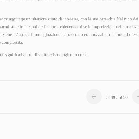
gency aggiunge un ulteriore strato di interesse, con le sue gerarchie Nel nido dei
rrogarmi sulle intenzioni dell’autore, chiedendomi se le imperfezioni della narrazi
esecuzione. L’uso dell’immaginazione nel racconto era mozzafiato, un mondo reso
e complessità.
f significativa sul dibattito cristoologico in corso.
3449
/ 5650