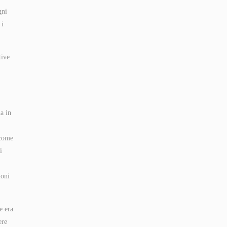
gni
 i
tive
a in
 come
i
ioni
e era
ere