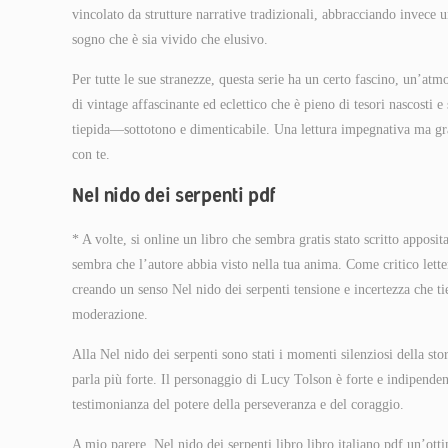
vincolato da strutture narrative tradizionali, abbracciando invece 
sogno che è sia vivido che elusivo.
Per tutte le sue stranezze, questa serie ha un certo fascino, un’atm
di vintage affascinante ed eclettico che è pieno di tesori nascosti e
tiepida—sottotono e dimenticabile. Una lettura impegnativa ma grat
con te.
Nel nido dei serpenti pdf
* A volte, si online un libro che sembra gratis stato scritto appos
sembra che l’autore abbia visto nella tua anima. Come critico letter
creando un senso Nel nido dei serpenti tensione e incertezza che tiene
moderazione.
Alla Nel nido dei serpenti sono stati i momenti silenziosi della st
parla più forte. Il personaggio di Lucy Tolson è forte e indipenden
testimonianza del potere della perseveranza e del coraggio.
A mio parere, Nel nido dei serpenti libro libro italiano pdf un’ot