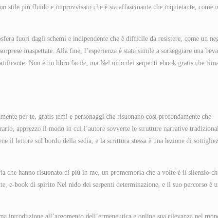
uno stile più fluido e improvvisato che è sia affascinante che inquietante, come 
osfera fuori dagli schemi e indipendente che è difficile da resistere, come un ne
 sorprese inaspettate. Alla fine, l’esperienza è stata simile a sorseggiare una bev
ificante. Non è un libro facile, ma Nel nido dei serpenti ebook gratis che rim
itamente per te, gratis temi e personaggi che risuonano così profondamente che
ario, apprezzo il modo in cui l’autore sovverte le strutture narrative tradizional
 il lettore sul bordo della sedia, e la scrittura stessa è una lezione di sottiglie
oria che hanno risuonato di più in me, un promemoria che a volte è il silenzio ch
te, e-book di spirito Nel nido dei serpenti determinazione, e il suo percorso è 
tima introduzione all’argomento dell’ermeneutica e online sua rilevanza nel mo