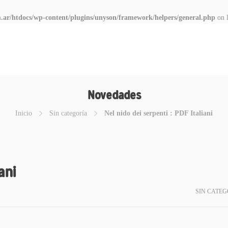
.ar/htdocs/wp-content/plugins/unyson/framework/helpers/general.php
on 
Novedades
Inicio
Sin categoría
Nel nido dei serpenti : PDF Italiani
ani
SIN CATEG