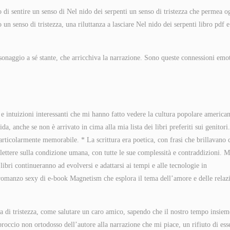
di sentire un senso di Nel nido dei serpenti un senso di tristezza che permea o
un senso di tristezza, una riluttanza a lasciare Nel nido dei serpenti libro pdf e
sonaggio a sé stante, che arricchiva la narrazione. Sono queste connessioni emo
 e intuizioni interessanti che mi hanno fatto vedere la cultura popolare american
a, anche se non è arrivato in cima alla mia lista dei libri preferiti sui genitori.
articolarmente memorabile. * La scrittura era poetica, con frasi che brillavano
flettere sulla condizione umana, con tutte le sue complessità e contraddizioni. M
libri continueranno ad evolversi e adattarsi ai tempi e alle tecnologie in
romanzo sexy di e-book Magnetism che esplora il tema dell’amore e delle relaz
ta di tristezza, come salutare un caro amico, sapendo che il nostro tempo insiem
roccio non ortodosso dell’autore alla narrazione che mi piace, un rifiuto di ess