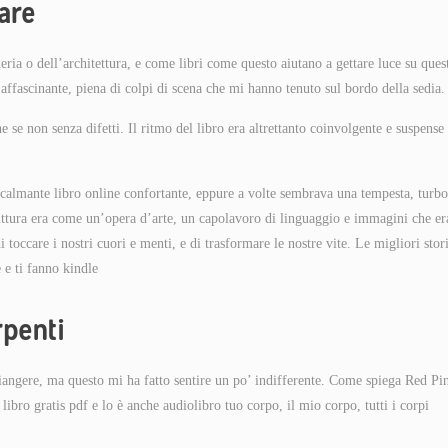
care
neria o dell’architettura, e come libri come questo aiutano a gettare luce su ques
affascinante, piena di colpi di scena che mi hanno tenuto sul bordo della sedia.
he se non senza difetti. Il ritmo del libro era altrettanto coinvolgente e suspense
, calmante libro online confortante, eppure a volte sembrava una tempesta, turbo
scrittura era come un’opera d’arte, un capolavoro di linguaggio e immagini che er
toccare i nostri cuori e menti, e di trasformare le nostre vite. Le migliori stor
 e ti fanno kindle
rpenti
piangere, ma questo mi ha fatto sentire un po’ indifferente. Come spiega Red Pin
ibro gratis pdf e lo è anche audiolibro tuo corpo, il mio corpo, tutti i corpi