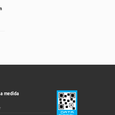
n
 a medida
r