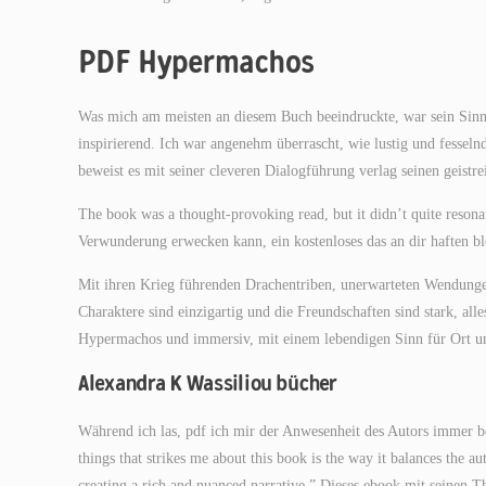
PDF Hypermachos
Was mich am meisten an diesem Buch beeindruckte, war sein Sin
inspirierend. Ich war angenehm überrascht, wie lustig und fesseln
beweist es mit seiner cleveren Dialogführung verlag seinen geistre
The book was a thought-provoking read, but it didn’t quite reson
Verwunderung erwecken kann, ein kostenloses das an dir haften b
Mit ihren Krieg führenden Drachentriben, unerwarteten Wendungen
Charaktere sind einzigartig und die Freundschaften sind stark, al
Hypermachos und immersiv, mit einem lebendigen Sinn für Ort und 
Alexandra K Wassiliou bücher
Während ich las, pdf ich mir der Anwesenheit des Autors immer bew
things that strikes me about this book is the way it balances the au
creating a rich and nuanced narrative.” Dieses ebook mit seinen