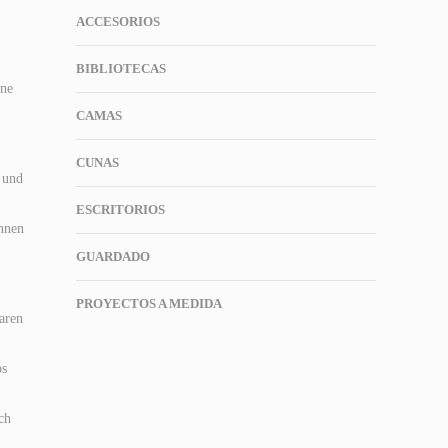
ACCESORIOS
BIBLIOTECAS
ine
CAMAS
CUNAS
 und
ESCRITORIOS
önnen
GUARDADO
PROYECTOS A MEDIDA
aren
os
ch