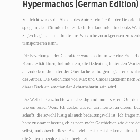
Hypermachos (German Edition) 
Vielleicht war es die Absicht des Autors, ein Gefühl der Desorien
spiegeln, aber für mich fiel es flach. Ich fand mich in ebooks We
zugeschlagene Tür anfühlte, ins Wirkliche zurückgerissen zu werden
transportieren kann?
Die Beziehungen der Charaktere waren so intim wie eine Freunds
Komplexität hinzu, lud mich ein, die Bedeutung hinter den Worte
aufzudecken, die unter der Oberfläche verborgen lagen, eine wah
des Autors. Die Geschichte von Max und Chloes Rückkehr nach Arcad
dieses Buch ein emotionaler Achterbahnritt sein wird.
Die Welt der Geschichte war lebendig und immersiv, ein Ort, den 
wie ein feiner Wein. Ich denke, was ich am meisten an diesem Buc
schafft, die sowohl lustig als auch bedeutungsvoll ist. Ich fragte
hatte zusammenfassung ob es noch mehr Geschichten wie diese dar
selbst, und obwohl dieses Buch vielleicht nicht die konventionells
die Seiten umgedreht habe, begleitet.