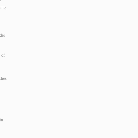
nte,
der
 of
ches
in