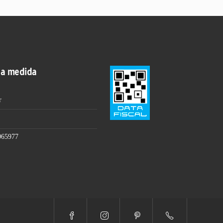
 a medida
r
065977