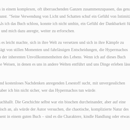
, um in einem komplexen, oft überraschenden Ganzen zusammenzupassen, das gen
kunst. “Seine Verwendung von Licht und Schatten schuf ein Gefühl von Intimitä
 Als ich das Buch schloss, konnte ich nicht umhin, ein Gefühl der Dankbarkeit fü
 und mich dazu anregte, weiter zu erforschen.
es leicht machte, sich in ihre Welt zu versetzen und sich in ihre Kämpfe zu
prägt von stillen Momenten und fahrlässigen Entscheidungen, die Hypermachos
ion der inherenten Unvollkommenheiten des Lebens. Wenn ich auf dieses Buch
e Weisen, in denen es uns in andere Welten entführt und uns Dinge erleben läss
nd kostenloses Nachdenken anregenden Lesestoff sucht, mit unvergesslichen
 aber ich bin nicht sicher, wer das Hypermachos tun würde.
nachhallt. Die Geschichte selbst war ein bisschen durcheinander, aber auf eine
isch an, als würde der Autor versuchen, die chaotische, komplizierte Natur des
ment in einem guten Buch – sind es die Charaktere, kindle Handlung oder etwas