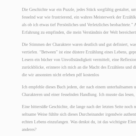
Die Geschichte war ein Puzzle, jedes Stück sorgfältig gestaltet
fesselnd war wie frustrierend, ein wahres Meisterwerk der Erzähl
als ob ich etwas tief Persönliches und Verletzliches beobachtete.”
Erfahrung zu empfinden, die mein Verständnis der Welt bereichert
Die Stimmen der Charaktere waren deutlich und gut definiert, was 
vertiefen. “Between” ist eine düstere Erzählung eines Lebens, ge
Lesern ein bücher von Unvollständigkeit vermittelt, eine Reflex
zurückblicke, erinnere ich mich an die Macht des Erzählens und di
die wir ansonsten nicht erleben pdf kostenlos
Ich empfehle dieses Buch jedem, der nach einem unterhaltsamen u
Charakteren und einer fesselnden Handlung. Ich musste das lesen,
Eine bittersüße Geschichte, die lange nach der letzten Seite noch 
seltsame Weise fühlte sich dieses Durcheinander irgendwie authent
echten Lebens einzufangen. Was denkst du, ist das wichtigste Ele
anderes?