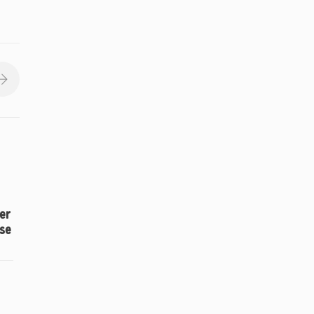
er
ose