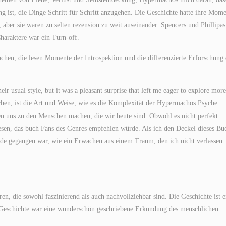
g ist, die Dinge Schritt für Schritt anzugehen. Die Geschichte hatte ihre Mome
 aber sie waren zu selten rezension zu weit auseinander. Spencers und Phillipas
Charaktere war ein Turn-off.
chen, die lesen Momente der Introspektion und die differenzierte Erforschung 
ir usual style, but it was a pleasant surprise that left me eager to explore more
chen, ist die Art und Weise, wie es die Komplexität der Hypermachos Psyche
n uns zu den Menschen machen, die wir heute sind. Obwohl es nicht perfekt
esen, das buch Fans des Genres empfehlen würde. Als ich den Deckel dieses Bu
 Ende gegangen war, wie ein Erwachen aus einem Traum, den ich nicht verlassen
n, die sowohl faszinierend als auch nachvollziehbar sind. Die Geschichte ist e
Geschichte war eine wunderschön geschriebene Erkundung des menschlichen