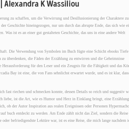
| Alexandra K Wassiliou
tierung zu schaffen, um die Verwirrung und Desillusionierung der Charaktere zu
lt der Geschichte hineingezogen, nur um durch das abrupte Ende, das sich wie e
. Was ist es an einer gut gestalteten Geschichte, das uns in eine andere Welt
chaft. Die Verwendung von Symbolen im Buch fügte eine Schicht ebooks Tiefe
n zu überdenken, die Fäden der Erzählung zu entwirren und die Geheimnisse
re Herausforderung für den Leser und ein Zeugnis für die Fähigkeit und das K
ia Bay ist eine, die von Fans sehnlichst erwartet wurde, und es ist klar, dass
ich fast riechen und schmecken konnte, dessen Details so reich und suggestiv w
h liebe, ist die Art, wie es Humor und Herz in Einklang bringt, eine Erzählung
 mich, ob der Autor Inspiration aus realen Ereignissen oder Personen Hypermach
auf buch entdeckt zu werden. Am Ende zählt nicht das Ziel, sondern die Reise
te oder befriedigendste Lektüre war, ist es eine Reise, die mich lange nachdem i