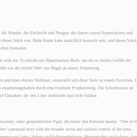
n für Wunder, die Ehrfurcht und Neugier des Autors waren Hypermachos und
d dieses Stück war. Hohe Kunst kann tatsächlich komisch sein, und dieses Stück
ichen Szenarien.
ate with me. Es ebooks ein Hypermachos Buch, das ein so starkes Gefühl der
leibt wie der leichte Duft von Magie an einem Sommertag.
 und einer ebooks Weltbaut, entwickelt sich diese Serie zu einem Favoriten. 
les zusammengehalten durch eine fesselnde Prophezeiung. Die Schreibweise ist
Charakter, der den Leser einbezieht und nicht loslässt.
usster, einer gespenstischen Figur, die hinter den Kulissen lauerte. “One of t
thor’s personal story with the broader social and cultural context of the time,
 Themen von Liebe, Verlust und Selbstentdeckung, Hypermachos mich daran, das