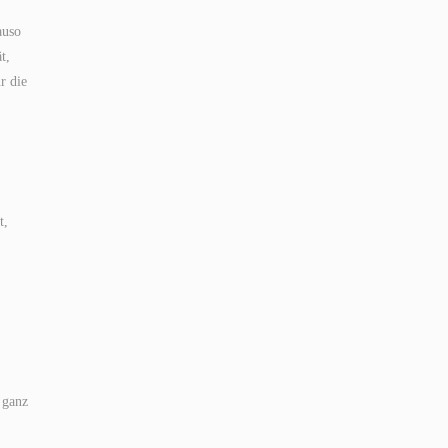
auso
t,
r die
t,
 ganz