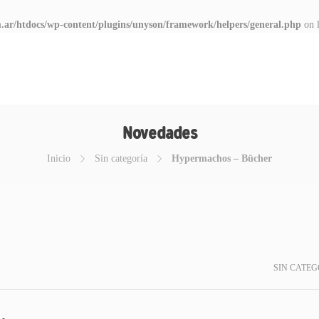
.ar/htdocs/wp-content/plugins/unyson/framework/helpers/general.php
on 
Novedades
Inicio
Sin categoría
Hypermachos – Bücher
SIN CATEG