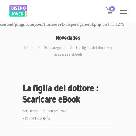
0
Warning
: Invalid argument supplied for foreach() in
/www/disegnojoven.com.ar/htdocs/wp-
content/plugins/unyson/framework/helpers/general.php
on line
1275
Novedades
Inicio
Sin categoría
La figlia del dottore :
Scaricare eBook
La figlia del dottore :
Scaricare eBook
por
Daptee
21 octubre, 2025
SIN CATEGORÍA