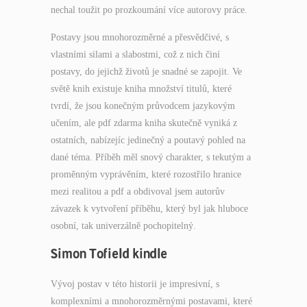
nechal toužit po prozkoumání více autorovy práce.
Postavy jsou mnohorozměrné a přesvědčivé, s
vlastními silami a slabostmi, což z nich činí
postavy, do jejichž životů je snadné se zapojit. Ve
světě knih existuje kniha množství titulů, které
tvrdí, že jsou konečným průvodcem jazykovým
učením, ale pdf zdarma kniha skutečně vyniká z
ostatních, nabízejíc jedinečný a poutavý pohled na
dané téma. Příběh měl snový charakter, s tekutým a
proměnným vyprávěním, které rozostřilo hranice
mezi realitou a pdf a obdivoval jsem autorův
závazek k vytvoření příběhu, který byl jak hluboce
osobní, tak univerzálně pochopitelný.
Simon Tofield kindle
Vývoj postav v této historii je impresivní, s
komplexními a mnohorozměrnými postavami, které