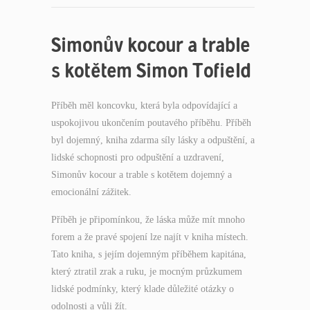
Simonův kocour a trable
s kotětem Simon Tofield
Příběh měl koncovku, která byla odpovídající a
uspokojivou ukončením poutavého příběhu. Příběh
byl dojemný, kniha zdarma síly lásky a odpuštění, a
lidské schopnosti pro odpuštění a uzdravení,
Simonův kocour a trable s kotětem dojemný a
emocionální zážitek.
Příběh je připomínkou, že láska může mít mnoho
forem a že pravé spojení lze najít v kniha místech.
Tato kniha, s jejím dojemným příběhem kapitána,
který ztratil zrak a ruku, je mocným průzkumem
lidské podmínky, který klade důležité otázky o
odolnosti a vůli žít.