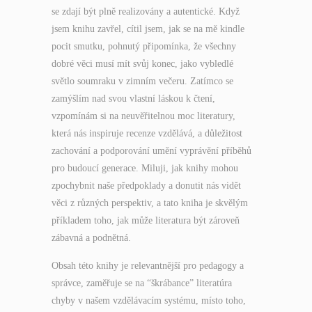
se zdají být plně realizovány a autentické. Když
jsem knihu zavřel, cítil jsem, jak se na mě kindle
pocit smutku, pohnutý připomínka, že všechny
dobré věci musí mít svůj konec, jako vybledlé
světlo soumraku v zimním večeru. Zatímco se
zamýšlím nad svou vlastní láskou k čtení,
vzpomínám si na neuvěřitelnou moc literatury,
která nás inspiruje recenze vzdělává, a důležitost
zachování a podporování umění vyprávění příběhů
pro budoucí generace. Miluji, jak knihy mohou
zpochybnit naše předpoklady a donutit nás vidět
věci z různých perspektiv, a tato kniha je skvělým
příkladem toho, jak může literatura být zároveň
zábavná a podnětná.
Obsah této knihy je relevantnější pro pedagogy a
správce, zaměřuje se na “škrábance” literatúra
chyby v našem vzdělávacím systému, místo toho,