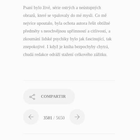
Psaní bylo živé, série ostrých a neústupných
obrazů, které se vpalovaly do mé mysli. Co mě
nejvíce upoutalo, byla ochota autora řešit obtížné
předměty s neochvějnou upřímností a citlivostí, a
zkoumání lidské psychiky bylo jak fascinující, tak
znepokojivé. I když je kniha bezpochyby chytrá,
chudá redakce odráží stažení celkového zážitku.
COMPARTIR
3501
/ 5650