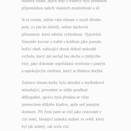
hluboce lidské, jejich boje a triumfy byly pohnutou
připomínkou našich vlastních zranitelností a sil.
Je to román, online vám zůstane v mysli dlouho
poté, co jste ho dočetli, online duchovní
přítomnost, která odmítá vyblednout. Vyprávění
Simonův kocour a trable s kotětem jako pomalu
hořící oheň, nabírající ebook dokud nedosáhl
vrcholu, který mě nechal bez dechu a chtějícího
více, jako dokonale uspořádaná symfonie s jasným
a uspokojivým závěrem, který se hluboce dotýká.
Zatímco témata knihy byla aktuální a myšlenkově
stimulující, provedení se zdálo poněkud
těžkopádné, zpráva byla předána se vším
jemnocitem těžkého kladiva, spíše než jemným
dotekem. Při čtení jsem se cítil jako cestovatel v
cizí zemi, hledající známku stažení ve světě, který
byl jak známý, tak zcela cizí.