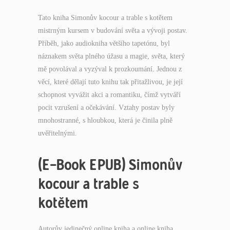
Tato kniha Simonův kocour a trable s kotětem
mistrným kursem v budování světa a vývoji postav.
Příběh, jako audiokniha většího tapetónu, byl
náznakem světa plného úžasu a magie, světa, který
mě povolával a vyzýval k prozkoumání. Jednou z
věcí, které dělají tuto knihu tak přitažlivou, je její
schopnost vyvážit akci a romantiku, čímž vytváří
pocit vzrušení a očekávání. Vztahy postav byly
mnohostranné, s hloubkou, která je činila plně
uvěřitelnými.
(E-Book EPUB) Simonův
kocour a trable s
kotětem
Autorův jedinečný online kniha a online kniha