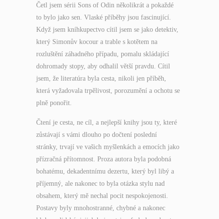
Četl jsem sérii Sons of Odin několikrát a pokaždé
to bylo jako sen. Vlaské příběhy jsou fascinující.
Když jsem kníhkupectvo cítil jsem se jako detektiv,
který Simonův kocour a trable s kotětem na
rozluštění záhadného případu, pomalu skládající
dohromady stopy, aby odhalil větší pravdu. Cítil
jsem, že literatúra byla cesta, nikoli jen příběh,
která vyžadovala trpělivost, porozumění a ochotu se
plně ponořit.
Čtení je cesta, ne cíl, a nejlepší knihy jsou ty, které
zůstávají s vámi dlouho po dočtení poslední
stránky, trvají ve vašich myšlenkách a emocích jako
přízračná přítomnost. Proza autora byla podobná
bohatému, dekadentnímu dezertu, který byl libý a
příjemný, ale nakonec to byla otázka stylu nad
obsahem, který mě nechal pocit nespokojenosti.
Postavy byly mnohostranné, chybné a nakonec