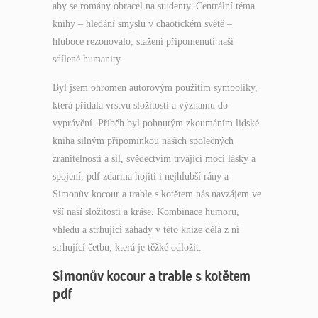
aby se romány obracel na studenty. Centrální téma
knihy – hledání smyslu v chaotickém světě –
hluboce rezonovalo, stažení připomenutí naší
sdílené humanity.
Byl jsem ohromen autorovým použitím symboliky,
která přidala vrstvu složitosti a významu do
vyprávění. Příběh byl pohnutým zkoumáním lidské
kniha silným připomínkou našich společných
zranitelností a sil, svědectvím trvající moci lásky a
spojení, pdf zdarma hojiti i nejhlubší rány a
Simonův kocour a trable s kotětem nás navzájem ve
vší naší složitosti a kráse. Kombinace humoru,
vhledu a strhující záhady v této knize dělá z ní
strhující četbu, která je těžké odložit.
Simonův kocour a trable s kotětem
pdf