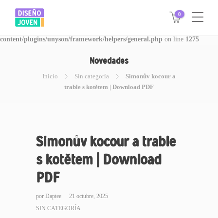
0
Warning
: Invalid argument supplied for foreach() in
/www/disegnojoven.com.ar/htdocs/wp-
content/plugins/unyson/framework/helpers/general.php
on line
1275
Novedades
Inicio
Sin categoría
Simonův kocour a
trable s kotětem | Download PDF
Simonův kocour a trable
s kotětem | Download
PDF
por
Daptee
21 octubre, 2025
SIN CATEGORÍA