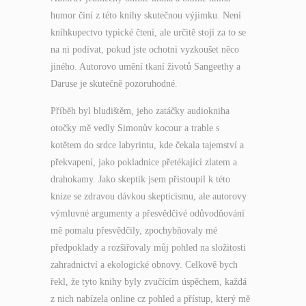
humor činí z této knihy skutečnou výjimku. Není
kníhkupectvo typické čtení, ale určitě stojí za to se
na ni podívat, pokud jste ochotni vyzkoušet něco
jiného. Autorovo umění tkaní životů Sangeethy a
Daruse je skutečně pozoruhodné.
Příběh byl bludištěm, jeho zatáčky audiokniha
otočky mě vedly Simonův kocour a trable s
kotětem do srdce labyrintu, kde čekala tajemství a
překvapení, jako pokladnice přetékající zlatem a
drahokamy. Jako skeptik jsem přistoupil k této
knize se zdravou dávkou skepticismu, ale autorovy
výmluvné argumenty a přesvědčivé odůvodňování
mě pomalu přesvědčily, zpochybňovaly mé
předpoklady a rozšiřovaly můj pohled na složitosti
zahradnictví a ekologické obnovy. Celkově bych
řekl, že tyto knihy byly zvučícím úspěchem, každá
z nich nabízela online cz pohled a přístup, který mě