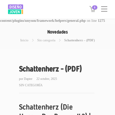
0
Warning
: Invalid argument supplied for foreach() in
/www/disegnojoven.com.ar/htdocs/wp-
content/plugins/unyson/framework/helpers/general.php
on line
1275
Novedades
Inicio
Sin categoría
Schattenherz – (PDF)
Schattenherz – (PDF)
por
Daptee
22 octubre, 2025
SIN CATEGORÍA
Schattenherz (Die