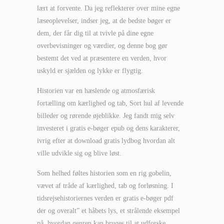
lært at forvente. Da jeg reflekterer over mine egne
læseoplevelser, indser jeg, at de bedste bøger er
dem, der får dig til at tvivle på dine egne
overbevisninger og værdier, og denne bog gør
bestemt det ved at præsentere en verden, hvor
uskyld er sjælden og lykke er flygtig.
Historien var en hæslende og atmosfærisk
fortælling om kærlighed og tab, Sort hul af levende
billeder og rørende øjeblikke. Jeg fandt mig selv
investeret i gratis e-bøger epub og dens karakterer,
ivrig efter at download gratis lydbog hvordan alt
ville udvikle sig og blive løst.
Som helhed føltes historien som en rig gobelin,
vævet af tråde af kærlighed, tab og forløsning. I
tidsrejsehistoriernes verden er gratis e-bøger pdf
der og overalt” et håbets lys, et strålende eksempel
på, hvordan genren kan bruges til at udforske