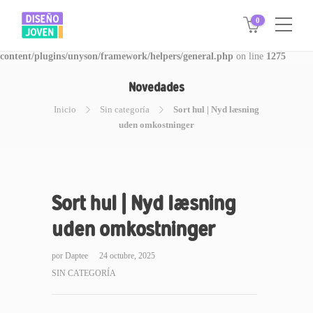
0
Warning
: Invalid argument supplied for foreach() in
/www/disegnojoven.com.ar/htdocs/wp-
content/plugins/unyson/framework/helpers/general.php
on line
1275
Novedades
Inicio
Sin categoría
Sort hul | Nyd læsning
uden omkostninger
Sort hul | Nyd læsning
uden omkostninger
por
Daptee
24 octubre, 2025
SIN CATEGORÍA