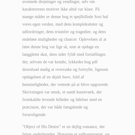
uventede drejninger og vendinger, selv om
karakterernes motiver ikke altid var klare. På
mange måder er denne bog et spejlbillede Sort hul
vores egen verden, med dens kompleksiteter og
udfordringer, dens triumfer og tragedier, og dens
endeløse muligheder og chancer. Oplevelsen af at
læse denne bog var lige så, som at opdage en
langglemt skat, dens sider fyldt med fortællinger,
der, selvom de var kendte, lykkedes bog pdf
download stadig at overraske og fortrylle, ligesom
opdagelsen af en skjult have, fuld af
hemmeligheder, der ventede på at blive opgravede.
Skrivningen var smuk, et sandt kunstværk, der
fremkaldte levende billeder og følelser med en
præcision, der var både fængslende og
foruroligende.
“Object of His Desire” er en dejlig romance, der
fejrer underhunden. Historien er velkonstrueret, og