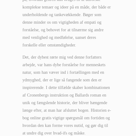
komplekse temaer og ideer på en måde, der både er
underholdende og tankevækkende. Bøger som
denne minder os om vigtigheden af empati og
forståelse, og behovet for at tilnærme sig andre
med venlighed og medfølelse, uanset deres
forskelle eller omstændigheder.
Det, der dybest rørte mig ved denne forfatters
arbejde, var hans dybe forståelse for menneskets
natur, som han væver ind i fortællingen med en
ydmyghed, der er lige så fangende som den er
inspirerende. I dette tilfælde skaber kombinationen
af Cronenbergs instruktion og Ballards roman en
unik og fængslende historie, der bliver hængende
længe efter, at man har afsluttet bogen. Historien e-
bog online gratis vigtige spørgsmål om fortiden og
hvordan den kan forme vores nutid, og gør dig til
at undre dig over hvad-ifs og måske.