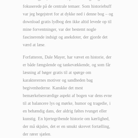
fokuserede på de centrale temaer. Som historiebuff
var jeg begejstret for at dykke ned i denne bog – og
download gratis lydbog den ikke altid levede op til
mine forventninger, var der bestemt nogle
fascinerende indsigt og anekdoter, der gjorde det
værd at læse.
Forfatteren, Dale Mayer, har vævet en historie, der
er både fængslende og tankevækkende, og som får
læsning af bøger gratis til at spørge om
karakterernes motiver og sandheden bag
begivenhederne. Kanskke det mest
bemærkelsesværdige aspekt af bogen var dens evne
til at balancere lys og mørke, humor og tragedie, i
en behændig dans, der aldrig føltes tvunget eller
kunstig. En hjertegribende historie om kærlighed,
der må skjules, det er en smukt skrevet fortælling,
der rører sjælen.