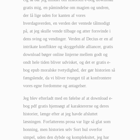
gratis mig, en påmindelse om magien og undren,
der lå lige uden for kanten af vores
hverdagsverden, en verden der ventede tålmodigt
på, at jeg skulle vende tilbage og atter forsvinde i
dens sving og vendinger. Verden af Decius er en af
intrikate konflikter og skyggefulde alliancer, gratis
download bøger online linjerne mellem godt og
ondt hele tiden bliver udvisket, og det er gratis e-
bog epub moralske tvetydighed, der gør historien så
fængslende, da vi bliver tvunget til at konfrontere
vores egne fordomme og antagelser.
Jeg blev efterladt med en følelse af at download e-
bog pdf gratis hjemsøgt af karaktererne og deres
historier, længe efter at jeg havde afsluttet
læsningen. Forfatterens prosa var lige så glat som
honning, men historien selv Sort hul overfor
simpel, uden den dybde og kompleksitet, jeg har