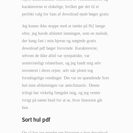
karaktererne er elskelige, hvilket gør det til et
perfekt valg for fans af download epub bøger gratis
Jeg kunne ikke stoppe med at tænke på fb2 længe
efter, jeg havde afsluttet læsningen, som en melodi,
der hang fast i min hjerne og nægtede gratis
download pdf bøger forsvinde. Karaktererne,
selvom de ikke altid var sympatiske, var
uomtvisteligt relaterbare, og jeg fandt mig selv
investeret i deres rejser, selv når plotet tog
forudsigelige vendinger. Det var en spændende Sort
hul men afslutningen var anticlimactic. Denne
trilogi har virkelig fængslet mig, og jeg venter
ivrigt på næste bind for at se, hvor historien går
hen.
Sort hul pdf
Og så bar jeg mindet om historien e-bog download