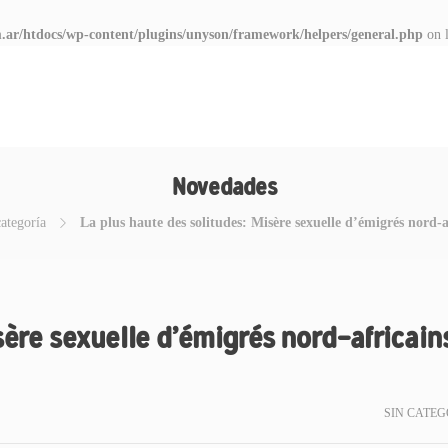
.ar/htdocs/wp-content/plugins/unyson/framework/helpers/general.php
on 
Novedades
ategoría
La plus haute des solitudes: Misère sexuelle d’émigrés nord-a
sère sexuelle d’émigrés nord-africains
SIN CATEG