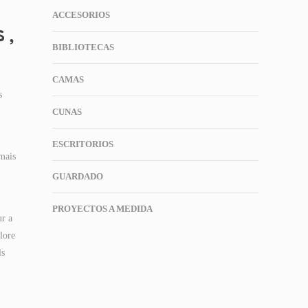
ACCESORIOS
 ,
BIBLIOTECAS
CAMAS
s
CUNAS
ESCRITORIOS
 mais
GUARDADO
PROYECTOS A MEDIDA
ur a
plore
ls