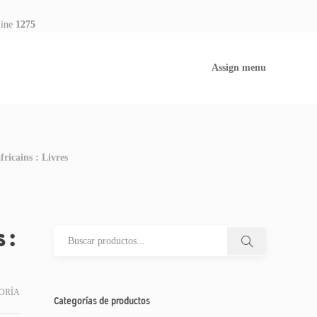
line
1275
Assign menu
fricains : Livres
 :
ORÍA
Categorías de productos