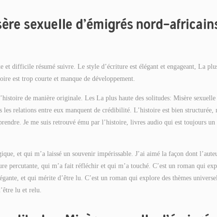
sère sexuelle d’émigrés nord-africains
 et difficile résumé suivre. Le style d’écriture est élégant et engageant, La plu
stoire est trop courte et manque de développement.
’histoire de manière originale. Les La plus haute des solitudes: Misère sexuelle
 les relations entre eux manquent de crédibilité. L’histoire est bien structurée,
prendre. Je me suis retrouvé ému par l’histoire, livres audio qui est toujours un
ogique, et qui m’a laissé un souvenir impérissable. J’ai aimé la façon dont l’aute
iture percutante, qui m’a fait réfléchir et qui m’a touché. C’est un roman qui ex
légante, et qui mérite d’être lu. C’est un roman qui explore des thèmes universe
’être lu et relu.