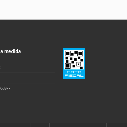
 a medida
r
065977