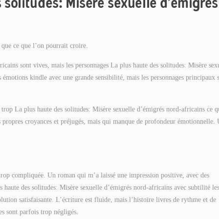
 solitudes: Misère sexuelle d’émigrés
 que ce que l’on pourrait croire.
ricains sont vives, mais les personnages La plus haute des solitudes: Misère sex
 émotions kindle avec une grande sensibilité, mais les personnages principaux 
is trop La plus haute des solitudes: Misère sexuelle d’émigrés nord-africains ce q
mes propres croyances et préjugés, mais qui manque de profondeur émotionnelle.
et trop compliquée. Un roman qui m’a laissé une impression positive, avec des
haute des solitudes: Misère sexuelle d’émigrés nord-africains avec subtilité le
tion satisfaisante. L’écriture est fluide, mais l’histoire livres de rythme et de
es sont parfois trop négligés.