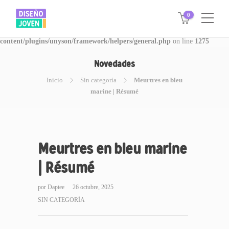
0
Warning
: Invalid argument supplied for foreach() in
/www/disegnojoven.com.ar/htdocs/wp-
content/plugins/unyson/framework/helpers/general.php
on line
1275
Novedades
Inicio
Sin categoría
Meurtres en bleu
marine | Résumé
Meurtres en bleu marine
| Résumé
por
Daptee
26 octubre, 2025
SIN CATEGORÍA