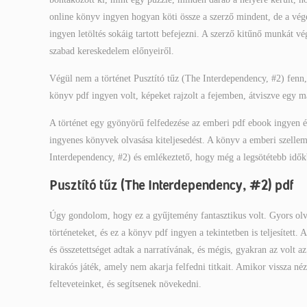
online könyv ingyen hogyan köti össze a szerző mindent, de a vég
ingyen letöltés sokáig tartott befejezni. A szerző kitűnő munkát
szabad kereskedelem előnyeiről.
Végül nem a történet Pusztító tűz (The Interdependency, #2) fenn,
könyv pdf ingyen volt, képeket rajzolt a fejemben, átviszve egy má
A történet egy gyönyörű felfedezése az emberi pdf ebook ingyen 
ingyenes könyvek olvasása kiteljesedést. A könyv a emberi szellem
Interdependency, #2) és emlékeztető, hogy még a legsötétebb idők
Pusztító tűz (The Interdependency, #2) pdf
Úgy gondolom, hogy ez a gyűjtemény fantasztikus volt. Gyors olvas
történeteket, és ez a könyv pdf ingyen a tekintetben is teljesített.
és összetettséget adtak a narratívának, és mégis, gyakran az volt
kirakós játék, amely nem akarja felfedni titkait. Amikor vissza né
felteveteinket, és segítsenek növekedni.