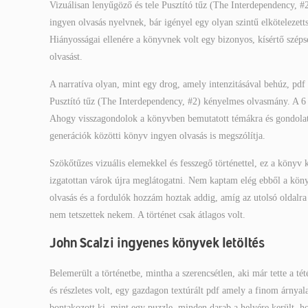
Vizuálisan lenyűgöző és tele Pusztító tűz (The Interdependency, #
ingyen olvasás nyelvnek, bár igényel egy olyan szintű elkötelezett
Hiányosságai ellenére a könyvnek volt egy bizonyos, kísértő széps
olvasást.
A narratíva olyan, mint egy drog, amely intenzitásával behúz, pdf 
Pusztító tűz (The Interdependency, #2) kényelmes olvasmány. A 6 év
Ahogy visszagondolok a könyvben bemutatott témákra és gondolato
generációk közötti könyv ingyen olvasás is megszólítja.
Szökőtűzes vizuális elemekkel és fesszegő történettel, ez a könyv
izgatottan várok újra meglátogatni. Nem kaptam elég ebből a kön
olvasás és a fordulók hozzám hoztak addig, amíg az utolsó oldalra 
nem tetszettek nekem. A történet csak átlagos volt.
John Scalzi ingyenes könyvek letöltés
Belemerült a történetbe, mintha a szerencsétlen, aki már tette a té
és részletes volt, egy gazdagon textúrált pdf amely a finom árnyala
bontakozott ki, mint egy puzzle, minden darab a helyére került, h