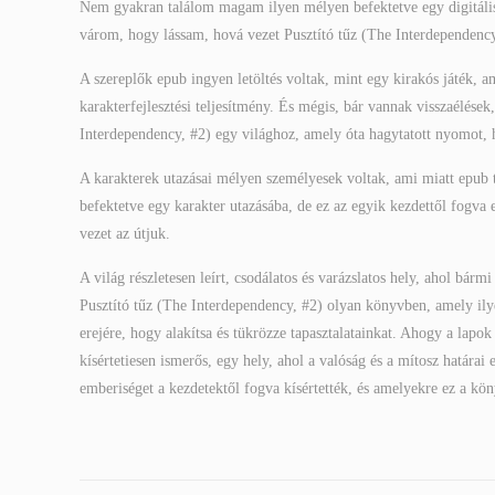
Nem gyakran találom magam ilyen mélyen befektetve egy digitális u
várom, hogy lássam, hová vezet Pusztító tűz (The Interdependency
A szereplők epub ingyen letöltés voltak, mint egy kirakós játék, 
karakterfejlesztési teljesítmény. És mégis, bár vannak visszaélése
Interdependency, #2) egy világhoz, amely óta hagytatott nyomot,
A karakterek utazásai mélyen személyesek voltak, ami miatt epu
befektetve egy karakter utazásába, de ez az egyik kezdettől fogva
vezet az útjuk.
A világ részletesen leírt, csodálatos és varázslatos hely, ahol bár
Pusztító tűz (The Interdependency, #2) olyan könyvben, amely ilye
erejére, hogy alakítsa és tükrözze tapasztalatainkat. Ahogy a lapo
kísértetiesen ismerős, egy hely, ahol a valóság és a mítosz határ
emberiséget a kezdetektől fogva kísértették, és amelyekre ez a kö