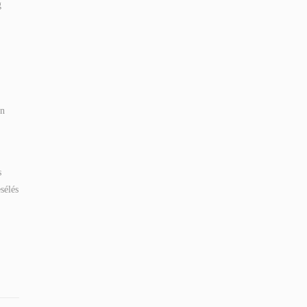
g
en
s
sélés