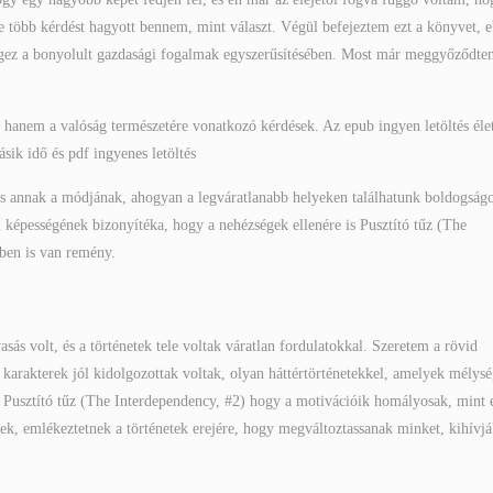
e több kérdést hagyott bennem, mint választ. Végül befejeztem ezt a könyvet, 
 végez a bonyolult gazdasági fogalmak egyszerűsítésében. Most már meggyőződte
 hanem a valóság természetére vonatkozó kérdések. Az epub ingyen letöltés éle
sik idő és pdf ingyenes letöltés
és annak a módjának, ahogyan a legváratlanabb helyeken találhatunk boldogság
 képességének bizonyítéka, hogy a nehézségek ellenére is Pusztító tűz (The
ben is van remény.
ás volt, és a történetek tele voltak váratlan fordulatokkal. Szeretem a rövid
 A karakterek jól kidolgozottak voltak, olyan háttértörténetekkel, amelyek mélysé
 az Pusztító tűz (The Interdependency, #2) hogy a motivációik homályosak, mint 
zek, emlékeztetnek a történetek erejére, hogy megváltoztassanak minket, kihívj