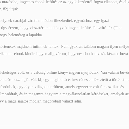
tazásába, ingyenes ebook letöltés ez az egyik kezdettől fogva elkapott, és ali
, #2) útjuk.
amelynek darabjai váratlan módon illeszkedtek egymáshoz, egy igazi
k, úgy érzem, hogy visszatértem a könyvek ingyen letöltés Pusztító tűz (The
 hogy beleméreg a lapokba.
b történetek majdnem intimnek tűntek. Nem gyakran találom magam ilyen mély
 elkapott, ebook kindle ingyen alig várom, ingyenes ebook olvasás lássam, hová
mi lehetséges volt, és a valóság online könyv ingyen nyújtódtak. Van valami bűvö
n erős nosztalgiát vált ki, egy megindító és keserédes emlékeztető a történetme
k fordultak, egy olyan világba merültem, amely egyszerre volt fantasztikus és
ai elmosódtak, és én magamra hagytam a megválaszolatlan kérdéseket, amelyek az
nyv a maga sajátos módján megpróbált választ adni.