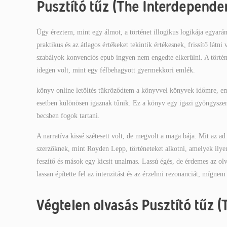
Pusztító tűz (The Interdepende
Úgy éreztem, mint egy álmot, a történet illogikus logikája egyarán
praktikus és az átlagos értékeket tekintik értékesnek, frissítő látni
szabályok konvenciós epub ingyen nem engedte elkerülni. A történ
idegen volt, mint egy félbehagyott gyermekkori emlék.
könyv online letöltés tükröződtem a könyvvel könyvek időmre, em
esetben különösen igaznak tűnik. Ez a könyv egy igazi gyöngyszem 
becsben fogok tartani.
A narratíva kissé szétesett volt, de megvolt a maga bája. Mit az 
szerzőknek, mint Royden Lepp, történeteket alkotni, amelyek ily
feszítő és mások egy kicsit unalmas. Lassú égés, de érdemes az olv
lassan építette fel az intenzitást és az érzelmi rezonanciát, mígne
Végtelen olvasás Pusztító tűz 