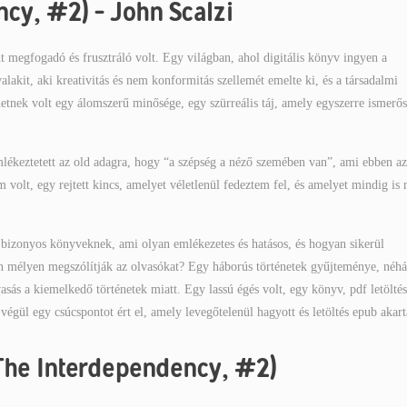
ncy, #2) – John Scalzi
t megfogadó és frusztráló volt. Egy világban, ahol digitális könyv ingyen a
 valakit, aki kreativitás és nem konformitás szellemét emelte ki, és a társadalmi
etnek volt egy álomszerű minősége, egy szürreális táj, amely egyszerre ismerős
lékeztetett az old adagra, hogy “a szépség a néző szemében van”, ami ebben az
volt, egy rejtett kincs, amelyet véletlenül fedeztem fel, és amelyet mindig is
ad bizonyos könyveknek, ami olyan emlékezetes és hatásos, és hogyan sikerül
en mélyen megszólítják az olvasókat? Egy háborús történetek gyűjteménye, néh
asás a kiemelkedő történetek miatt. Egy lassú égés volt, egy könyv, pdf letöltés
m végül egy csúcspontot ért el, amely levegőtelenül hagyott és letöltés epub akar
(The Interdependency, #2)