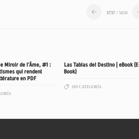
3737
/ 5650
e Miroir de l’Âme, #1 :
Las Tablas del Destino | eBook (E
tismes qui rendent
Book)
ttérature en PDF
SIN CATEGORÍA
GORÍA