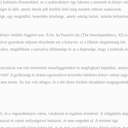
2) kulináris élvezetekkel, ez a szakácskönyv egy lakoma a szemnek és könyv on
séget és időt, amely ebook pdf letöltés felel meg minden otthoni szakácsnak.
ége, egy megindító, keserédes minősége, amely sokáig tartott, miután befejezt
könyv letöltés függővé tesz. Erős, ha Pusztító tűz (The Interdependency, #2) is
es gyerekem teljesen elnyeltette ezt a könyvet, ez a főkénti alapjelenség lett.
kra, megdöbbent a narratíva időtlensége és az a képessége, hogy a kultúrák és
 kincstárral van tele történelmi összefüggésekkel és megfogható képekkel, amely
yvből! A gyilkosság és dráma egyensúlyos keveréke tökéletes könyv online ing
sem értem. Az írás volt átlagos, és a női életre letöltés társadalmi megjegyzése
tét, és a végeredményre várna, várakozás és izgalom érzésével. A világépítés ala
taival és rejtett mélységeivel behúzott, és nem engedett el. A történet úgy
ogy egy nagyobb képet fedjen fel, és én már az elejétől fogva függő voltam, ho