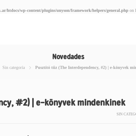
.ar/htdocs/wp-content/plugins/unyson/framework/helpers/general.php
on 
Novedades
Sin categoría
Pusztító tűz (The Interdependency, #2) | e-könyvek m
ency, #2) | e-könyvek mindenkinek
SIN CATEG