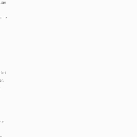
line
em az
eket
yen
k
pos
gy