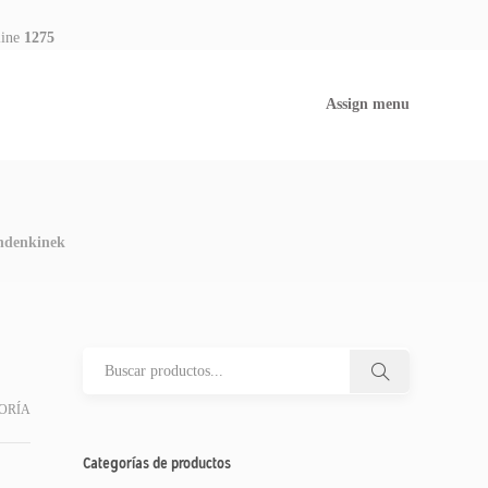
line
1275
Assign menu
indenkinek
ORÍA
Categorías de productos