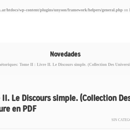
.ar/htdocs/wp-content/plugins/unyson/framework/helpers/general.php
on 
Novedades
hétoriques: Tome II : Livre II. Le Discours simple. (Collection Des Univers
 II. Le Discours simple. (Collection De
ture en PDF
SIN CATEG