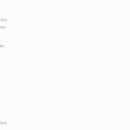
rfois
bien
les
Arts