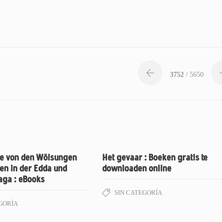
3752
/ 5650
ge von den Wölsungen
Het gevaar : Boeken gratis te
en in der Edda und
downloaden online
ga : eBooks
SIN CATEGORÍA
GORÍA