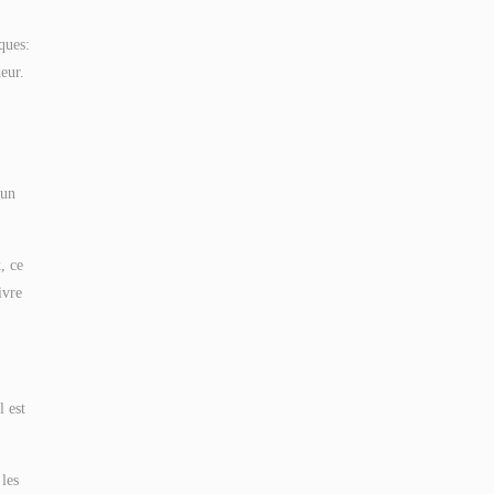
ques:
eur.
 un
, ce
ivre
l est
 les