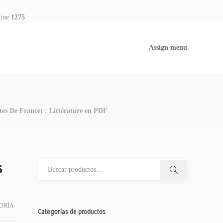
line
1275
Assign menu
ites De France) : Littérature en PDF
s
ORÍA
Categorías de productos