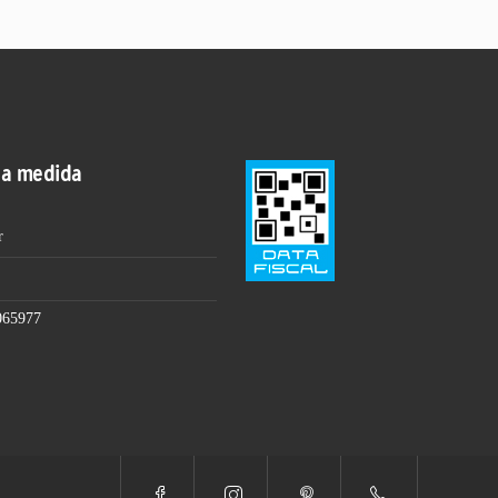
 a medida
r
065977