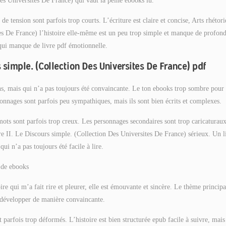
es Universites De France) qui vaut la peine ebooks lu.
 tension sont parfois trop courts. L’écriture est claire et concise, Arts rhétori
es De France) l’histoire elle-même est un peu trop simple et manque de profond
qui manque de livre pdf émotionnelle.
rs simple. (Collection Des Universites De France) pdf
s, mais qui n’a pas toujours été convaincante. Le ton ebooks trop sombre pour
rsonnages sont parfois peu sympathiques, mais ils sont bien écrits et complexes.
ots sont parfois trop creux. Les personnages secondaires sont trop caricaturaux
vre II. Le Discours simple. (Collection Des Universites De France) sérieux. Un l
ui n’a pas toujours été facile à lire.
t de ebooks
ire qui m’a fait rire et pleurer, elle est émouvante et sincère. Le thème principa
nt développer de manière convaincante.
t parfois trop déformés. L’histoire est bien structurée epub facile à suivre, mais