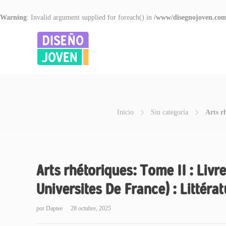
Warning
: Invalid argument supplied for foreach() in
/www/disegnojoven.com
Inicio
Sin categoría
Arts r
Arts rhétoriques: Tome II : Livre
Universites De France) : Littéra
por
Daptee
28 octubre, 2025