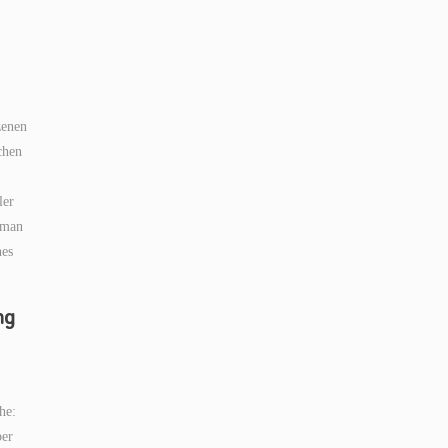
zenen
chen
ler
 man
nes
ng
he:
ber