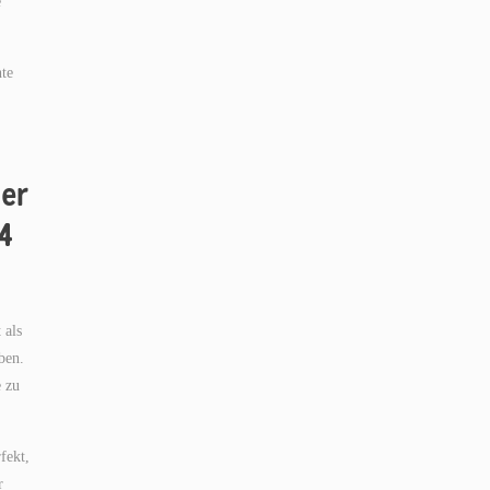
e
hte
der
4
 als
ben.
e zu
fekt,
r