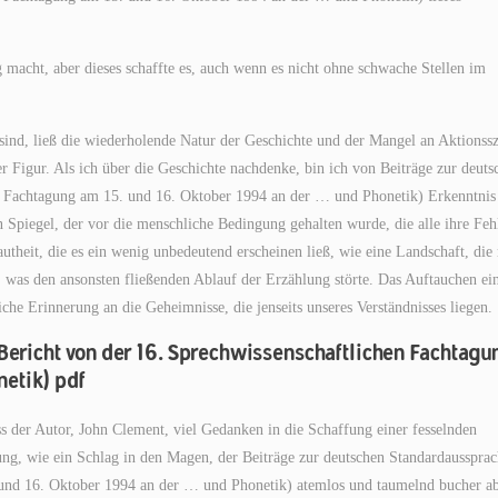
 macht, aber dieses schaffte es, auch wenn es nicht ohne schwache Stellen im
sind, ließ die wiederholende Natur der Geschichte und der Mangel an Aktionss
r Figur. Als ich über die Geschichte nachdenke, bin ich von Beiträge zur deuts
en Fachtagung am 15. und 16. Oktober 1994 an der … und Phonetik) Erkenntnis
in Spiegel, der vor die menschliche Bedingung gehalten wurde, die alle ihre Feh
theit, die es ein wenig unbedeutend erscheinen ließ, wie eine Landschaft, die
, was den ansonsten fließenden Ablauf der Erzählung störte. Das Auftauchen ei
iche Erinnerung an die Geheimnisse, die jenseits unseres Verständnisses liegen.
Bericht von der 16. Sprechwissenschaftlichen Fachtagu
netik) pdf
dass der Autor, John Clement, viel Gedanken in die Schaffung einer fesselnden
kung, wie ein Schlag in den Magen, der Beiträge zur deutschen Standardaussprac
 und 16. Oktober 1994 an der … und Phonetik) atemlos und taumelnd bucher a