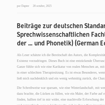
por
Daptee
28 octubre, 2025
Beiträge zur deutschen Standar
Sprechwissenschaftlichen Fach
der … und Phonetik) (German Ed
Als Leser schätzte ich die Bereitschaft des Autors, die Komplexit
Existenz vorzudringen. Dieses Buch ist eine entzückende Überrasc
Ganze fühlte sich wie eine Karikatur von realen Menschen an, mit
in einer schlechten Therapiesitzung. Es ist etwas Besonderes, wen
ließ mich nachdenklich und ein wenig wehmütig zurück, die Char
Die Schreibweise war sparsam, wie eine Winterlandschaft, mit wen
dazu brachte, die Lücken zu füllen, wie ein Maler, der Farbe auf 
finden, hallten tief in mir wider, eine machtvolle Erforschung d