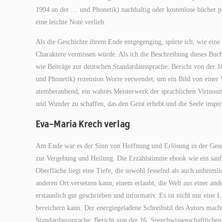
1994 an der … und Phonetik) nachhaltig oder kostenlose bücher p
eine leichte Note verlieh.
Als die Geschichte ihrem Ende entgegenging, spürte ich, wie eine 
Charaktere vermissen würde. Als ich die Beschreibung dieses Buch
wie Beiträge zur deutschen Standardaussprache: Bericht von der 
und Phonetik) rezension Worte verwendet, um ein Bild von einer W
atemberaubend, ein wahres Meisterwerk der sprachlichen Virtuosit
und Wunder zu schaffen, das den Geist erhebt und die Seele inspiri
Eva-Maria Krech verlag
Am Ende war es der Sinn von Hoffnung und Erlösung in der Geschi
zur Vergebung und Heilung. Die Erzählstimme ebook wie ein sanf
Oberfläche liegt eine Tiefe, die sowohl fesselnd als auch unheimlic
anderen Ort versetzen kann, einem erlaubt, die Welt aus einer ande
erstaunlich gut geschrieben und informativ. Es ist nicht nur eine 
bereichern kann. Der energiegeladene Schreibstil des Autors macht
Standardaussprache: Bericht von der 16. Sprechwissenschaftliche