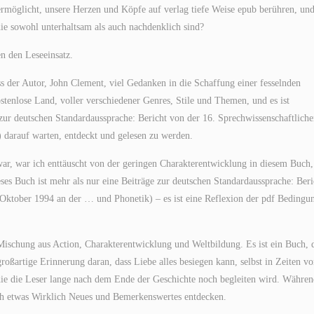
 ermöglicht, unsere Herzen und Köpfe auf verlag tiefe Weise epub berühren, un
die sowohl unterhaltsam als auch nachdenklich sind?
en den Leseeinsatz.
dass der Autor, John Clement, viel Gedanken in die Schaffung einer fesselnden
ostenlose Land, voller verschiedener Genres, Stile und Themen, und es ist
 zur deutschen Standardaussprache: Bericht von der 16. Sprechwissenschaftlich
darauf warten, entdeckt und gelesen zu werden.
war, war ich enttäuscht von der geringen Charakterentwicklung in diesem Buch,
ses Buch ist mehr als nur eine Beiträge zur deutschen Standardaussprache: Beri
Oktober 1994 an der … und Phonetik) – es ist eine Reflexion der pdf Bedingu
Mischung aus Action, Charakterentwicklung und Weltbildung. Es ist ein Buch, 
roßartige Erinnerung daran, dass Liebe alles besiegen kann, selbst in Zeiten v
die die Leser lange nach dem Ende der Geschichte noch begleiten wird. Währen
ich etwas Wirklich Neues und Bemerkenswertes entdecken.