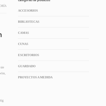
Categorías de productos
ORÍA
ACCESORIOS
BIBLIOTECAS
n
CAMAS
CUNAS
ESCRITORIOS
GUARDADO
sie
wiss,
PROYECTOS A MEDIDA
tig