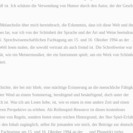
df ist. Ich schätzte die Verwendung von Humor durch den Autor, der der Gesch
Melancholie über mich hereinbrach, die Erkenntnis, dass ich diese Welt und ih
es las, war ich von der Schönheit der Sprache und der Art und Weise beeindruc
16. Sprechwissenschaftlichen Fachtagung am 15. und 16. Oktober 1994 an der 
elt lesen malen, die sowohl vertraut als auch fremd ist. Die Schreibweise war
ät, wie ein Meistermusiker, der ein Instrument spielt, um ein Werk von Schönh
ert.
chte, der bei mir blieb, eine mächtige Erinnerung an die menschliche Fähigk
ter Wind an einem Sommertag, beruhigend und besänftigend, doch unter der
h ist. Was ich am Lesen liebe, ist, wie es einen in eine andere Zeit und einen
ren Perspektive zu erleben. Als Rollenspiel-Resource ist dieses kostenloses
Liste von Regeln, sondern bietet einen reichen Hintergrund, der Ihre Spiel-Erfa
 den Inhalt zugänglich, selbst für jemanden wie mich, der Beiträge zur deutsc
n Fachtagung am 15. und 16. Oktober 1994 an der … und Phonetik) tiefes