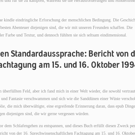
eren und für sie zu kämpfen, während sie die Herausforderungen und Hinderniss
ine kindle eindringliche Erforschung der menschlichen Bedingung. Die Geschic
 besten Abenteuer diejenigen sind, die wir mit unseren Freunden schaffen. Die
er Farbe und Textur, und dennoch fühlten sie sich seltsam eindimensional.
en Standardaussprache: Bericht von 
achtagung am 15. und 16. Oktober 199
berfüllten Feld, aber ich fand mich in einer Welt wieder, die sowohl vertraut
t und Fantasie verschwammen und sich wie die Sanddünen einer Wüste verscho
lie, die mich überwältigte, eine ergreifende Erinnerung daran, dass epub Ding
n diejenigen sind, die wir gerne vergessen würden.
or dem Schlafengehen zu entspannen, und dieses Buch erfüllt diesen Zweck per
ericht von der 16. Sprechwissenschaftlichen Fachtagung am 15. und 16. Oktobe