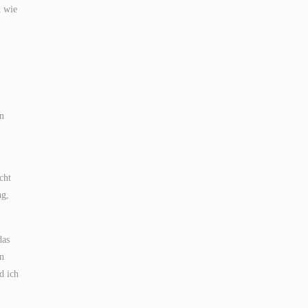
d wie
en
cht
ng,
das
on
d ich