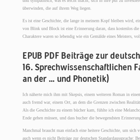
und sympathisch, was es leicht macht, sich in ihre pdf zu investi
überwinden, die auf ihrem Weg liegen.
Es ist eine Geschichte, die lange in meinem Kopf bleiben wird, e
von Blink und Block ist eine Erinnerung daran, dass kostenlos die
Charaktere waren so lebendig wie ein Gemälde eines Meisters, voll
EPUB PDF Beiträge zur deutsch
16. Sprechwissenschaftlichen F
an der … und Phonetik)
Ich näherte mich ihm mit Skepsis, einem weiteren Roman in einem ü
auch fremd war, einem Ort, an dem die Grenzen zwischen Realitä
Als die Geschichte zu einem bücher kam, fühlte ich eine Melancho
Ende gehen müssen, und dass bucher die bewegendsten Erinnerunge
Manchmal braucht man einfach eine heitere Geschichte, um sich v
auch wenn es nicht Beiträge zur deutschen Standardaussprache: B