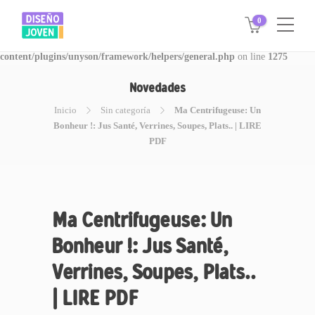
0
Warning
: Invalid argument supplied for foreach() in
/www/disegnojoven.com.ar/htdocs/wp-
content/plugins/unyson/framework/helpers/general.php
on line
1275
Novedades
Inicio
Sin categoría
Ma Centrifugeuse: Un
Bonheur !: Jus Santé, Verrines, Soupes, Plats.. | LIRE
PDF
Ma Centrifugeuse: Un
Bonheur !: Jus Santé,
Verrines, Soupes, Plats..
| LIRE PDF