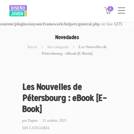
0
Warning
: Invalid argument supplied for foreach() in
/www/disegnojoven.com.ar/htdocs/wp-
content/plugins/unyson/framework/helpers/general.php
on line
1275
Novedades
Inicio
Sin categoría
Les Nouvelles de
Pétersbourg : eBook [E-Book]
Les Nouvelles de
Pétersbourg : eBook [E-
Book]
por
Daptee
31 octubre, 2025
SIN CATEGORÍA