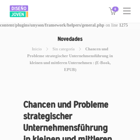
0
Warning
: Invalid argument supplied for foreach() in
/www/disegnojoven.com.ar/htdocs/wp-
content/plugins/unyson/framework/helpers/general.php
on line
1275
Novedades
Inicio
Sin categoría
Chancen und
Probleme strategischer Unternehmensführung in
kleinen und mittleren Unternehmen : (E-Book,
EPUB)
Chancen und Probleme
strategischer
Unternehmensführung
in kleinen und mittleren