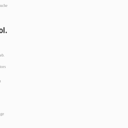
Suche
ol.
eb.
tors
u
ige