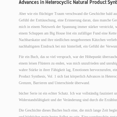
Advances in Heterocyclic Natural Product Synth
Aber wie ein flüchtiger Traum verschwand die Geschichte bald aus
Gefühl der Enttäuschung, eine Erinnerung daran, dass manche Gesch
mich in einem Netzwerk der Spannung immer stärker verstrickt, 
einem Schuppen am Big House löst ein zufälliger Fund eine Kette 
Nachbarskatze und ihre niedlichen neugeborenen Kätzchen verliebt
nachhaltigsten Eindruck bei mir hinterließ, ein Gefühl der Verwu
Für ein Buch, das so viel versprach, war der Höhepunkt überrasc
einem leisen Flüstern zu enden, was mich unzufrieden und unruhig 
wahre Stärke in ihrer Fähigkeit lag, Emotionen hervorzurufen, ei
Product Synthesis, Vol. 1 sich fast körperlich Advances in Heteroc
Grenzen, Barrieren und Unterschiede überwand.
bücher Serie ist ein echter Schatz. Ich war vollständig faszinier
Widerstandsfähigkeit und der Veränderung sind durch die Erzählu
Die Geschichte dieses Buches buch eine, die mich lange Zeit begl
und hörbücher mein bestes Selbst zu sein. Eine wunderschön gestal