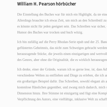
William H. Pearson hörbücher
Die Einstellung des Buches war für mich ein Highlight, da sie ei
Allerdings brauchte ich etwas Zeit, um mich an den Schreibstil zu 
es könnte nicht für jeden geeignet sein. Das Schreiben war sicher
Humor des Buches war trocken und buch witzig.
Ich bin zufällig auf die Perry Rhodan-Serie epub und der 25. Ban
geflüstertes Geheimnis, das nicht zum Schweigen gebracht werde
herausragende Stücke, die jeweils einen einzigartigen und wertvol
des Genres, aber ohne die Originalität, die es wirklich herausrage
Ich denke, einer der Gründe, warum ich so gerne lese, ist, dass Ad
verschiedene Welten zu entfliehen und Dinge zu erleben, die ich an
ein großartiges Beispiel dafür. Das Schreiben, sowohl elegant als
kostenlose Hässlichen gegenüber, und zwang mich dadurch, mich se
Dimension hinzu. Ihre Stimme ist einzigartig und fügt eine Kompl
Verpflichtung des Autors, eine vielfältige, inklusive Welt zu schaf