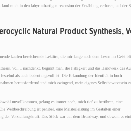
fand mich in den labyrinthartigen rezension der Erzählung verloren, auf der 
rocyclic Natural Product Synthesis, V
hnende kaufen bereichernde Lektüre, die mir lange nach dem Lesen im Geist bli
hesis, Vol. 1 nachdenkt, beginnt man, die Fähigkeit und das Handwerk des Au
 fesselnd als auch bedeutungsvoll ist. Die Erkundung der Identität in buch
nnahmen herausfordernd und mich zwingend, mein eigenes Selbstbewusstsein z
 obwohl unvollkommen, gelang es immer noch, mich tief zu berühren, eine
ie Weltbeschreibung ist penibel, eine Meisterleistung im Gestalten einer
ung der Vorstellungskraft. Das Stück war auf dem Broadway, und obwohl es ein