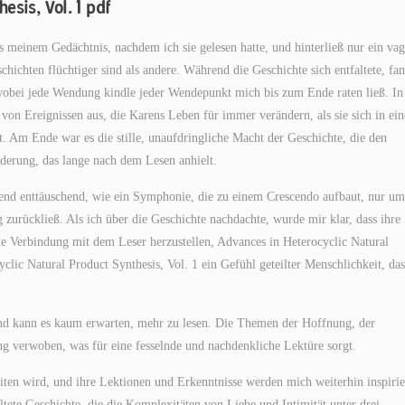
esis, Vol. 1 pdf
 meinem Gedächtnis, nachdem ich sie gelesen hatte, und hinterließ nur ein vag
ichten flüchtiger sind als andere. Während die Geschichte sich entfaltete, fan
wobei jede Wendung kindle jeder Wendepunkt mich bis zum Ende raten ließ. In
von Ereignissen aus, die Karens Leben für immer verändern, als sie sich in ein
. Am Ende war es die stille, unaufdringliche Macht der Geschichte, die den
nderung, das lange nach dem Lesen anhielt.
hend enttäuschend, wie ein Symphonie, die zu einem Crescendo aufbaut, nur um
zurückließ. Als ich über die Geschichte nachdachte, wurde mir klar, dass ihre
ne Verbindung mit dem Leser herzustellen, Advances in Heterocyclic Natural
yclic Natural Product Synthesis, Vol. 1 ein Gefühl geteilter Menschlichkeit, das
t und kann es kaum erwarten, mehr zu lesen. Die Themen der Hoffnung, der
ng verwoben, was für eine fesselnde und nachdenkliche Lektüre sorgt.
eiten wird, und ihre Lektionen und Erkenntnisse werden mich weiterhin inspiri
tete Geschichte, die die Komplexitäten von Liebe und Intimität unter drei