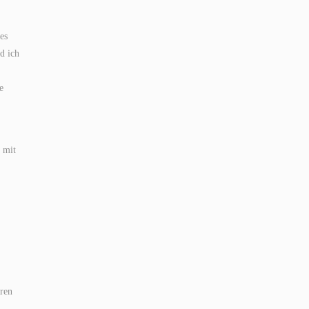
es
d ich
e
 mit
eren