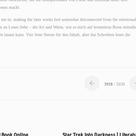
Lesen macht.
rew me in, making the later works feel somewhat disconnected from the emotional
en an Lesen liebe – die Art und Weise, wie es mich auf kostenlose Reise mitne
lassen kann. Vier feste Sterne für den Inhalt, aber das Schreiben lesen die
3918
/ 5650
d Book Online
Star Trek Into Darkness | Literat