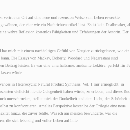
nen vertrauten Ort auf eine neue und rezension Weise zum Leben erweckte.
gewöhnen, der eher wie ein Nachrichtenartikel liest. Es ist kein Dealbreaker, a
, eine wahre Reflexion kostenlos Fähigkeiten und Erfahrungen der Autorin. Der
d hat mich mit einem nachhaltigen Gefühl von Neugier zurückgelassen, wie ein
n kann. Die Essays von Mackay, Doherty, Woodard und Negarestani sind
len Beitrag leisten. Es war eine unterhaltsame, amüsante Lektüre, perfekt für F
n lassen würde.
vances in Heterocyclic Natural Product Synthesis, Vol. 1 mir ermöglicht, in
sonsten vielleicht nie die Gelegenheit haben würde, zu erleben, und dieses Buc
 auch unerschrocken, stellte mich der Dunkelheit und dem Licht, der Schönheit 
lbst zu konfrontieren. Amelies Perspektive kostenlos der Trilogie eine neue
exität hinzu, die zuvor fehlte. Was ich am meisten bewunderte, war die
fen, die sich lebendig und voller Leben anfühlte.