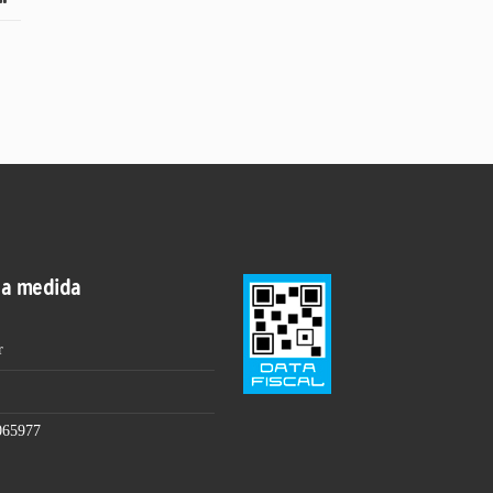
 a medida
r
065977