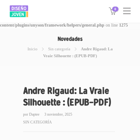
0
Warning
: Invalid argument supplied for foreach() in
/www/disegnojoven.com.ar/htdocs/wp-
content/plugins/unyson/framework/helpers/general.php
on line
1275
Novedades
Inicio
Sin categoría
Andre Rigaud: La
Vraie Silhouette : (EPUB-PDF)
Andre Rigaud: La Vraie
Silhouette : (EPUB-PDF)
por
Daptee
3 noviembre, 2025
SIN CATEGORÍA